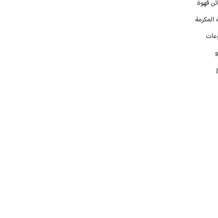
ئن قهوة
 المكرمة
عات
و