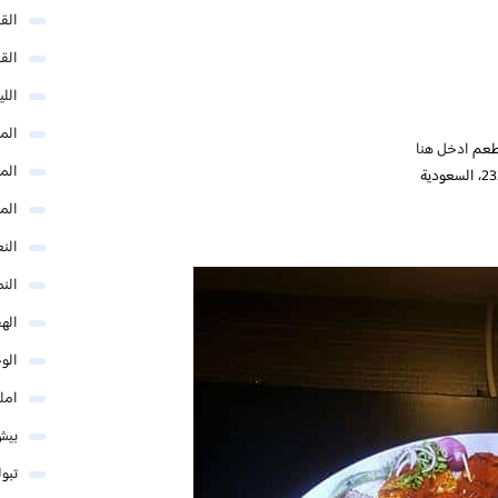
الق
الق
الل
المد
مطعم
ادخل هنا
المد
الم
النع
الن
اله
الو
امل
بيش
تبو