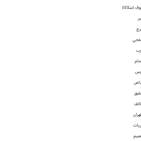
وف (سكاكا)
ر
رج
فجي
رب
مام
ايس
ياض
قيق
ائف
هران
ريات
صيم