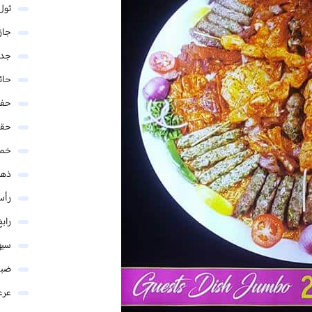
ثول
جاز
جدة
حائ
حفر
حق
خمي
ذهب
رأس
رابغ
سيه
ضبا
عرع