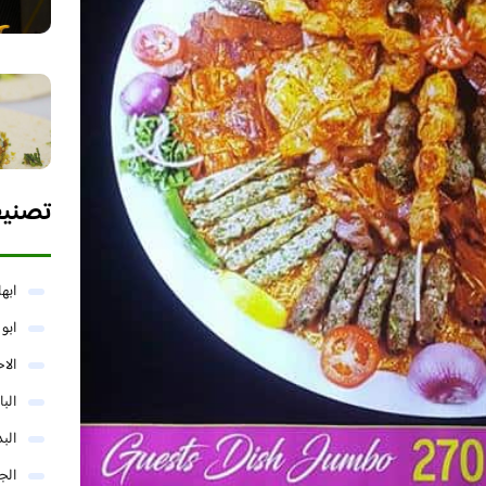
تصني
ابها
ابو
الا
البا
البد
الج