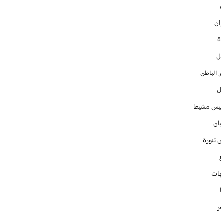
ان
ل
 الباطن
ل
س مشيط
ان
 تنورة
ات
ر