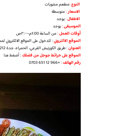
النوع
:
مطعم مشويات
الاسعار
:
متوسطة
الاطفال
:
يوجد
الموسيقى
:
يوجد
‏أوقات العمل
:
من الساعة
1:00م–٢:٠٠ص
الموقع الاكتروني
: للدخول على الموقع الالكتروني ل
العنوان
: طريق الكورنيش الفرعي، الحمراء، جدة 23212، السعودية
الموقع على خرائط جوجل من فضلك
:
أضغط هنا
رقم الهاتف
: +966 12 651 0703