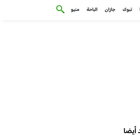
تبوك
جازان
الباحة
منيو
أيضا