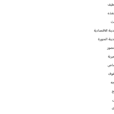
طيف
نفذه
يث
ينة الاقتصادية
ينة المنورة
نصور
يرية
ماص
فوف
جه
ج
ك