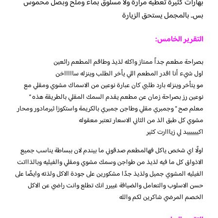
بهارات كثيرة تعطية مرارة ولا مسلوق بماء وملح وبصل محموس
بس.. بالمجمل يستحق الزيارة
التقرير الخامس:
بصراحة مطعم جداً ممتاز واكله لذيذ وطاقم المطعم رائعين
اول شيء أنا اقدر المطعم اللي يأخر الطلب وينزله ساااااخن
مو يتأخر وينزله بارد طلبي كان عبارة نوعين من الاسماك مشوي ومقلي مع
نوعين رز بصراحة زمان عن مطعم يقدم السمك المقلي بالطريقة هذه “
معلم صح ” وجمبري مقلي وطاجن جمبري بالكريمة واستكوزا ثيرمادور ومحار
مشوي كل طبق الذ من الثاني الاسعار تعتبر معقوله
اكييييييد لي زيااارت كثير
اولًا اي شخص ياكل فهالمطعم صدقوني ما بيندم لان ببساطة يناسب جميع
الاذواق كل ما فيه لذيذ من طواجن وسمك مشوي ومقلي والفيليه وبالذااتت
الفيليه المشوي جميل ولذيذ جدًا مشكورين على جودة الاكل ولذته وايضًا على
حسن الاسلوب والتعامل والضيافة غييرر انك تطلع وانت راضي عن الاكل
الخصم المرضي شاكرين لكم والله