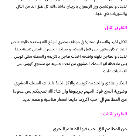
لذيذه والفوتشيني ورز الزعفران بالربيان ماشاءالله كل طبق الذ من الثاني
والشوربات شي لذيذ ،
التقرير الثاني:
الاكل لذيذ والاسعار ممتازة في موظف مصري اتوقع الله يسعده طلبته عرض
الغداء كان منتهي بس فعل العرض و صراحه الجمبري المقلي تتبليته جدا
لذيذه والطاجن نكهته واضحه اخذت طاجن بالكريمة والسمك مقلي كويس
بس ملاحظة انو السمك المشوي من تحت حسيته مو مستوي كويس بس
الاجابيات غلبت
المكان هادي والخدمه كويسه والاكل لذيذ بالذات السمك المشوي
وشوربة السي فود المهم جريبوها وان شاءالله تعجبكم بس عموما
من المطاعم الي احب اكررها دايما اسعار مناسبه وطعم لذيذ
التقرير الثالث:
من المطاعم التي احب فيها الطعامرالبحري