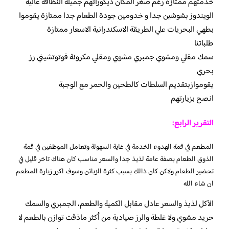
خدمتهم ممتازة رغم صغر المكان ديكوراتهم جميلة النظافة عالية
الويندوز بشوشين جدا و خدومين جودة الطعام جدا ممتازة يقوموا
بطهي البحريات علي الطريقة الاسكندرانية الاسعار ممتازة
طلباتنا
سمك مقلي ومشوي جمبري مشوي ومقلي مكرونة فوتوتشيني رز
بحري
يقوموازبتقديم السلطات كالطحين والحمر مع الوجبة
انصح بزيارتهم
التقرير الرابع:
المطعم في قمة الهدوء الخدمة في غاية السهولة وتعامل الموظفين في قمة
الذوق الطعام بصفة عامة لذيذ جدا والسعر مناسب كان هناك تاخر قليل في
تحضير الطعام ولاكن كان ذالك بسبب كثرة الزبائن وسوف اكرر زيارة المطعم
ان شاء الله
الأكل لذيذ والسعر عادل مقابل الكمية والطعم، الجمبري والسمك
حريد مشوي ولا غلطة والرز صيادية من أكثر ماذقت توازن بالطعم لا