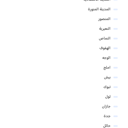
المدينة المنورة
المنصور
النعيرية
النماص
الهفوف
الوجه
املج
بيش
تبوك
ثول
جازان
جدة
حائل