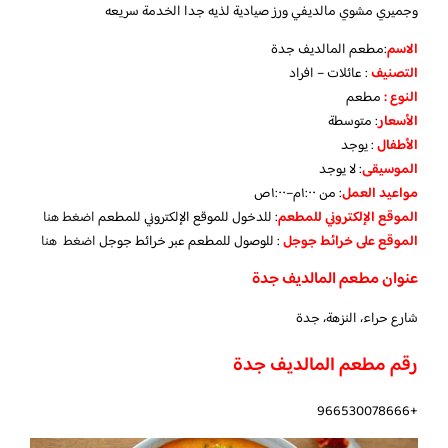
وجميري مشوي مالديفي ورز صيادية لذيه جدا الخدمة سريعه
الاسم
:مطعم المالديف جدة
التصنيف
: عائلات – افراد
النوع :
مطعم
الأسعار
:
متوسطة
الأطفال
:
يوجد
الموسيقى
:
لا يوجد
مواعيد العمل
: من ١:٠٠م–١:٠٠ص
الموقع الإلكتروني للمطعم
: للدخول للموقع الإلكتروني للمطعم
اضغط هنا
الموقع على خرائط جوجل
: للوصول للمطعم عبر خرائط جوجل
اضغط هنا
عنوان مطعم المالديف جدة
شارع حراء، النزهة، جدة
رقم مطعم المالديف جدة
+966530078666