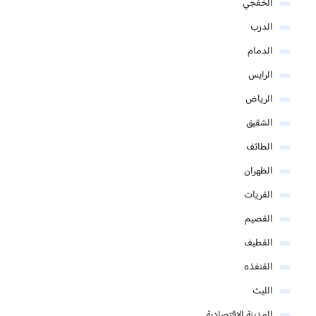
الخفجي
الدرب
الدمام
الرايس
الرياض
الشقيق
الطائف
الظهران
القريات
القصيم
القطيف
القنفذه
الليث
المدينة الاقتصادية