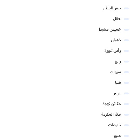
حفر الباطن
حقل
خميس مشيط
ذهبان
رأس تنورة
رابغ
سيهات
ضبا
عرعر
مكائن قهوة
مكة المكرمة
منوعات
منيو