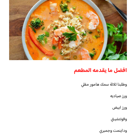
افضل ما يقدمه المطعم
وطلبنا ثلاثة سمك هامور مقلي
ورز صياديه
ورز ابيض
وفوتتشيني
وداينمت وجمبري