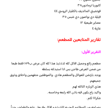
كابوريا ترمادون٣٥
فوتشيني المالديف بالكڤيار الروسي ٤٤
فيلية دي بواصون دي شبس ٣٥
عصاير طبيعية ١٢
غازية ٤
تقارير المتابعين للمطعم:
التقرير الأول:
مطعم رائع وجميل الاكل كله لذذذيذ هذا كله كان عرض ب١٥٩ فقط طبعا
من ضمن العرض طاجن بس انا استبدلته بسلطه
يوجد بارتشن للعوائل والمطعم هادي . والموظفين متفهمين واخلاق وذوق
جميعهم.
هذي الزياره الثالثه لهم
واكيد راح يكون فيه باذن الله رابعه وخامسه .
شكرااا لكم .
بصراحه من المطاعم البحريه اللذيذه و الاكل ولا يعلى عليه والطواجن جداً