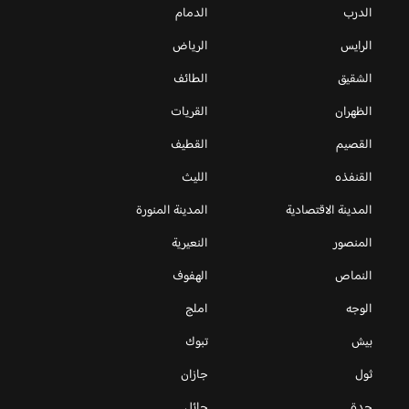
الدرب
الدمام
الرايس
الرياض
الشقيق
الطائف
الظهران
القريات
القصيم
القطيف
القنفذه
الليث
المدينة الاقتصادية
المدينة المنورة
المنصور
النعيرية
النماص
الهفوف
الوجه
املج
بيش
تبوك
ثول
جازان
جدة
حائل