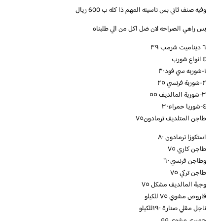
وفيه صنف ثاني بس ناسيته المهم ذا كله ب 600 ريال
بس راهي الصراحه لان ضل اكل من الي طلبناه
٦ ديناميت شرمب ٣٩
٤ انواع شورب
١-شوربه سي فود٣٠
٢-شوربة فرنسي ٢٥
٣-شوربة المالديف ٥٥
٤-شوربا حمراء٣٠
طاجن المتلديف ترمادون٧٥
استكوزا ترمادون ٨٠
طاجن كاري ٧٥
وطاجن فرنسي ٦٠
طاجن تركي ٧٥
وجبة المالديف مشكل ٧٥
قاروص مشوي ٧٥ للكيلو
ناجل مقلي صنارة ١٩٠للكيلو
جمبري مشوي ٥٥