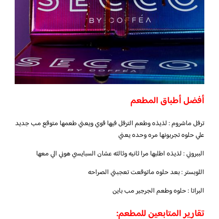
أفضل أطباق المطعم
ترفل ماشروم : لذيذه وطعم الترفل فيها قوي ويعني طعمها متوقع مب جديد
علي حلوه تجربونها مره وحده يعني
الببروني : لذيذه اطلبها مرا ثانيه وثالثه عشان السبايسي هوني الي معها
اللوبستر : بعد حلوه ماتوقعت تعجبني الصراحه
البراتا : حلوه وطعم الجرجير مب باين
تقارير المتابعين للمطعم: