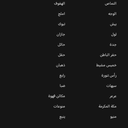
النماص
الهفوف
الوجه
املج
بيش
تبوك
ثول
جازان
جدة
حائل
حفر الباطن
حقل
خميس مشيط
ذهبان
رأس تنورة
رابغ
سيهات
ضبا
عرعر
مكائن قهوة
مكة المكرمة
منوعات
منيو
ينبع