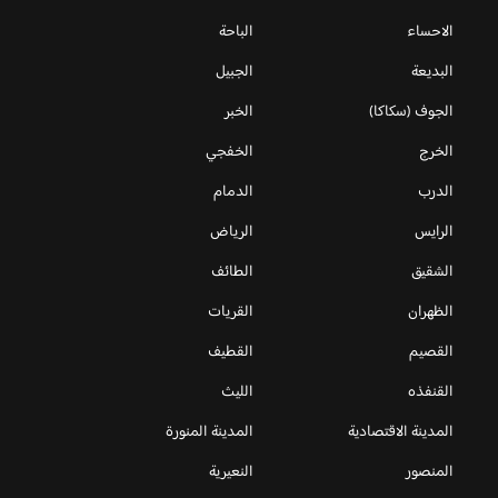
الاحساء
الباحة
البديعة
الجبيل
الجوف (سكاكا)
الخبر
الخرج
الخفجي
الدرب
الدمام
الرايس
الرياض
الشقيق
الطائف
الظهران
القريات
القصيم
القطيف
القنفذه
الليث
المدينة الاقتصادية
المدينة المنورة
المنصور
النعيرية