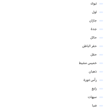
تبوك
ثول
جازان
جدة
حائل
حفر الباطن
حقل
خميس مشيط
ذهبان
رأس تنورة
رابغ
سيهات
ضبا