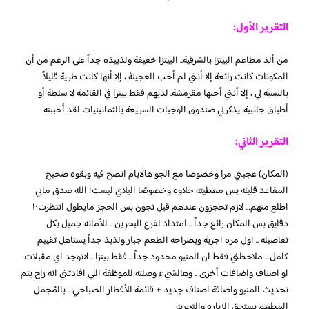
التقرير الأول:
من ألذ مطاعم البيتزا بالشرقية.. البيتزا خفيفة ولذييذه جداً على الرغم من أن
المكونات كانت رائعة إلا أنني لم أحب العجينة ، إلا أنها كانت طرية قليلاً
بالنسبة لي ، إلا أنني أحبها مقرمشة. لديهم فقط بيتزا في القائمة لا سلطة أو
أطباق جانبية. يذكرني صندوق الوجبات السريعة بالثمانينيات لقد أحببته
التقرير الثاني:
(المكان) عجبني مرا وخصوصا مع الجو هالايام انصح فيه وبقوه صحيح
المقاعد قليله بس معطيته حلاوه وخصوصًا البلاي ليست! الله صدق مابي
اطلع منهم… لازم تحجزون عندهم قبل تجون بس الحجز مايطول انتظرت١٠
دقايق بس المكان رائع جداً .. امتداد لفرع البحرين .. للأمانه جميل بكل
تفاصيله .. اول مره اجربة وبصراحه الطعم جبار ولذيذ جداً يستاهل تقييم
كامل .. ملاحظتي فقط ان المنيو محدود جداً .. فقط بيتزا .. لاتوجد اي مقبلات
او اصناف واضافات أخرى .. وهالشيء وصلته للموظفة اللي افادتني انه راح يتم
تحديث المنيو واضافة اصناف جديد + قائمة للأفطار الصباحي .. بالمُجمل
المطعم يستحق الزياره والتجربه