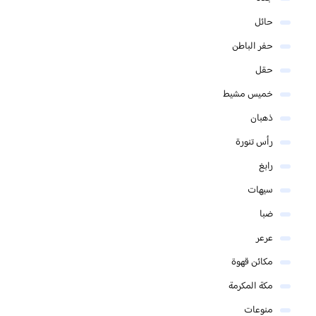
حائل
حفر الباطن
حقل
خميس مشيط
ذهبان
رأس تنورة
رابغ
سيهات
ضبا
عرعر
مكائن قهوة
مكة المكرمة
منوعات