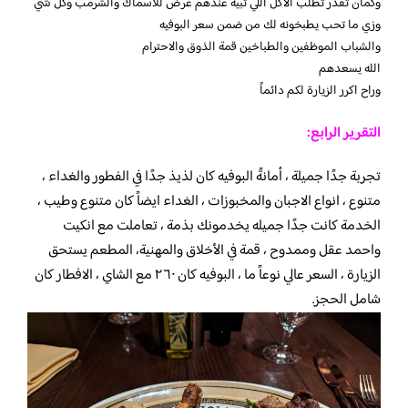
وكمان تقدر تطلب الاكل اللي تبيه عندهم عرض للاسماك والشرمب وكل شي
وزي ما تحب يطبخونه لك من ضمن سعر البوفيه
والشباب الموظفين والطباخين قمة الذوق والاحترام
الله يسعدهم
وراح اكرر الزيارة لكم دائماً
التقرير الرابع:
تجربة جدًا جميلة ، أمانةً البوفيه كان لذيذ جدًا في الفطور والغداء ،
متنوع ، انواع الاجبان والمخبوزات ، الغداء ايضاً كان متنوع وطيب ،
الخدمة كانت جدًا جميله يخدمونك بذمة ، تعاملت مع انكيت
واحمد عقل وممدوح ، قمة في الأخلاق والمهنية، المطعم يستحق
الزيارة ، السعر عالي نوعاً ما ، البوفيه كان ٢٦٠ مع الشاي ، الافطار كان
شامل الحجز.