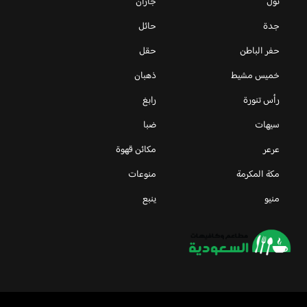
ثول
جازان
جدة
حائل
حفر الباطن
حقل
خميس مشيط
ذهبان
رأس تنورة
رابغ
سيهات
ضبا
عرعر
مكائن قهوة
مكة المكرمة
منوعات
منيو
ينبع