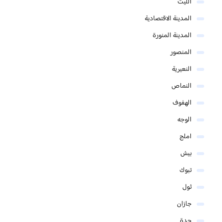
الليث
المدينة الاقتصادية
المدينة المنورة
المنصور
النعيرية
النماص
الهفوف
الوجه
املج
بيش
تبوك
ثول
جازان
جدة