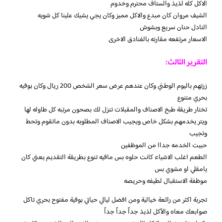
الاكل كله لذيذ والستاف محترم وخدوم
الشيف مروان كان مبدع والاكل مميز وكان يجي يشيك علينا كل شويه
النادل حنان سريع وبشوش
الاسعار مرتفعه مقارنه بالفنادق الاخرى
التقرير الثالث:
زرتهم باليوم الوطني وكان عندهم عرض سعر الشخص 200 ريال وكان بوفيه
بحري متنوع
تختار طريقة طبخ الاصناف والمقبلات تنزل لك بصحون مرتبه كل طاوله لها
ويتر يخدمهم بشكل خاص ويجيب الاصناف المطلوبه بدون ماتقوم وتحط
وتجيب
حبيت الخدمه جداا من الموظفين
الطعم اغلب الاشياء كانت حلوه بس مافيه تنوع بطريقة التقديم يعني كان
يامقلي او مشوي بس
موظفة الاستقبال لطيفه وحريصه
تجربة اكثر من رائعة خيالية ومن افضل ليالي حياتي بوفية مفتوح بحري تاكل
صوابعك معاه والأكل لذيذ جداً جداً جداً