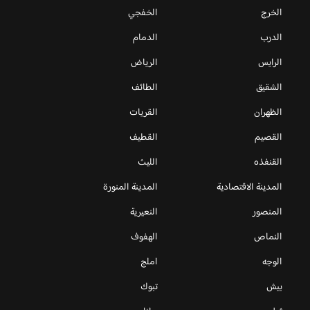
الخرج
الخفجي
الدرب
الدمام
الرايس
الرياض
الشقيق
الطائف
الظهران
القريات
القصيم
القطيف
القنفذه
الليث
المدينة الاقتصادية
المدينة المنورة
المنصور
النعيرية
النماص
الهفوف
الوجه
املج
بيش
تبوك