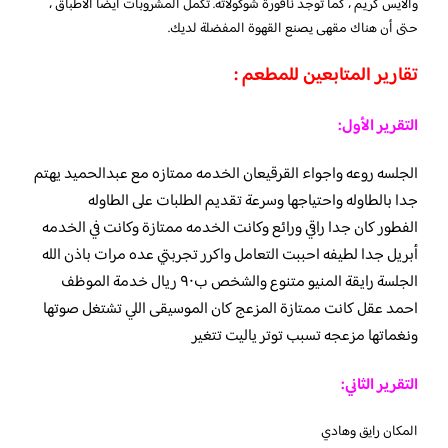
والآيس كريم ، كما توجد نافورة شوكولاتة. تكمل المشروبات أيضًا الأطباق ،
حتى أن هناك مقهى يصنع القهوة المفضلة لديك.
تقارير المتابعين للمطعم :
التقرير الأول:
الجلسه روعه واجواء القرقيعان الخدمه ممتازه مع عبدالحميد يهتم
جدا بالطاوله واحتياجها وسرعة تقديم الطلبات على الطاوله
الفطور كان جدا راقي ورائع وكانت الخدمه ممتازة وكانت في الخدمه
أبريل جدا لطيفه احببت التعامل واكرر تجربتي عده مرات باذن الله
الجلسة رايقة المنيو متنوع والشخص ب٩٠ ريال خدمة الموظف
احمد عقل كانت ممتازة المزعج كان الموسيقى اللي تشتغل صوتها
ونغماتها مزعجه تسبب توتر ياليت تتغير
التقرير الثاني:
المكان رايق وهادي