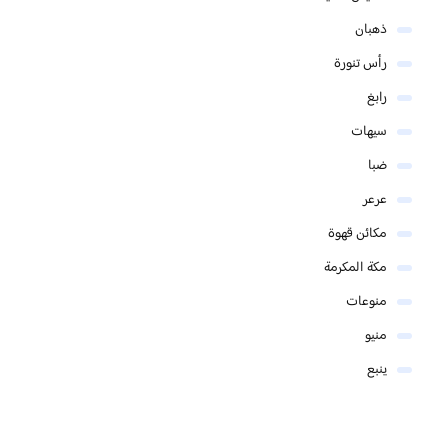
ذهبان
رأس تنورة
رابغ
سيهات
ضبا
عرعر
مكائن قهوة
مكة المكرمة
منوعات
منيو
ينبع