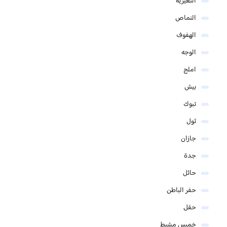
النعيرية
النماص
الهفوف
الوجه
املج
بيش
تبوك
ثول
جازان
جدة
حائل
حفر الباطن
حقل
خميس مشيط