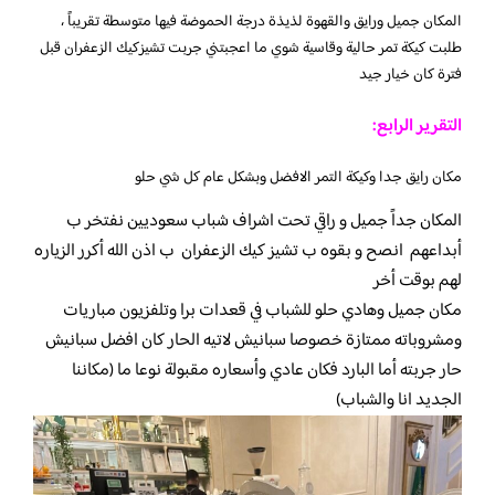
المكان جميل ورايق والقهوة لذيذة درجة الحموضة فيها متوسطة تقريباً ،
طلبت كيكة تمر حالية وقاسية شوي ما اعجبتني جربت تشيزكيك الزعفران قبل
فترة كان خيار جيد
التقرير الرابع:
مكان رايق جدا وكيكة التمر الافضل وبشكل عام كل شي حلو
المكان جداً جميل و راقي تحت اشراف شباب سعوديين نفتخر ب
أبداعهم انصح و بقوه ب تشيز كيك الزعفران
ب اذن الله أكرر الزياره
لهم بوقت أخر
مكان جميل وهادي حلو للشباب في قعدات برا وتلفزيون مباريات
ومشروباته ممتازة خصوصا سبانيش لاتيه الحار كان افضل سبانيش
حار جربته أما البارد فكان عادي وأسعاره مقبولة نوعا ما (مكاننا
الجديد انا والشباب)