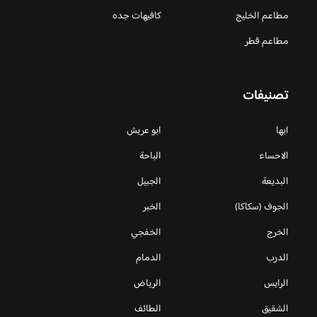
مطاعم الخليج
كافيهات جده
مطاعم قطر
تصنيفات
ابها
ابو عريش
الاحساء
الباحة
البديعة
الجبيل
الجوف (سكاكا)
الخبر
الخرج
الخفجي
الدرب
الدمام
الرايس
الرياض
الشقيق
الطائف