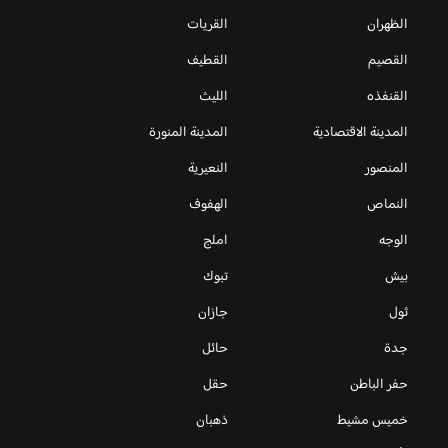
الظهران
القريات
القصيم
القطيف
القنفذه
الليث
المدينة الاقتصادية
المدينة المنورة
المنصور
النعيرية
النماص
الهفوف
الوجه
املج
بيش
تبوك
ثول
جازان
جدة
حائل
حفر الباطن
حقل
خميس مشيط
ذهبان