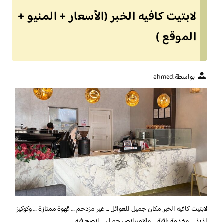
لابتيت كافيه الخبر (الأسعار + المنيو +
الموقع )
بواسطة:
ahmed
لابتيت كافيه الخبر
مكان جميل للعوائل … غير مزدحم … قهوة ممتازة … وكوكيز
لذيذ … وخدمة راقية … والامبيانص جميل … انصح فيه