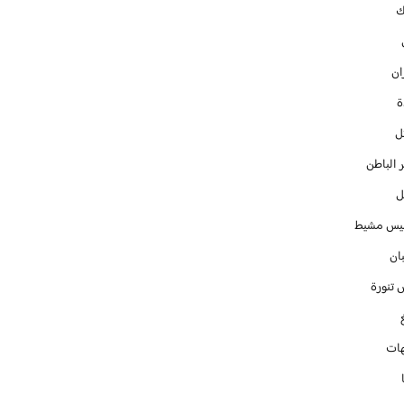
ك
ان
ل
 الباطن
ل
س مشيط
ان
 تنورة
ات