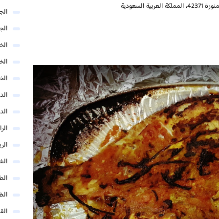
الج
الج
الخب
الخ
الخ
الد
الد
الر
الر
الش
الط
الظ
الق