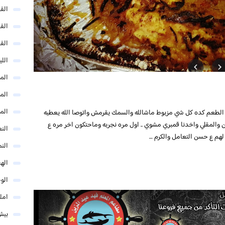
الق
الق
الق
الل
المد
المد
الم
 الطعم كده كل شي مزبوط ماشالله والسمك يقرمش واتوصا الله يعطيه
والمقلي واخدنا قمبري مشوي .. اول مره نجربه وماحتكون اخر مره ع
النع
 لهم ع حسن التعامل والكرم …
الن
اله
الو
امل
بيش