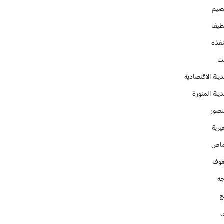
صيم
طيف
نفذه
يث
ينة الاقتصادية
ينة المنورة
نصور
يرية
ماص
فوف
جه
ج