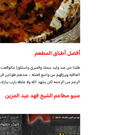
أفضل أطباق المطعم
طلبنا من عند وليد سمك وقمبري واستكوزا ماتوقعت
العافيه ويرزقهم من واسع فضله … عندهم طواجن فرن 
الرغم من الزحمه لكن يشهد الله ولا غلطه يارب يبارك
منيو مطاعم الشيخ فهد عيد المزين