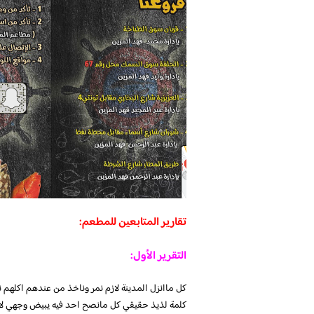
تقارير المتابعين للمطعم:
التقرير الأول:
كل ماانزل المدينة لازم نمر وناخذ من عندهم اكلهم
كلمة لذيذ حقيقي كل مانصح احد فيه يبيض وجهي لايف