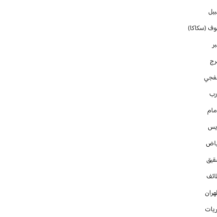
بيل
وف (سكاكا)
ر
رج
فجي
رب
مام
ايس
ياض
قيق
ائف
هران
ريات