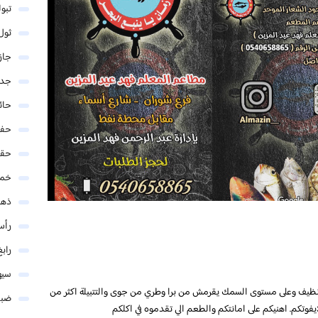
تبو
ثول
جاز
جدة
حائ
حفر
حق
خمي
ذهب
رأس
رابغ
سيه
 نظيف وعلى مستوى السمك يقرمش من برا وطري من جوى والتتبيلة اكثر من
ضبا
وتكم. اهنيكم على امانتكم والطعم الي تقدموه في اكلكم