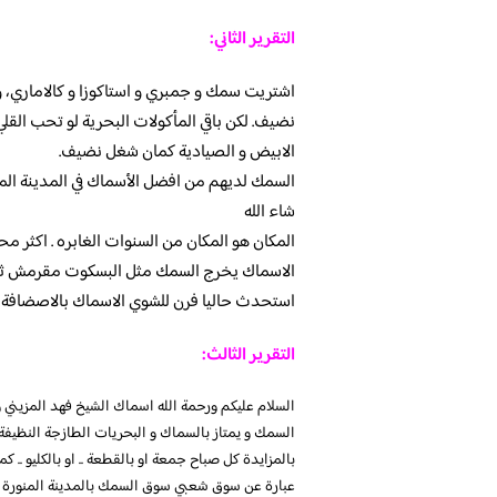
التقرير الثاني:
اشتريت سمك و جمبري و استاكوزا و كالاماري، و
نضيف. لكن باقي المأكولات البحرية لو تحب القلي
الابيض و الصيادية كمان شغل نضيف.
السمك لديهم من افضل الأسماك في المدينة المن
شاء الله
المكان هو المكان من السنوات الغابره . اكثر مح
الاسماك يخرج السمك مثل البسكوت مقرمش ثم ي
استحدث حاليا فرن للشوي الاسماك بالاصضافة لن
التقرير الثالث:
السلام عليكم ورحمة الله اسماك الشيخ فهد المزيني و
السمك و يمتاز بالسماك و البحريات الطازجة النظيفة و
بالمزايدة كل صباح جمعة او بالقطعة .. او بالكليو ..
عبارة عن سوق شعبي سوق السمك بالمدينة المنورة ي