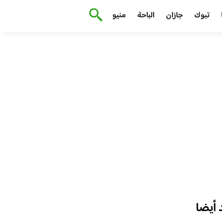
تبوك
جازان
الباحة
منيو
أيضا