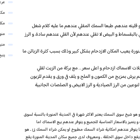
عرع
مكا
مكة
 قليته عندهم. طبعا السمك المقلي عندهم ما عليه كلام شغل
 بالبقسماط و البيض لا تقلي عندهم لأن القلي عندهم سادة. و الرز
منو
مني
ورة يعيب المكان الازدحام بشكل كبير وذلك بسبب كثرة الزبائن ما
ينبع
لات الاسماك ازدحام و اعلى سعر . . مع بركة من الزيت لقلي
رش بمزيج من الكمون و الملح و يلف في ورق و يقدم للزبون
وعين من الرز الصيادية و الرز الابيض و الصلصات الجانبية
 هو شيخ سوق السمك يعتبر الاكثر شهرة في المدينة المنورة بالنسبة لسوق
 يتميز بالاسعار المناسبة للجميع و يتوفر عندهم بيع الاسماك اما
 كما يتوفر عندهم امكانية شراء السمك مطبوخ او يمكن شراء السمك نئ .. هو
قع داخل سوق الحلقة .. ومعروف لدى جميع سكان المدينة المنورة يقع