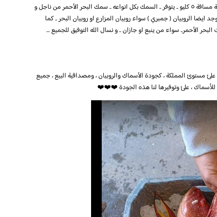
على الدائري بجوار دوار السلام . و يبعد عن الحرم قرابة مسافة ٥ كليو .. يتوفر .. السمك بكل انواعه .. سمك البحر الأحمر من ناجل و
د ايضا الروبيان ( جمبري ) سواء روبيان المزارع او روبيان البحر .. كما
ت البحر الأحمر.. سواء من ينبع او جازان .. و نسال الله التوفيق للجميع …
لئ مستوئ المملكة ، كجودة الأسماك والروبيان ، ومصداقية البيع ، جميع
للأسماك ، علئ وتوفيرها لنا هذه الجودة ❤️❤️❤️