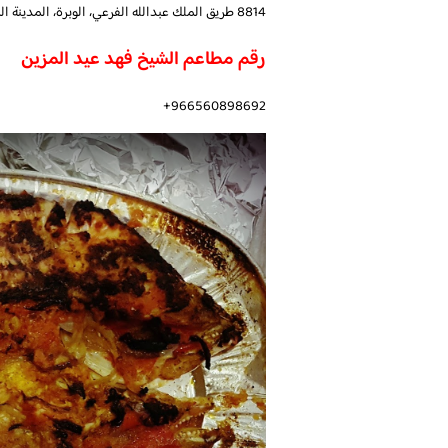
8814 طريق الملك عبدالله الفرعي، الوبرة، المدينة المنورة 42371، المملكة العربية السعودية
رقم مطاعم الشيخ فهد عيد المزين
966560898692+