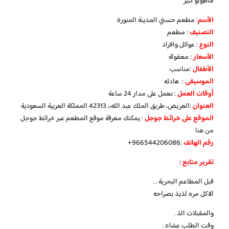
ماطولو كثير
الأسم
:
مطعم حسني المدينة المنورة
التصنيف
: مطعم
النوع
: عوائل وافراد
الأسعار
: معقولة
الأطفال
:مناسب
الموسيقى
: هادئه
أوقات العمل
: نعمل على مدار 24 ساعة
العنوان
:العريض، طريق الملك عبد الله،، 42313 المملكة العربية السعودية
الموقع على خرائط جوجل
: يمكنك معرفة موقع المطعم عبر خرائط جوجل
من هنا
رقم الهاتف
:966544206086+
تقرير متابع :
قبل المطاعم البحرية . .
الاكل مره لذيذ بصراحه
والمقبلات الذ .
وقت الطلب عشاء .