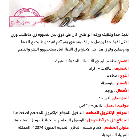
لذيذ جدا ونظيف ورغم انو طلبي كان على ذوقي بس نفذووه زي ماطلبت وربي
الاكل لذيذ جدا ووصل حار اذ تبغو شي يشرفكم لاترددو طلبت ع العشا
و٩وصلني وفوق هذا كله الاحترام في التعاااامل يستحقووو النشر والدعم
الاسم
: مطعم الرجبي للأسماك المدينة المنورة
التصنيف
: عائلات – افراد
النوع :
مطعم
الأسعار
:
متوسطة
الأطفال
:
يوجد
الموسيقى
:
لا يوجد
مواعيد العمل
:١١:٠٠ص–١٢:٠٠ص
الموقع الإلكتروني للمطعم
: للدخول للموقع الإلكتروني للمطعم
اضغط هنا
الموقع على خرائط جوجل
: للوصول للمطعم عبر خرائط جوجل
اضغط هنا
عنوان المطعم:
الامام مسلم، الدفاع، المدينة المنورة 42374، المملكة
العربية السعودية