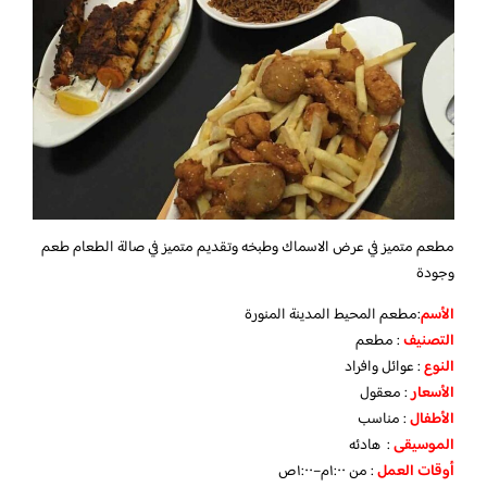
مطعم متميز في عرض الاسماك وطبخه وتقديم متميز في صالة الطعام طعم
وجودة
الأسم
:مطعم المحيط المدينة المنورة
التصنيف
: مطعم
النوع
: عوائل وافراد
الأسعار
: معقول
الأطفال
: مناسب
الموسيقى
: هادئه
أوقات العمل
: من ١:٠٠م–١:٠٠ص