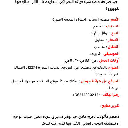
جيد صراحة خاصة شربة فواكه البحر، لكن أسعارهم ناااااااار ، مبالغ فيها
بقوووووة
الأسم
:مطعم اسماك الحمراء المدينة المنورة
التصنيف
: مطعم
النوع
: عوائل وافراد
الأسعار
: معقول
الأطفال
: مناسب
الموسيقى
: لا يوجد
أوقات العمل
: من١١:٣٠ص–١٢:٣٠ص
العنوان
:الحكم بن متعب،, حي العزيزية, المدينة المنورة 42374، المملكة
العربية السعودية
الموقع على خرائط جوجل
: يمكنك معرفة موقع المطعم عبر خرائط جوجل
من هنا
رقم الهاتف
:966148302454+
تقرير متابع :
مطعم مأكولات بحرية عادي جدا وغير متميز في شيء معين، طلبت الوجبة
الاقتصادية التوفير ، اصابع الكفته فيها كمية زيت كبيرة،