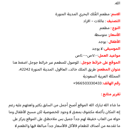
الله.
الاسم
: مطعم الفُلك البحري المدينة المنورة
التصنيف
: عائلات – افراد
النوع :
مطعم
الأسعار
:
متوسطة
الأطفال
:
يوجد
الموسيقى
:
لا يوجد
مواعيد العمل
:٧:٠٠ص–٤:٠٠ص
الموقع على خرائط جوجل
: للوصول للمطعم عبر خرائط جوجل
اضغط هنا
عنوان المطعم:
طريق الملك خالد،، العاقول، المدينة المنورة 42242،
المملكة العربية السعودية
رقم الهاتف:
966503330433+
تقرير متابع :
ما شاء الله تبارك الله الموقع أصبح أجمل من السابق بكثير واهنئهم عليه رغم
إنه المكان بأكمله مكشوف بمعنى لا وجود للخصوصية لكن مسبح الأطفال وما
حوله من العاب خفيفة لهم جداً جميل بس ملاحظتي على الموقع يتركز على
ما تقدمه من أصناف للطعام فالأكل فالأسعار جداً مبالغة فيها والطعم لا