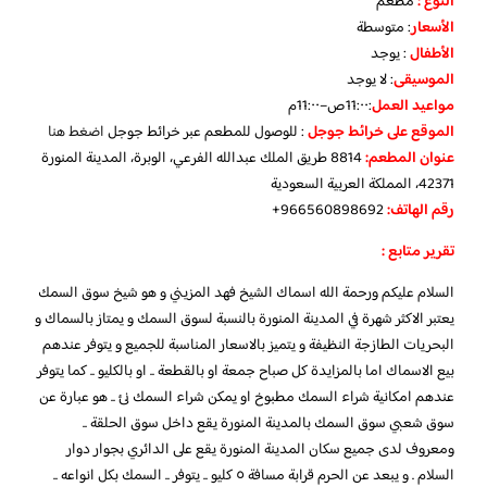
النوع :
مطعم
الأسعار
:
متوسطة
الأطفال
:
يوجد
الموسيقى
:
لا يوجد
مواعيد العمل
:11:٠٠ص–11:٠٠م
الموقع على خرائط جوجل
: للوصول للمطعم عبر خرائط جوجل
اضغط هنا
عنوان المطعم:
8814 طريق الملك عبدالله الفرعي، الوبرة، المدينة المنورة
42371، المملكة العربية السعودية
رقم الهاتف:
966560898692+
تقرير متابع :
السلام عليكم ورحمة الله اسماك الشيخ فهد المزيني و هو شيخ سوق السمك
يعتبر الاكثر شهرة في المدينة المنورة بالنسبة لسوق السمك و يمتاز بالسماك و
البحريات الطازجة النظيفة و يتميز بالاسعار المناسبة للجميع و يتوفر عندهم
بيع الاسماك اما بالمزايدة كل صباح جمعة او بالقطعة .. او بالكليو .. كما يتوفر
عندهم امكانية شراء السمك مطبوخ او يمكن شراء السمك نئ .. هو عبارة عن
سوق شعبي سوق السمك بالمدينة المنورة يقع داخل سوق الحلقة ..
ومعروف لدى جميع سكان المدينة المنورة يقع على الدائري بجوار دوار
السلام . و يبعد عن الحرم قرابة مسافة ٥ كليو .. يتوفر .. السمك بكل انواعه ..