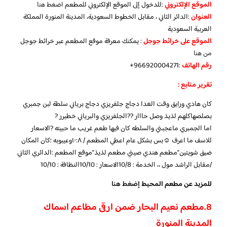
الموقع الإلكتروني
:للدخول إلى الموقع الإلكتروني للمطعم
اضغط هنا
العنوان
:الدائر الثاني ، مقابل الخطوط السعودية، المدينة المنورة المملكة
العربية السعودية
الموقع على خرائط جوجل
: يمكنك معرفة موقع المطعم عبر خرائط جوجل
من هنا
رقم الهاتف
:966920004271+
تقرير متابع :
كان هادي ورايق وقت الغدا دجاج جلفريزي دجاج برياني سلطة لبن جمبري
بصلصهاكلهم لذيذ وصل حااار ??الجلفريزي والبرياني خطيرر ?
اما الجمبري ماعجبني والسلطه كان فيها طعم غريب ما حبيته ?الاسعار
للاسف ما اعرف ☺بس بشكل عام اعطي المطعم / ١٠:٨وعيبوبه ؛كان المكان
ضيق شويتين”مطعم هندي صيني مطعم لذيذ”موقع المطعم :الدائري الثاني
/مقابل الراشد مول ،، الخدمة : 10/8الاسعار : 10/10النظافة : 10/10
للمزيد عن مطعم المحيط
إضغط هنا
8.
مطعم نعيم البحار ضمن ارقى مطاعم اسماك
المدينة المنورة