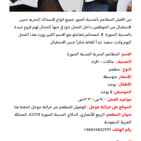
من افضل المطاعم بالمدينة المنور جميع انواع الاسماك البحريه حسن
الاستقبال من الموظفين داخل المحل شئ في منها الجمال لهم فروع جيدة
بالمدينة المنورة 🌷 انصحكم تتعاملو مع الاسم الكبير زورت هذا المحل
اليوم وكنت سعيد جدآ للغايه شكرآ حسن الاستقبال
الاسم
: المطاعم البحرية المدينة المنورة
التصنيف
: عائلات – افراد
النوع :
مطعم
الأسعار
:
متوسطة
الأطفال
:
يوجد
الموسيقى
:
لا يوجد
مواعيد العمل
: ٩:٠٠ص–١٢:٣٠ص
الموقع على خرائط جوجل
: للوصول للمطعم عبر خرائط جوجل
اضغط هنا
عنوان المطعم:
الربيع الأنصاري، الدفاع، المدينة المنورة 42374، المملكة
العربية السعودية
رقم الهاتف:
966148321111+