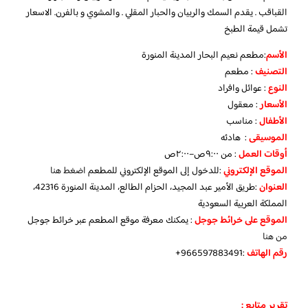
القباقب . يقدم السمك والربيان والحبار المقلي . والمشوي و بالفرن. الاسعار
تشمل قيمة الطبخ
الأسم
:مطعم نعيم البحار المدينة المنورة
التصنيف
: مطعم
النوع
: عوائل وافراد
الأسعار
: معقول
الأطفال
: مناسب
الموسيقى
: هادئه
أوقات العمل
: من ٩:٠٠ص–٢:٠٠ص
الموقع الإلكتروني
:للدخول إلى الموقع الإلكتروني للمطعم
اضغط هنا
العنوان
:طريق الأمير عبد المجيد، الحزام الطالع، المدينة المنورة 42316،
المملكة العربية السعودية
الموقع على خرائط جوجل
: يمكنك معرفة موقع المطعم عبر خرائط جوجل
من هنا
رقم الهاتف
:966597883491+
تقرير متابع :