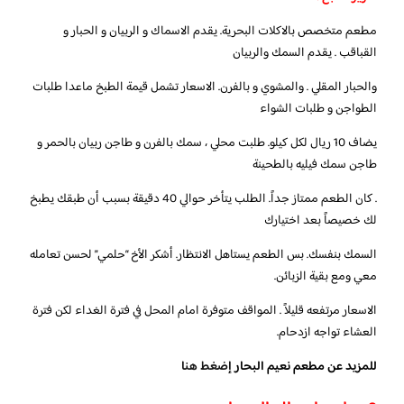
مطعم متخصص بالاكلات البحرية. يقدم الاسماك و الربيان و الحبار و
القباقب . يقدم السمك والربيان
والحبار المقلي . والمشوي و بالفرن. الاسعار تشمل قيمة الطبخ ماعدا طلبات
الطواجن و طلبات الشواء
يضاف 10 ريال لكل كيلو. طلبت محلي ، سمك بالفرن و طاجن ربيان بالحمر و
طاجن سمك فيليه بالطحينة
. كان الطعم ممتاز جداً. الطلب يتأخر حوالي 40 دقيقة بسبب أن طبقك يطبخ
لك خصيصاً بعد اختيارك
السمك بنفسك. بس الطعم يستاهل الانتظار. أشكر الأخ “حلمي” لحسن تعامله
معي ومع بقية الزبائن.
الاسعار مرتفعه قليلاً . المواقف متوفرة امام المحل في فترة الغداء لكن فترة
العشاء تواجه ازدحام.
للمزيد عن مطعم نعيم البحار
إضغط هنا