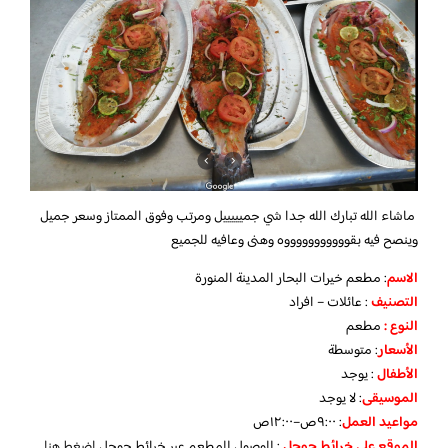
ماشاء الله تبارك الله جدا شي جميييييل ومرتب وفوق الممتاز وسعر جميل
وينصح فيه بقوووووووووووه وهنى وعافيه للجميع
الاسم
: مطعم خيرات البحار المدينة المنورة
التصنيف
: عائلات – افراد
النوع :
مطعم
الأسعار
:
متوسطة
الأطفال
:
يوجد
الموسيقى
:
لا يوجد
مواعيد العمل
: ٩:٠٠ص–١٢:٠٠ص
الموقع على خرائط جوجل
: للوصول للمطعم عبر خرائط جوجل
اضغط هنا