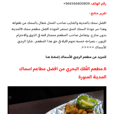
رقم الهاتف:
966566800809+
تقرير متابع :
افضل سمك بالمدينه والشايب صاحب المحل شغال بالسمك من طفولته
وهذا سر جودة السمك اتمنى تستمر الجوده افضل مطعم سمك فالمدينه
بدون منازع ، وتعامل صاحب المطعم مممتاز قمه في الذوق والاحترام
للزبون ،، بصراحه خمسه نجوم قليله في حق هذا المطعم .. شكرا الرجيي
للأسماك ⭐️⭐️⭐️⭐️⭐️.
للمزيد عن مطعم الرجبي للأسماك
إضغط هنا
6.
مطعم الفُلك البحري من افضل مطاعم اسماك
المدينة المنورة