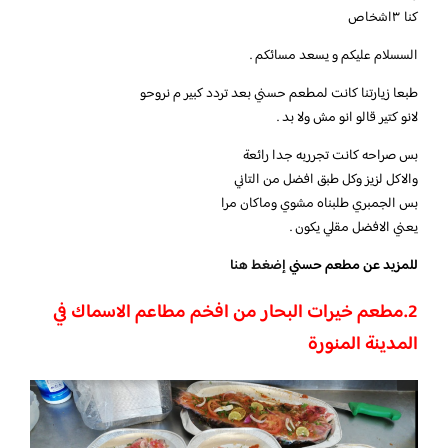
كنا ٣اشخاص
السسلام عليكم و يسعد مسائكم .
طبعا زيارتنا كانت لمطعم حسني بعد تردد كبير م نروحو
لانو كتير قالو انو مش ولا بد .
بس صراحه كانت تجرربه جدا رائعة
والاكل لزيز وكل طبق افضل من التاني
بس الجمبري طلبناه مشوي وماكان مرا
يعني الافضل مقلي يكون .
للمزيد عن مطعم حسني
إضغط هنا
2.
مطعم خيرات البحار من افخم مطاعم الاسماك في
المدينة المنورة