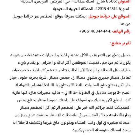
العنوان
:6506 شارع الملك عبدالله ، حي العريض، العريض، المدينة
المنورة 42313 42314، المملكة العربية السعودية
الموقع على خرائط جوجل
: يمكنك معرفة موقع المطعم عبر خرائط جوجل
من هنا
رقم الهاتف
:966148344444+
تقرير متابع :
جميل وغني عن التعريف و الاكل عندهم لذيذ و الخيارات متعددة، من شهرته
يكون دائم مزدحم ، تمنيت الموظفين أكثر لباقة و احترام ، لو يقدم شيء
خفيف مثل المطاعم الهندية لأن الطلب يتاخر عندهم كثر .لذيذ ، خصوصية ،
تعامل ممتاز جمبري مشوي ممتااااز ، حمص ممتاز ، شربة بحريه حلوه ، حبار
حلو لكن يحتاج ملح السلبيات -النظافة يحتاج زيااااااادة اهتمام -التبوله لا
انصح -لا يوجد مناديل في الطاولة -غااااالي – مافيه عصيرات طازة كلها غازية
كنز – ازعاج لكن يعطيك جو تسولف على راحتك عموما ممتاز يحتاج بعض
التعديلات فقط جزاكم الله خير على المطعم الرائع
اكل المطعم ممتاز
وطريقة طبخه جدا” رائعه .. بس في ملاحظات الاسعار مرتفعه شوي وينزلون
اسماك صغيره في اول وقت العشاء ويقولون مافي غيرها وتكتشف لا حقا” انه
يوجد اسماك متوسطه الحجم وكبيره