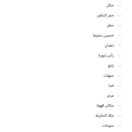
حائل
حفر الباطن
حقل
خميس مشيط
ذهبان
رأس تنورة
رابغ
سيهات
ضبا
عرعر
مكائن قهوة
مكة المكرمة
منوعات