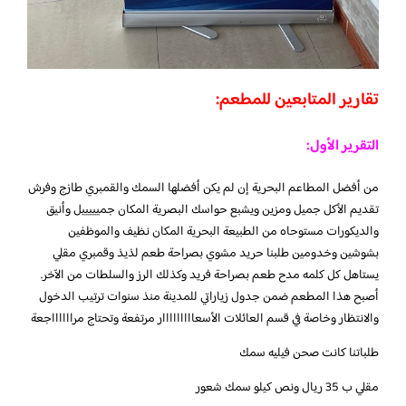
تقارير المتابعين للمطعم:
التقرير الأول:
من أفضل المطاعم البحرية إن لم يكن أفضلها السمك والقمبري طازج وفرش
تقديم الأكل جميل ومزين ويشبع حواسك البصرية المكان جميييييل وأنيق
والديكورات مستوحاه من الطبيعة البحرية المكان نظيف والموظفين
بشوشين وخدومين طلبنا حريد مشوي بصراحة طعم لذيذ وقمبري مقلي
يستاهل كل كلمه مدح طعم بصراحة فريد وكذلك الرز والسلطات من الآخر.
أصبح هذا المطعم ضمن جدول زياراتي للمدينة منذ سنوات ترتيب الدخول
والانتظار وخاصة في قسم العائلات الأسعااااااااار مرتفعة وتحتاج مرااااااجعة
طلباتنا كانت صحن فيليه سمك
مقلي ب 35 ريال ونص كيلو سمك شعور