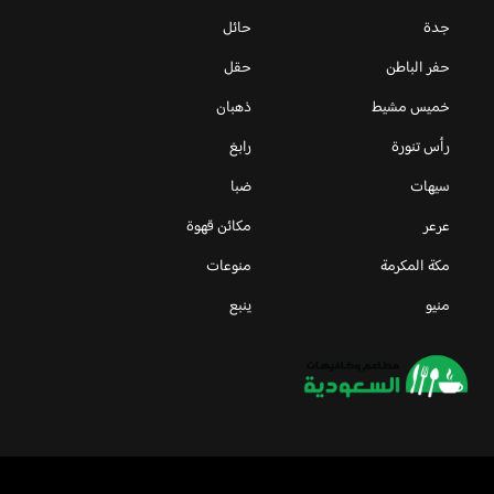
جدة
حائل
حفر الباطن
حقل
خميس مشيط
ذهبان
رأس تنورة
رابغ
سيهات
ضبا
عرعر
مكائن قهوة
مكة المكرمة
منوعات
منيو
ينبع