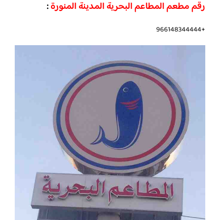
رقم مطعم المطاعم البحرية المدينة المنورة
:
+966148344444