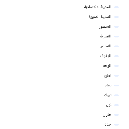
المدينة الاقتصادية
المدينة المنورة
المنصور
النعيرية
النماص
الهفوف
الوجه
املج
بيش
تبوك
ثول
جازان
جدة