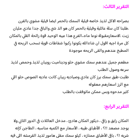
التقرير الثالث:
بصراحه الاكل لذيذ خاصه فيلية السمك بالحمر ايضا فيلية مشوي بالفرن
.طلبنا كان سلة عائلية وفيلية بالحمر كان هو الذ شي والباقي جدا عادي مليان
زيت .الاسعارمقبولة نوعا ماء،،الفرع هذا عيبه الوحيد قوة رائحة القلي بالمكان
كل مرة اجيه اقول ان شاءالله يكونوا ركبوا شفاطات قوية تسحب الريحه في
المطبخ عندهم والقى الريحه موجودة
مطعم جميل عندهم سمك مشوي حلو وديناميت روبيان لذيذ وحمص لذيذ
سرعه وصول الطلب
طلبت طبق سمك برز كان عادي وصياديه ربيان كانت عاديه الصوص حلو اللي
مع الرز اسعارهم معقوله
كثير مدحوه وبس ممكن ماتوفقت بالطلب
التقرير الرابع:
المكان رايق و راقي ، ديكور المكان هادئ ، مدخل العائلات في الدور الثاني ولا
يوجد مصعد !!؟ ، الأطباق طيبه ، الأسعار مع الكميه مناسبه ، الطاجن كإنه
شربه !؟ ، باقي الأطباق ممتازه ، كيلو سمك مقلي هامور لذيذ القرمشه اللي فيه