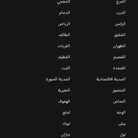
الخرج
الخفجي
الدرب
الدمام
الرايس
الرياض
الشقيق
الطائف
الظهران
القريات
القصيم
القطيف
القنفذه
الليث
المدينة الاقتصادية
المدينة المنورة
المنصور
النعيرية
النماص
الهفوف
الوجه
املج
بيش
تبوك
ثول
جازان