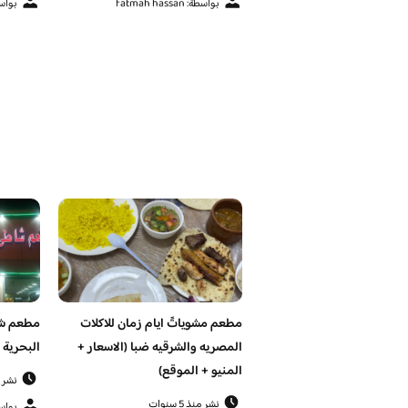
بواسطة: fatmah hassan
بواسطة: san
مطعم مشوياتً ايام زمان للاكلات
مطعم شا
المصريه والشرقيه ضبا (الاسعار +
البحرية 
المنيو + الموقع)
نشر منذ 
نشر منذ 5 سنوات
بواسطة: san