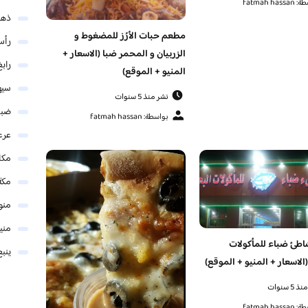
fatmah has
ذهب
مطعم حبات الأرُز للمضغوط و
رأس
الزربيان و المحمر ضبا (الاسعار +
رابغ
المنيو + الموقع)
سيه
نشر منذ 5 سنوات
ضبا
بواسطة: fatmah hassan
عرع
مكا
مكة
منو
مني
طئ ضباء للمأكولات
ينبع
(الاسعار + المنيو + الموقع)
5 سنوات
fatmah has