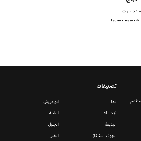
 الموقع)
5 سنوات
fatmah has
تصنيفات
 مطعم
ابها
ابو عريش
الاحساء
الباحة
البديعة
الجبيل
الجوف (سكاكا)
الخبر