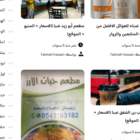
الن
اله
ضباء للعوائل الافضل من
مطعم أبو زيد ضبا (الاسعار + المنيو
الو
المتابعين والزوار
+ الموقع)
امل
5 سنوات
نشر منذ 5 سنوات
بيش
fatmah has
بواسطة: fatmah hassan
تبو
ثول
جاز
جدة
حائ
 بن الشفق ضبا (الاسعار +
حفر
 الموقع)
حق
5 سنوات
خمي