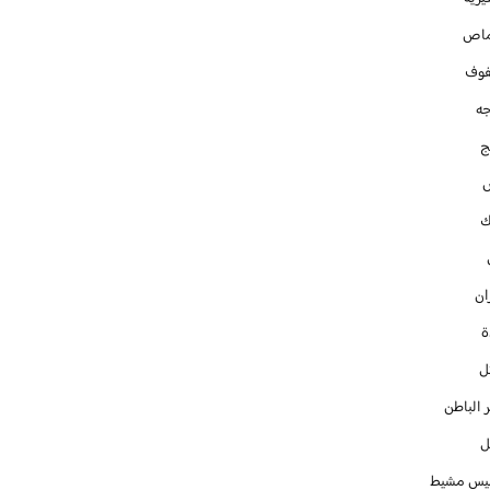
ماص
فوف
جه
ج
ك
ان
ل
 الباطن
ل
س مشيط