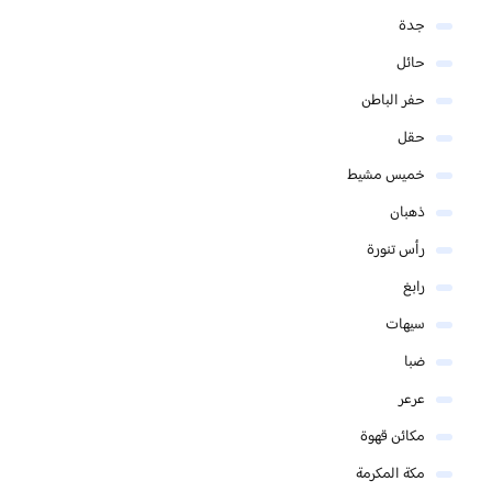
جدة
حائل
حفر الباطن
حقل
خميس مشيط
ذهبان
رأس تنورة
رابغ
سيهات
ضبا
عرعر
مكائن قهوة
مكة المكرمة