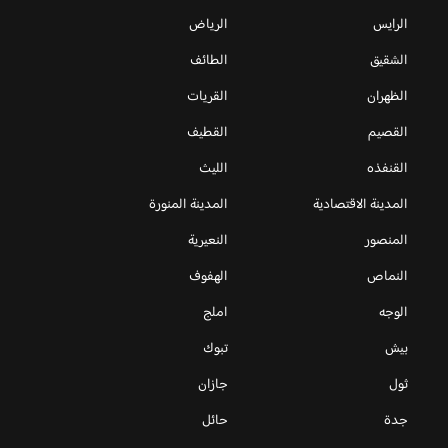
الرايس
الرياض
الشقيق
الطائف
الظهران
القريات
القصيم
القطيف
القنفذه
الليث
المدينة الاقتصادية
المدينة المنورة
المنصور
النعيرية
النماص
الهفوف
الوجه
املج
بيش
تبوك
ثول
جازان
جدة
حائل