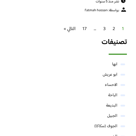
نشر منذ 5 سنوات
بواسطة: fatmah hassan
1
2
3
…
17
التالي »
تصنيفات
ابها
ابو عريش
الاحساء
الباحة
البديعة
الجبيل
الجوف (سكاكا)