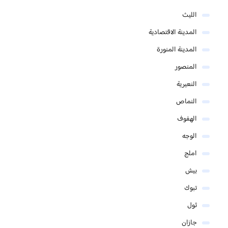
الليث
المدينة الاقتصادية
المدينة المنورة
المنصور
النعيرية
النماص
الهفوف
الوجه
املج
بيش
تبوك
ثول
جازان