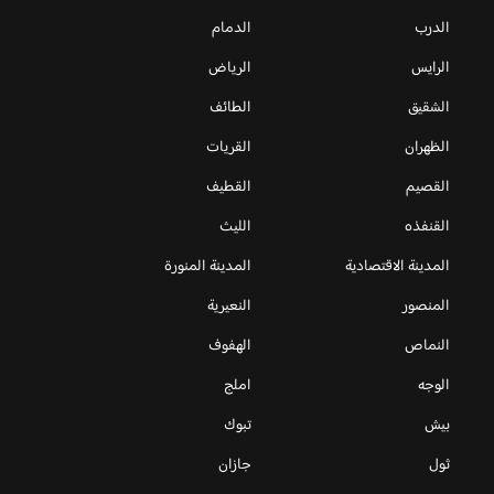
الدرب
الدمام
الرايس
الرياض
الشقيق
الطائف
الظهران
القريات
القصيم
القطيف
القنفذه
الليث
المدينة الاقتصادية
المدينة المنورة
المنصور
النعيرية
النماص
الهفوف
الوجه
املج
بيش
تبوك
ثول
جازان