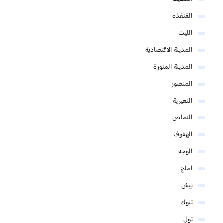
القنفذه
الليث
المدينة الاقتصادية
المدينة المنورة
المنصور
النعيرية
النماص
الهفوف
الوجه
املج
بيش
تبوك
ثول