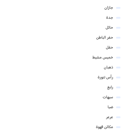
جازان
جدة
حائل
حفر الباطن
حقل
خميس مشيط
ذهبان
رأس تنورة
رابغ
سيهات
ضبا
عرعر
مكائن قهوة