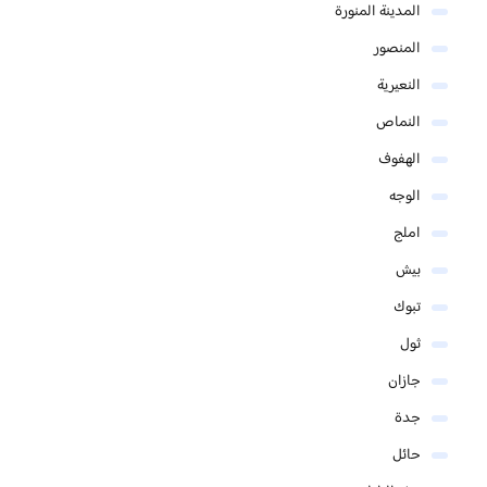
المدينة المنورة
المنصور
النعيرية
النماص
الهفوف
الوجه
املج
بيش
تبوك
ثول
جازان
جدة
حائل