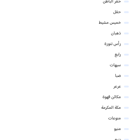
حفر الباطن
حقل
خميس مشيط
ذهبان
رأس تنورة
رابغ
سيهات
ضبا
عرعر
مكائن قهوة
مكة المكرمة
منوعات
منيو
ينبع