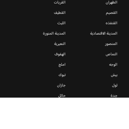
الظهران
القريات
القصيم
القطيف
القنفذه
الليث
المدينة الاقتصادية
المدينة المنورة
المنصور
النعيرية
النماص
الهفوف
الوجه
املج
بيش
تبوك
ثول
جازان
جدة
حائل
حفر الباطن
حقل
خميس مشيط
ذهبان
رأس تنورة
رابغ