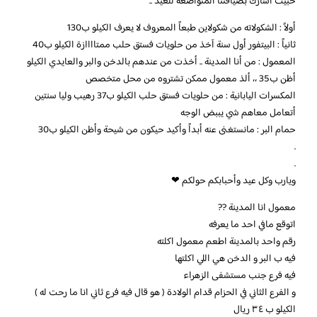
حبيت أشارك بضيافتنا المتواضعة للعيد ..
أولاً : الشكولاته من شكولاين طبعاً المعروف لا يعرف الكيلو ب130
ثانياً : البيتفور أول سنة آخذ من حلويات فستق حلب ممتاااازة الكيلو ب40
المعمول : من أنا المدينة .. أخذت من عندهم بالدخن والبر والعايدي الكيلو
أظن ب35 ،، ألذ معمول ممكن تشتروه من محل متخصص
المكسرات اليابانية : من حلويات فستق حلب الكيلو ب37 رهيب وليا سنتين
أتعامل معاهم شي يببض الوجه
حمام البر : مانستغنى عنه أبداً وأكيد حيكون من شيحة وأظن الكيلو ب30
.
.
ويارب وكل عيد وأحبابكم حولكم ❤
معمول انا المدينة ??
اتوقع مافي احد ما يعرفه
رقم واحد بالمدينة اطعم معمول اكلته
فيه ب البر و الدخن هي اللي اكلتها
فيه فرع جنب مستشفى الزهراء
و الفرع الثاني في الحزام قدام الولادة ( هو قال فيه فرع ثاني انا ما رحت له )
الكيلو ب ٣٤ ريال