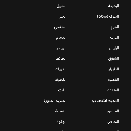
البديعة
الجبيل
الجوف (سكاكا)
الخبر
الخرج
الخفجي
الدرب
الدمام
الرايس
الرياض
الشقيق
الطائف
الظهران
القريات
القصيم
القطيف
القنفذه
الليث
المدينة الاقتصادية
المدينة المنورة
المنصور
النعيرية
النماص
الهفوف