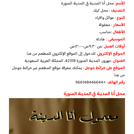
الأسم
:
محل أنا المدينة في المدينة المنورة
التصنيف
: محل كيك
النوع
: عوائل وافراد
الأسعار
: معقولة
الأطفال
:مناسب
الموسيقى
: هادئه
أوقات العمل
:من ٩:٣٠ص–١٢:٠٠ص
الموقع الإلكتروني
:للدخول إلى الموقع الإلكتروني للمطعم
من هنا
العنوان
:مهزور، المدينة المنورة 42318، المملكة العربية السعودية
الموقع على خرائط جوجل
: يمكنك معرفة موقع المطعم عبر خرائط جوجل
من هنا
رقم الهاتف
:+966148446644
محل أنا المدينة في المدينة المنورة