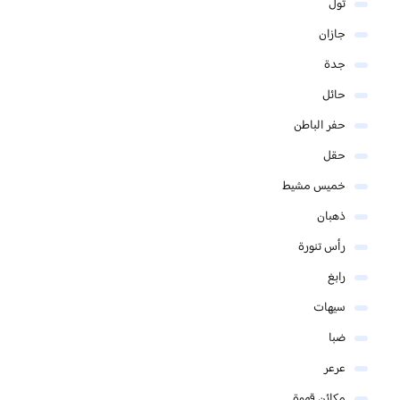
ثول
جازان
جدة
حائل
حفر الباطن
حقل
خميس مشيط
ذهبان
رأس تنورة
رابغ
سيهات
ضبا
عرعر
مكائن قهوة