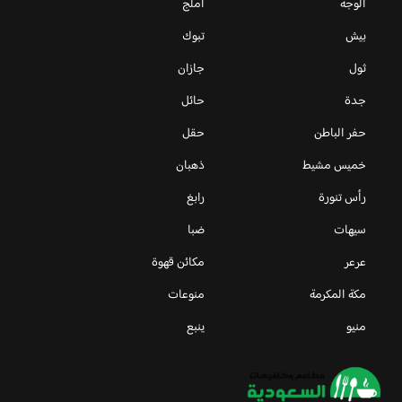
الوجه
املج
بيش
تبوك
ثول
جازان
جدة
حائل
حفر الباطن
حقل
خميس مشيط
ذهبان
رأس تنورة
رابغ
سيهات
ضبا
عرعر
مكائن قهوة
مكة المكرمة
منوعات
منيو
ينبع