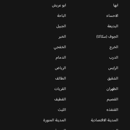
ابها
ابو عريش
الاحساء
الباحة
البديعة
الجبيل
الجوف (سكاكا)
الخبر
الخرج
الخفجي
الدرب
الدمام
الرايس
الرياض
الشقيق
الطائف
الظهران
القريات
القصيم
القطيف
القنفذه
الليث
المدينة الاقتصادية
المدينة المنورة