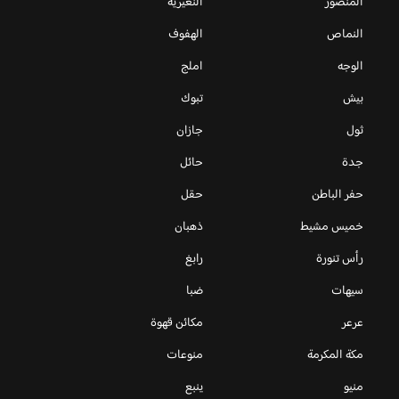
المنصور
النعيرية
النماص
الهفوف
الوجه
املج
بيش
تبوك
ثول
جازان
جدة
حائل
حفر الباطن
حقل
خميس مشيط
ذهبان
رأس تنورة
رابغ
سيهات
ضبا
عرعر
مكائن قهوة
مكة المكرمة
منوعات
منيو
ينبع