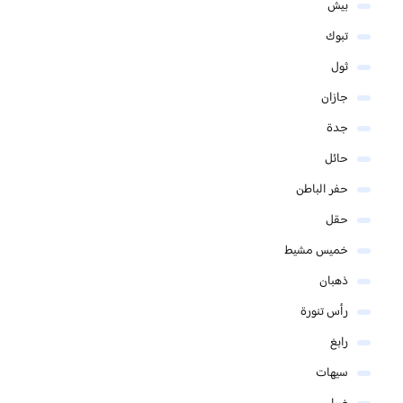
بيش
تبوك
ثول
جازان
جدة
حائل
حفر الباطن
حقل
خميس مشيط
ذهبان
رأس تنورة
رابغ
سيهات