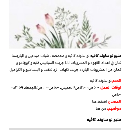
منيو نو ساوند كافيه
نو ساوند كافيه و محمصه .. شباب مبدعين و الباريستا
فنان في اعداد القهوه و المشروبات 👌🏻 جربت السبانيش لاتيه و كورتادو و
كمان من المشروبات البارده جربت نكهات الرد فلفت و البستاشيو و الكراميل
الاسم:
نو ساوند كافيه
اوقات العمل:
٥:٠٠ص–١٢:٠٠ص/الخميس، ٥:٠٠ص–١:٠٠ص/الجمعة، ٣:٥٩م–
١:٠٠ص
المصدر:
اضغط هنا
موقعهم:
من
هنا
منيو نو ساوند كافيه