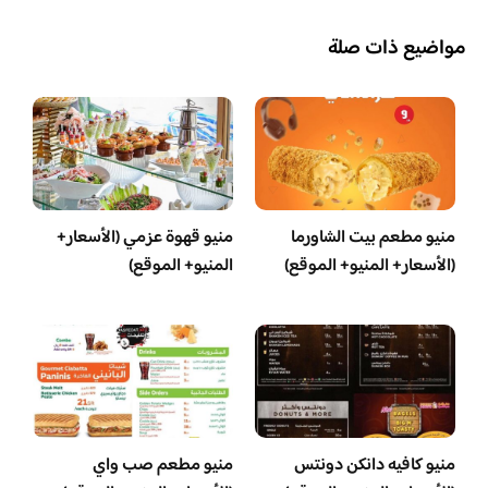
مواضيع ذات صلة
منيو مطعم بيت الشاورما
منيو قهوة عزمي (الأسعار+
(الأسعار+ المنيو+ الموقع)
المنيو+ الموقع)
منيو كافيه دانكن دونتس
منيو مطعم صب واي