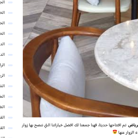
الج
الخب
الخ
الخ
الد
الد
الر
الر
الش
الط
الظ
الق
لرياض
تم افتتاحها حديثا، فهنا جمعنا لك افضل خياراتنا التي ننصح بها زوار
الق
ء الزوار عنها