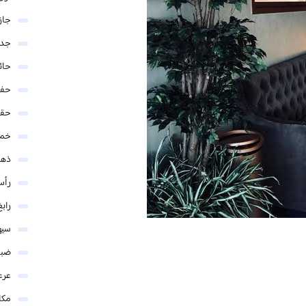
جاز
جدة
حائ
حفر
حق
خمي
ذهب
رأس
رابغ
سيه
ضبا
عرع
مكا