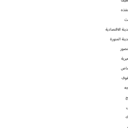
طيف
نفذه
يث
ينة الاقتصادية
ينة المنورة
نصور
يرية
ماص
فوف
جه
ج
ك