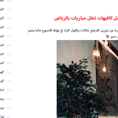
الق
الق
الل
المد
ن دورين الارضي عائلات والاول افراد في نهاية الاسبوع غالبا يصير
المد
 حجز 📝
الم
النع
الن
اله
الو
امل
بيش
تبو
ثول