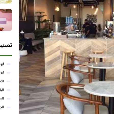
تصني
ابها
ابو
الا
البا
البد
الج