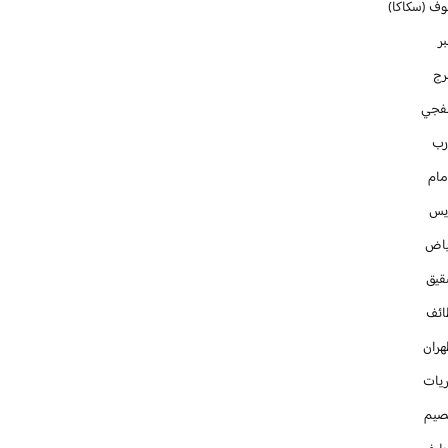
وف (سكاكا)
ر
رج
فجي
رب
مام
ايس
ياض
قيق
ائف
هران
ريات
صيم