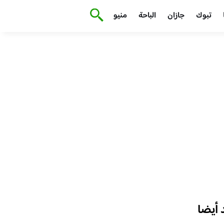
تبوك
جازان
الباحة
منيو
أيضا