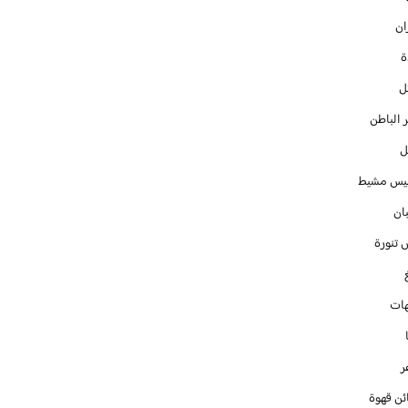
ان
ل
 الباطن
ل
س مشيط
ان
 تنورة
ات
ر
ئن قهوة