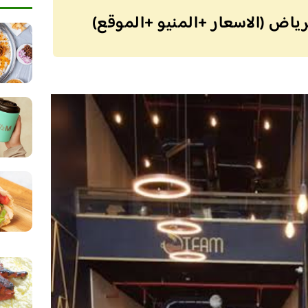
رياض (الاسعار +المنيو +الموقع)