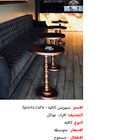
الاسم
: سبورتس كافيه – Sports Cafe
التصنيف
:
افراد- عوائل
النوع
: كافيه
الاسعار
: متوسطه
الاطفال
: مسموح