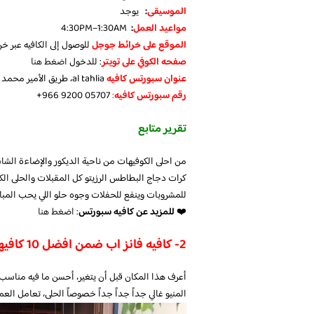
الموسيقى
:
يوجد
مواعيد العمل
:
4:30PM–1:30AM
الموقع على خرائط جوجل
للوصول إلى الكافيه عبر خ
صفحه الكوفي على تويتر
: للدخول
اضغط هنا
عنوان سبورتس كافيه
al tahlia، طريق الأمير محمد بن عبدالعزيز، العليا، الرياض
رقم سبورتس كافيه
:
تقرير متابع
من احلى الكوفيهات من ناحية الديكور والإضاءة الش
كرات دجاج البطاطس الرزيتو كل المقبلات والحلى ا
للمشروبات وينفع للحفلات وجوه حلو اللي يحب المب
❤️
للمزيد عن كافيه سبورتس
:
اضغط هنا
2- كافيه فانز اب ضمن افضل 10 كافيهات تنقل مباريات بالرياض
أعرف هذا المكان قبل أن يتغير، أحسن ما فيه مناسب 
المنيو غالي جداً جداً جداً خصوصاً الحلى، تعامل العم