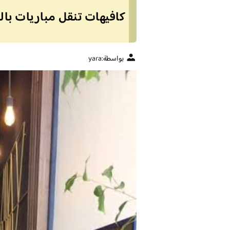
كافيهات تنقل مباريات بال
بواسطة:
yara