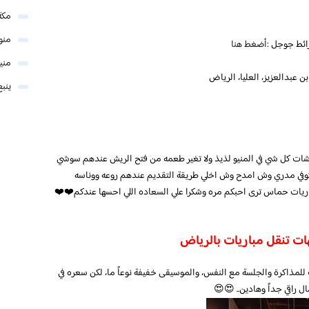
مكة
منو
رائط جوجل :
أضغط هنا
مني
ينبع
اشات كل شي في المنيو لذيذ ولا تغير طعمه من فتح الريش عندهم سوشي
لكوفي مدري وش امدح وش اخلي طريقة التقديم عندهم روعه ووناسه
اريات حماس ترى احبكم مره وشكرا علي السعاده اللي احسها عندكم❤️❤️
للمذاكرة والجلسة مع النفس، والموسيقى خفيفة نوعاً ما، لكن سعره في
ال راقي جداً وهادين.. 😍😍