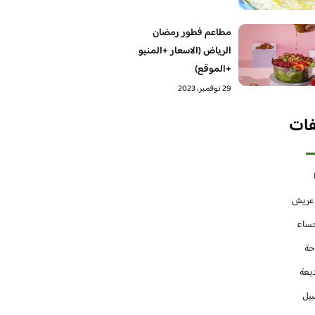
مطاعم فطور رمضان
الرياض (الاسعار +المنيو
+الموقع)
29 نوفمبر، 2023
فات
 عريش
حساء
حة
يعة
بيل