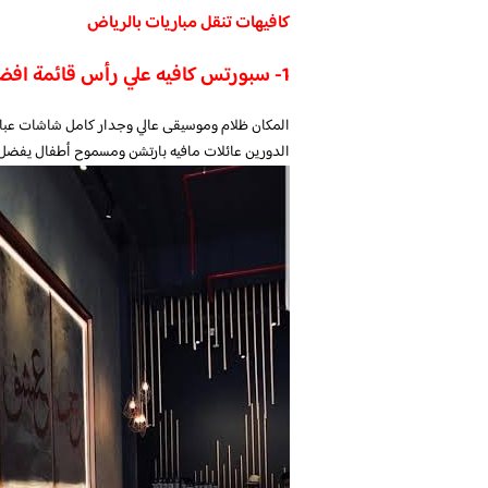
كافيهات تنقل مباريات بالرياض
1- سبورتس كافيه علي رأس قائمة افضل كافيهات تنقل مباريات بالرياض
المكان ظلام وموسيقى عالي وجدار كامل شاشات عبارة ع
الدورين عائلات مافيه بارتشن ومسموح أطفال يفضل