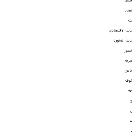
طيف
نفذه
يث
ينة الاقتصادية
ينة المنورة
نصور
يرية
ماص
فوف
جه
ج
ك