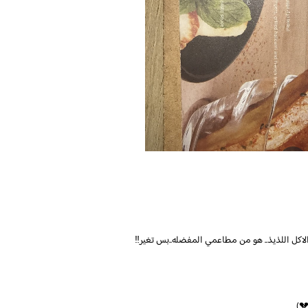
لاكل اللذيذ.. هو من مطاعمي المفضله..بس تغير‼️