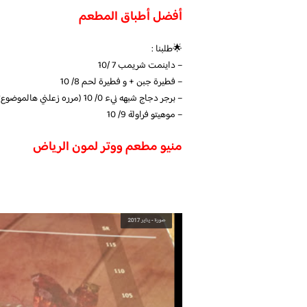
أفضل أطباق المطعم
🌟طلبنا :
– داينمت شريمب 7 /10
– فطيرة جبن + و فطيرة لحم 8/ 10
– برجر دجاج شبهه نيء 0/ 10 (مرره زعلني هالموضوع💔)
– موهيتو فراولة 9/ 10
منيو مطعم ووتر لمون الرياض