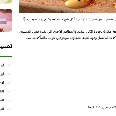
ى مستواه من سنوات لذيذ جداً كل شيء عندهم يطُبخ ويُقدم بحب 😍
ة مقارنة بجودة الأكل اللذيذ والمطاعم الأخرى اللي تقدم نفس المستوى
️ طاقم عمل ودود لطيف متجاوب موجودين حولك دائماً✔️ مناسب
تصني
ابها
ابو
الا
البا
البد
ائط جوجل
اضغط هنا
الج