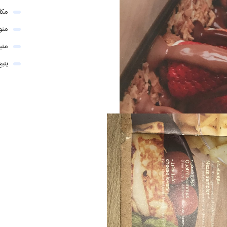
مكة
منو
مني
ينبع