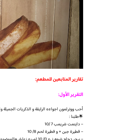
تقارير المتابعين للمطعم:
التقرير الأول:
أحب ووترلمون اجواءه الرايقة و الذكريات الجميلة وا
🌟طلبنا :
– داينمت شريمب 7 /10
– فطيرة جبن + و فطيرة لحم 8/ 10
– برجر دجاج شبهه نيء 0/ 10 (مرره زعلني هالموضوع💔)