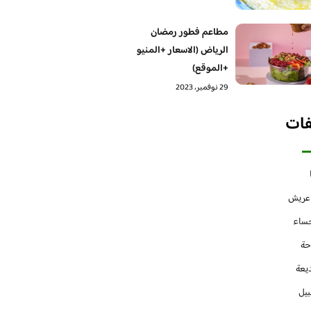
مطاعم فطور رمضان
الرياض (الاسعار +المنيو
+الموقع)
29 نوفمبر، 2023
فات
 عريش
حساء
حة
يعة
بيل