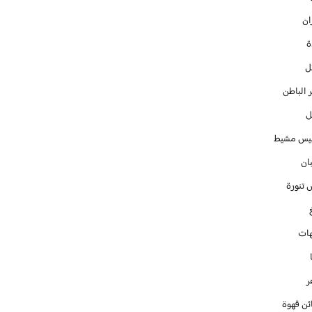
ان
ل
 الباطن
ل
س مشيط
ان
 تنورة
ات
ر
ئن قهوة