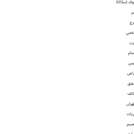
وف (سكاكا)
ر
رج
فجي
رب
مام
ايس
ياض
قيق
ائف
هران
ريات
صيم