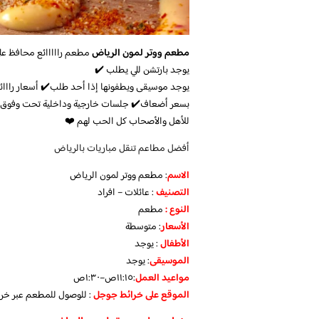
مطعم ووتر لمون الرياض
مطعم رااااائع محافظ عل
يوجد بارتشن للي يطلب ✔️
يوجد موسيقى ويطفونها إذا أحد طلب✔️ أسعار رااائع
بسعر أضعاف✔️ جلسات خارجية وداخلية تحت وفوق✔
للأهل والأصحاب كل الحب لهم ❤️
أفضل مطاعم تنقل مباريات بالرياض
الاسم
: مطعم ووتر لمون الرياض
التصنيف
: عائلات – افراد
النوع :
مطعم
الأسعار
:
متوسطة
الأطفال
:
يوجد
الموسيقى
:
يوجد
مواعيد العمل
:١١:١٥ص–١:٣٠ص
الموقع على خرائط جوجل
: للوصول للمطعم عبر خر