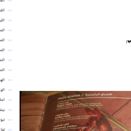
الق
الق
الل
المد
المد
الم
النع
الن
اله
الو
امل
بيش
تبو
ثول