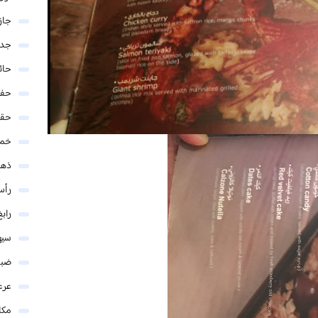
جاز
جدة
حائ
حفر
حق
خمي
ذهب
رأس
رابغ
سيه
ضبا
عرع
مكا