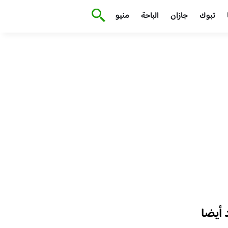
تبوك
جازان
الباحة
منيو
أيضا