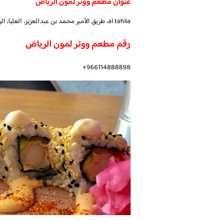
عنوان مطعم ووتر لمون الرياض
al tahlia، طريق الأمير محمد بن عبدالعزيز، العليا، الرياض 12221، المملكة العربية السعودية
رقم مطعم ووتر لمون الرياض
966114888898+