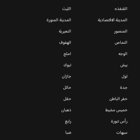
القنفذه
الليث
المدينة الاقتصادية
المدينة المنورة
المنصور
النعيرية
النماص
الهفوف
الوجه
املج
بيش
تبوك
ثول
جازان
جدة
حائل
حفر الباطن
حقل
خميس مشيط
ذهبان
رأس تنورة
رابغ
سيهات
ضبا