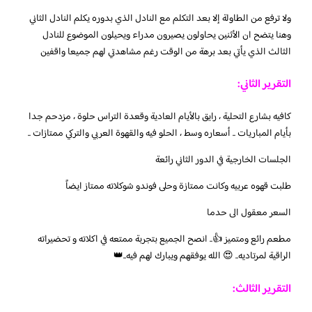
ولا ترفع من الطاولة إلا بعد التكلم مع النادل الذي بدوره يكلم النادل الثاني
وهنا يتضح ان الأثنين يحاولون يصيرون مدراء ويحيلون الموضوع للنادل
الثالث الذي يأتي بعد برهة من الوقت رغم مشاهدتي لهم جميعا واقفين
التقرير الثاني:
كافيه بشارع التحلية ، رايق بالأيام العادية وقعدة التراس حلوة ، مزدحم جدا
بأيام المباريات .. أسعاره وسط ، الحلو فيه والقهوة العربي والتركي ممتازات ..
الجلسات الخارجية في الدور الثاني رائعة
طلبت قهوه عربيه وكانت ممتازة وحلى فوندو شوكلاته ممتاز ايضاً
السعر معقول الى حدما
مطعم رائع ومتميز 👍.. انصح الجميع بتجربة ممتعه في اكلاته و تحضيراته
الراقية لمرتاديه.. 😍 الله يوفقهم ويبارك لهم فيه..👑
التقرير الثالث: