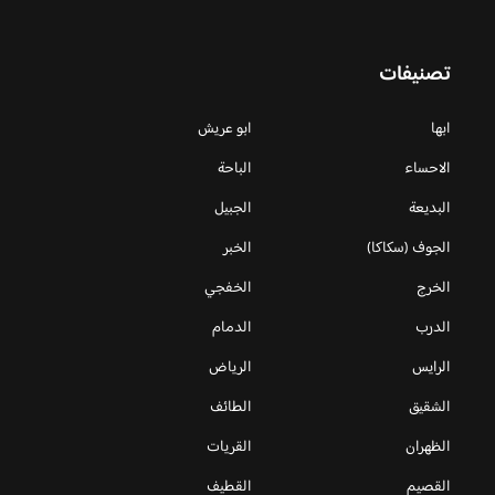
تصنيفات
ابها
ابو عريش
الاحساء
الباحة
البديعة
الجبيل
الجوف (سكاكا)
الخبر
الخرج
الخفجي
الدرب
الدمام
الرايس
الرياض
الشقيق
الطائف
الظهران
القريات
القصيم
القطيف