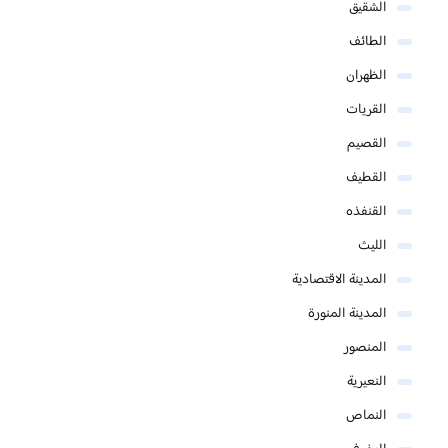
الشقيق
الطائف
الظهران
القريات
القصيم
القطيف
القنفذه
الليث
المدينة الاقتصادية
المدينة المنورة
المنصور
النعيرية
النماص