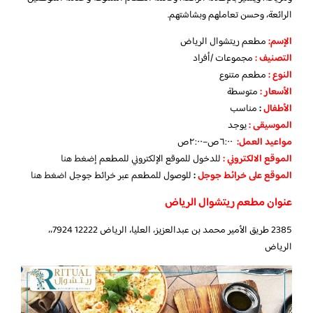
الرائعة، وحسن تعاملهم وبشاشتهم.
الإسم:
مطعم ريتشوال الرياض
التصنيف :
مجموعات /أفراد
النوع :
مطعم متنوع
الأسعار :
متوسطة
الأطفال
:
مناسب
الموسيقى :
يوجد
مواعيد العمل:
٦:٠٠ص–٢:٠٠ص
الموقع الالكتروني :
للدخول للموقع الإلكتروني للمطعم
إضغط هنا
الموقع على خرائط جوجل
:
للوصول للمطعم عبر خرائط جوجل
اضغط هنا
عنوان مطعم ريتشوال الرياض
2385 طريق الأمير محمد بن عبدالعزيز، العليا، الرياض 12222 7924،،
الرياض