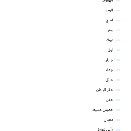
الهفوف
الوجه
املج
بيش
تبوك
ثول
جازان
جدة
حائل
حفر الباطن
حقل
خميس مشيط
ذهبان
رأس تنورة