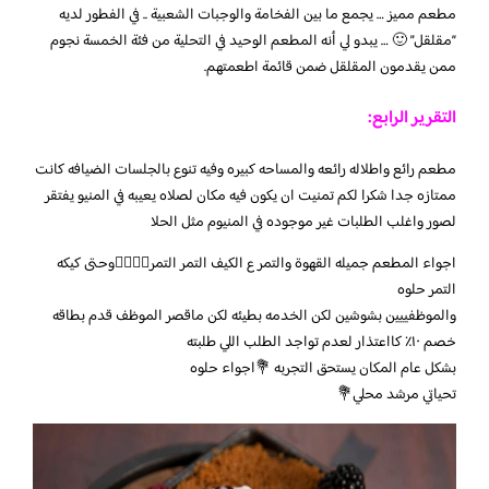
مطعم مميز … يجمع ما بين الفخامة والوجبات الشعبية .. في الفطور لديه
“مقلقل” 🙂 … يبدو لي أنه المطعم الوحيد في التحلية من فئة الخمسة نجوم
ممن يقدمون المقلقل ضمن قائمة اطعمتهم.
التقرير الرابع:
مطعم رائع واطلاله رائعه والمساحه كبيره وفيه تنوع بالجلسات الضيافه كانت
ممتازه جدا شكرا لكم تمنيت ان يكون فيه مكان لصلاه يعيبه في المنيو يفتقر
لصور واغلب الطلبات غير موجوده في المنيوم مثل الحلا
اجواء المطعم جميله القهوة والتمر ع الكيف التمر التمر👌🏼👌🏼وحتى كيكه
التمر حلوه
والموظفييين بشوشين لكن الخدمه بطيئه لكن ماقصر الموظف قدم بطاقه
خصم ١٠٪؜ كااعتذار لعدم تواجد الطلب اللي طلبته
بشكل عام المكان يستحق التجربه 💐اجواء حلوه
تحياتي مرشد محلي💐