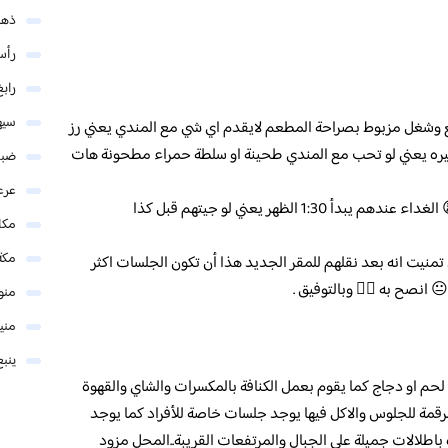
ذهب
رأس
رابغ
سيه
وشغل مزبوط بصراحة المطعم لايقدم اي شي مع المندي يعني رز
يره يعني لو تحب مع المندي طحينة او سلطة حمراء مطحونة هات
ضبا
عرع
المكان وطريقة الطلب والجلسات بدائية جداً 😫 الغداء عندهم يبدأ 1:30 الظهر يعني لو جيتهم قبل كذا
مكا
مكة
ل تمنيت انه بعد نقلهم للمقر الجديد هذا أن تكون الجلسات اكثر
 انصح به 👍🏼 وبالتوفيق .
منو
مني
ينبع
م او دجاج كما يقوم بعمل الكنافة بالمكسرات والشاي والقهوة
رقمة للجلوس والاكل فيها يوجد جلسات خاصة للأفراد كما يوجد
اطلالات جميلة على الجبال والمرتفعات القريبة..المحل مزود