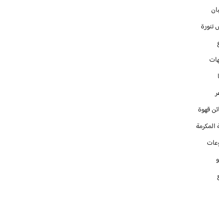
ان
 تنورة
ات
ر
ئن قهوة
 المكرمة
عات
و