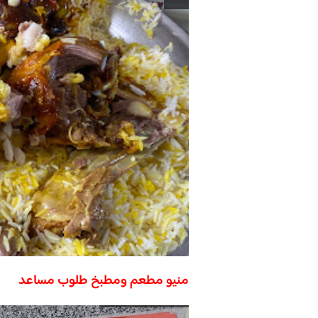
منيو مطعم ومطبخ طلوب مساعد