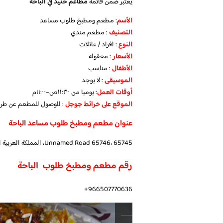
يعتبر ضمن قائمة
مطاعم حنيذ في الباحة
الأسم
: مطعم ومطبخ طلوب مساعد
التصنيف
: مطعم مندي
النوع
: افراد / عائلات
الأسعار
: معقوله
الأطفال
: مناسب
الموسيقى
: لا يوجد
أوقات العمل
: يوميا من ١١:٣٠ص–١١:٠٠م
الموقع
على خرائط جوجل
: للوصول للمطعم عن طر
عنوان مطعم ومطبخ طلوب مساعد الباحة
Unnamed Road 65746، 65745، المملكة العربية السعودية
رقم مطعم ومطبخ طلوب الباحة
966507770636+