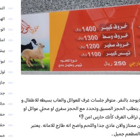
الن
اله
الو
امل
بيش
تبو
ثول
جاز
جدة
شيء ربع تيس سعره 290 ريال ولايوجد بالنفر . متوفر جلسات غرف للعوائل والعاب بسيطه للاطفال و
حائ
ف للعزاب الغرفه سعرها للساعه 10 ريال يتطلب الحجز المسبق وتحدد مع الحجز سفري او محلي عوائل او
حفر
س تراقب الغرف كأنك حارس امن 👎
حق
ان ممتاز والان عادي جدا واللحم واضح انه طازج للامانه . يعتبر
لمطعم جميل ..
خمي