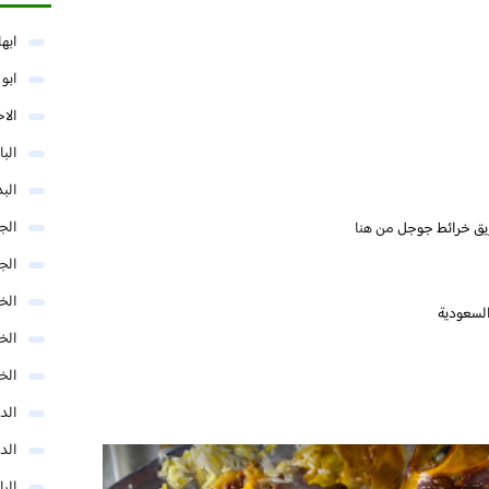
ابها
ابو
الا
البا
البد
الج
يق خرائط جوجل
من هنا
الج
الخب
الخ
الخ
الد
الد
الر