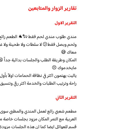
تقارير الزوار والمتابعين
التقرير الاول
مندي طلوب مندي لحم فقط 🐑🐐 الطعم رائع 
ولحم وبصل فقط😕 لا سلطات ولا طحينة ولا غ
معاك 😅
مايخدموك 😣
ياليت يهتمون اكثر في نظافة الحمامات اولاً بأو
راحة وترتيب الطلبات والخدمة اكثر رقي وتنسيق😐
التقرير الثاني
مطعم شعبي رائع لعمل المندي والمظبي سوى لح
العربية مع التمر المكان مزود بجلسات خاصة م
قسم للعوائل ايضا كما ان هذه الجلسات مزودة ب