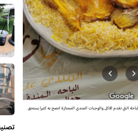
احة التي تقدم الاكل والوجبات المندي الممتازة انصح به كثيرا يستحق
تصني