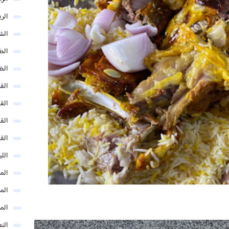
الر
الش
الط
الظ
الق
الق
الق
الق
الل
المد
المد
الم
النع