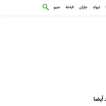
تبوك
جازان
الباحة
منيو
أيضا