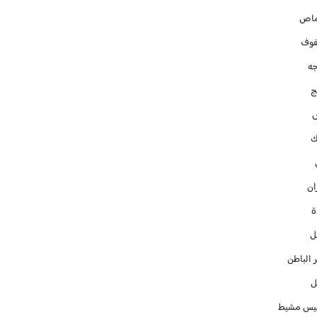
ماص
فوف
جه
ج
ك
ان
ل
 الباطن
ل
س مشيط