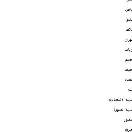
ياض
قيق
ائف
هران
ريات
صيم
طيف
نفذه
يث
ينة الاقتصادية
ينة المنورة
نصور
يرية