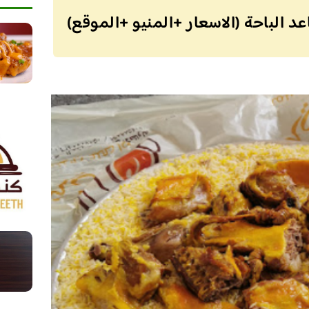
لباحة (الاسعار +المنيو +الموقع)