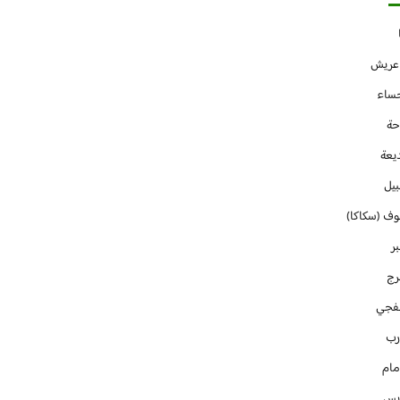
 عريش
حساء
حة
يعة
بيل
وف (سكاكا)
ر
رج
فجي
رب
مام
ايس