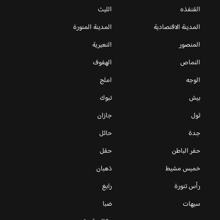
القنفذه
الليث
المدينة الاقتصادية
المدينة المنورة
المنصور
النعيرية
النماص
الهفوف
الوجه
املج
بيش
تبوك
ثول
جازان
جدة
حائل
حفر الباطن
حقل
خميس مشيط
ذهبان
رأس تنورة
رابغ
سيهات
ضبا