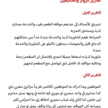
تقارير الزوار والمتابعين
التقرير الاول
تجربتي للأصناف إلى عندهم موفقه الطعم طيب والخدمة ممتازه
لذيذ ويستحق التجربه
الصراحة طعم الشاورما لذيذ والخدمة جيدة جداً بس مشكلتهم
الدجاج قليل والصوصات يحطون بالكيلو على الشاورما والخدمة
جيدة
شاورما لذيذه اسعاها جميلة انصح بالاتصال لن المطعم زحمة
ومافيه مواقف ف افضل شي تتواصل مع المطعم لتجهيز
التقرير الثاني
الموظفين وما ادراك ما الموظفين. الكاشير تقريباً جزائري مغربي شي
كذا محترم. في واحد مصري او سوري فيه شامه في وجهه عسل محترم
لين خلص. اما الثاني ولد شباب مصري اخلاقه زق ما احترامي لكم
بصراحه كان الموقف مع شخص ثاني وانا واقف. يعني لو صار لي