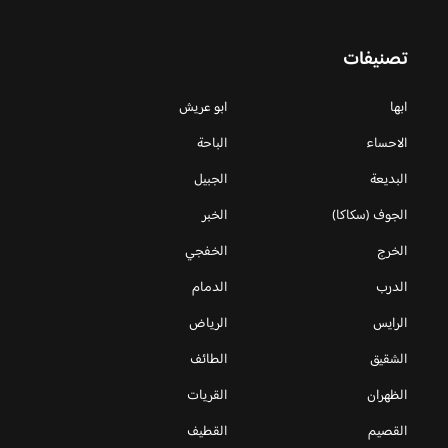
تصنيفات
ابها
ابو عريش
الاحساء
الباحة
البديعة
الجبيل
الجوف (سكاكا)
الخبر
الخرج
الخفجي
الدرب
الدمام
الرايس
الرياض
الشقيق
الطائف
الظهران
القريات
القصيم
القطيف