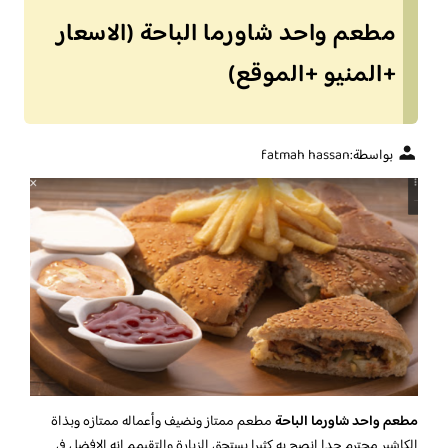
مطعم واحد شاورما الباحة (الاسعار
+المنيو +الموقع)
بواسطة:
fatmah hassan
مطعم واحد شاورما الباحة
مطعم ممتاز ونضيف وأعماله ممتازه وبذاة
الكاشير محترم جدا انصح به كثيرا يستحق الزيارة والتقيمم انه الافضل في