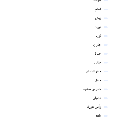
الوجه
املج
بيش
تبوك
ثول
جازان
جدة
حائل
حفر الباطن
حقل
خميس مشيط
ذهبان
رأس تنورة
رابغ