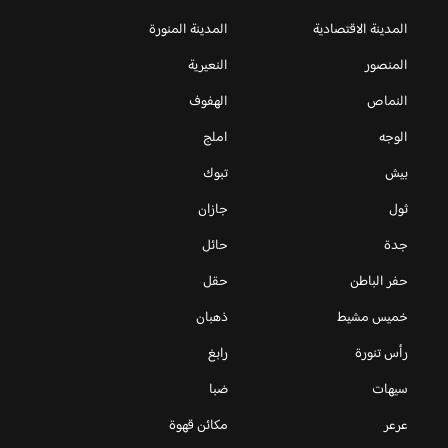
المدينة الاقتصادية
المدينة المنورة
المنصور
النعيرية
النماص
الهفوف
الوجه
املج
بيش
تبوك
ثول
جازان
جدة
حائل
حفر الباطن
حقل
خميس مشيط
ذهبان
رأس تنورة
رابغ
سيهات
ضبا
عرعر
مكائن قهوة