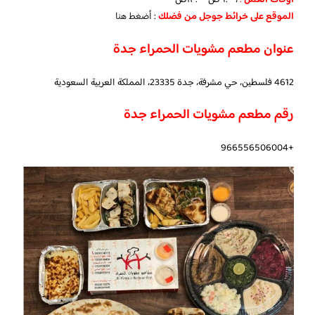
‏أوقات العمل
:
، ٩:٠٠ص–١٢:٠٠ص
الموقع على خرائط جوجل من فضلك
:
أضغط هنا
عنوان مطعم مشويات الحمراء جدة
4612 فلسطين، حي مشرفة، جدة 23335، المملكة العربية السعودية
رقم مطعم مشويات الحمراء جدة
+966556506004