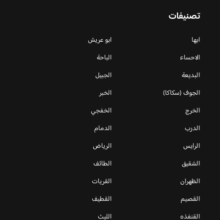
تصنيفات
ابها
ابو عريش
الاحساء
الباحة
البديعة
الجبيل
الجوف (سكاكا)
الخبر
الخرج
الخفجي
الدرب
الدمام
الرايس
الرياض
الشقيق
الطائف
الظهران
القريات
القصيم
القطيف
القنفذه
الليث