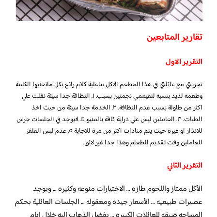
تقارير المتابعين
التقرير الاول
تجربتي مع عائلتي في هذا المطعم الاكل ماعلية كلام رائع بكل ماتعنيها الكلمة
وطعمه لذيد بنسبه لتقيممي نجمتين بسبب. ١. النظافة جدا سيئة نقلت علي
اكثر من طاولة بسبب عدم النظافة. ٢. الخدمة جدا سيئة من حيث اخذ
الطبات. ٣. العاملين ليس علي دراية كافة بالمنيو. ٤. لايوجد في الجلسات جرس
للانذار او غيرة حيث يتم منادات اكثر من مرة للاجابة ٥. عدم لبس القلفز
للعاملين وقت تقديم الطعام وهذا جدا غير لائق.
التقرير الثاني
الأكل ممتاز واللحوم طازه … الاختيارات منوعه وكثيره … ويوجد
عصيرات طبيعيه … الأسعار جيده ومعقوله … الجلسات العائلية بحكم
المساحه ضيقه للعائلات الكبيره … يفضل الذهاب اليه خلال ايام