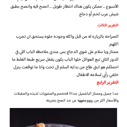
الأسبوع … ممكن يكون هناك انتظار طويل … انصح فيه وانصح بطبق
شيش عرب لحم أو دجاج
التقرير الثالث
الصراحه بالزياره له من قبل واكله وجوده حلوه يستحق ان تجرب
اكلهم
ممتاز ويا سلام على شوي الدجاج بس عندي ملاحظه الباب اللي في
الدور الثاني تبع العوائل خلوا الباب يكون يقفل سريع طبعا الغلط ما
احملكم هو ابني طاح من بدايه السلم الى تحت وانا ما توقعت ينزل
خلفي رأيي لسلامه الاطفال
التقرير الرابع
جدا جميل وممتاز الباشميل جدااا فخخمم والمشويات لذيذه والمقبلات
والأسعار اكثر من روووععههه عن جد انصح بتجربته