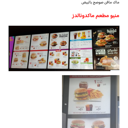
ماك مافن صوصج بالبيض
منيو مطعم ماكدونالدز