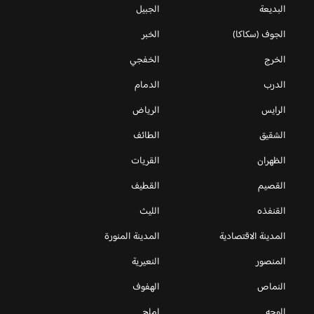
البديعة
الجبيل
الجوف (سكاكا)
الخبر
الخرج
الخفجي
الدرب
الدمام
الرايس
الرياض
الشقيق
الطائف
الظهران
القريات
القصيم
القطيف
القنفذه
الليث
المدينة الاقتصادية
المدينة المنورة
المنصور
النعيرية
النماص
الهفوف
الوجه
املج