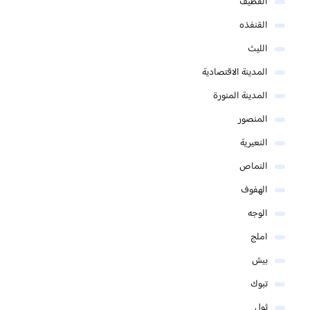
القطيف
القنفذه
الليث
المدينة الاقتصادية
المدينة المنورة
المنصور
النعيرية
النماص
الهفوف
الوجه
املج
بيش
تبوك
ثول