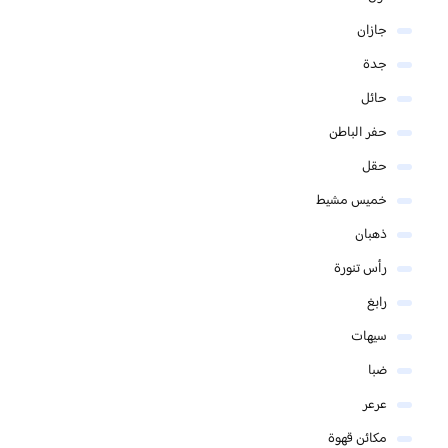
جازان
جدة
حائل
حفر الباطن
حقل
خميس مشيط
ذهبان
رأس تنورة
رابغ
سيهات
ضبا
عرعر
مكائن قهوة