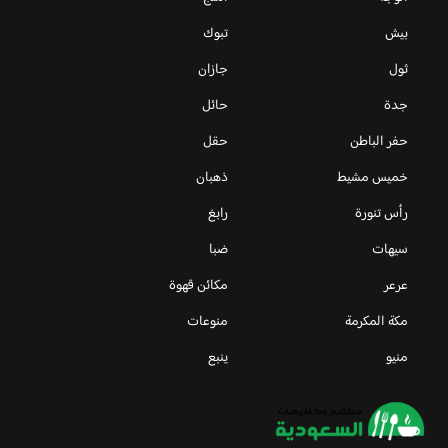
بيش
تبوك
ثول
جازان
جدة
حائل
حفر الباطن
حقل
خميس مشيط
ذهبان
رأس تنورة
رابغ
سيهات
ضبا
عرعر
مكائن قهوة
مكة المكرمة
منوعات
منيو
ينبع