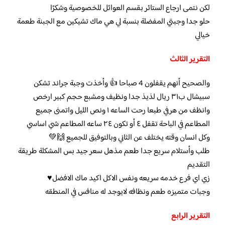
لكن نتمى ارجاع الستائر بقسم العوائل للخصوصية وشكرًا
حلو جدا وجبتي المفضلة بنسبة لي هي ماك تشيكين مع الجبنة طعمة
خيالي
التقرير الثالث
والصحيح أنهم يقفلون 4 صباحا 👍 وأخذت وجبة جراند تشكن
سبيشال ب٣١ ريال لذيذ جدا ونظيف ومشبع حجم كبير ارخص
وانظف من هرفي طبعا رحت الساعه ١ ونص الليل واتمنى جميع
المطاعم في الباحة تقفل ٤ أو تكون ٢٤ ساعه المطاعم شي اساسي
وكل انسان وقته يختلف عن الثاني وبالتوفيق للجميع 🙌💚
طلب وأستلام سريع جدا طعم مذهل سعر جيد بس المشكلة طريقة
التقديم
زي اي فرع خدمه سريعه ونفس الاكل اكيد ماك الافضل♥️
وجبات متميزه طعم ونظافه لايوجد له منافس في المنطقه
التقرير الرابع