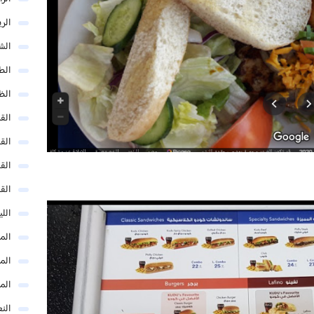
الر
الش
الط
الظ
الق
الق
الق
الق
الل
المد
المد
الم
النع