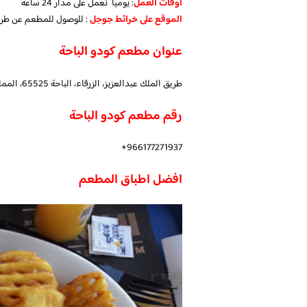
أوقات العمل
: يوميا نعمل على مدار 24 ساعة
الموقع
على خرائط جوجل
: للوصول للمطعم عن طر
عنوان مطعم كودو الباحة
طريق الملك عبدالعزيز، الزرقاء، الباحة 65525، المملكة العربية السعودية
رقم مطعم كودو الباحة
966177271937+
افضل اطباق المطعم