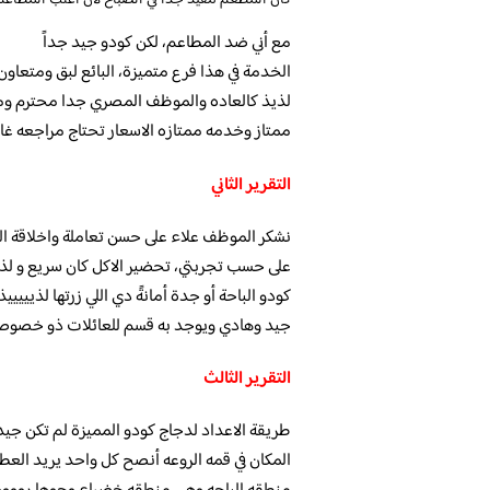
كان المطعم مفيد جدا في الصباح لان اغلب المطاعم
مع أني ضد المطاعم، لكن كودو جيد جداً
الخدمة في هذا فرع متميزة، البائع لبق ومتعاون
لذيذ كالعاده والموظف المصري جدا محترم وم
ممتاز وخدمه ممتازه الاسعار تحتاج مراجعه غالي
التقرير الثاني
نشكر الموظف علاء على حسن تعاملة واخلاقة الر
على حسب تجربتي، تحضير الاكل كان سريع و لذي
كودو الباحة أو جدة أمانةً دي اللي زرتها لذييي
جيد وهادي ويوجد به قسم للعائلات ذو خصوص
التقرير الثالث
طريقة الاعداد لدجاج كودو المميزة لم تكن جيدة
المكان في قمه الروعه أنصح كل واحد يريد العطله