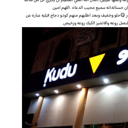
ه وأهلها طيبين…اسأل الله العلي العظيم أن يجزي كل من ساعد
ن حسناته.انه سميع مجيب الدعاء . اللهم امين
 😋حلو وخفيف وبعد اطلبهم منهم كودو دجاج فيليه عباره عن
بصل روعه والاتشيز الكيك روعه ورخيص