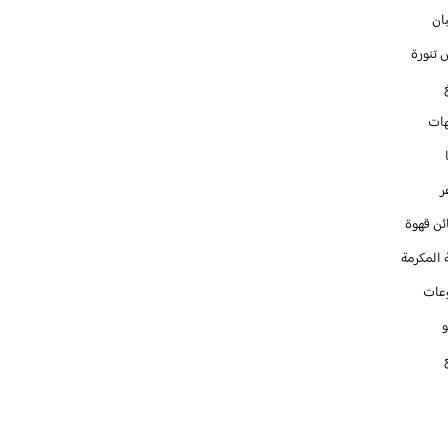
ان
 تنورة
ات
ر
ئن قهوة
 المكرمة
عات
و