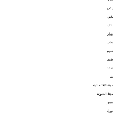
ياض
قيق
ائف
هران
ريات
صيم
طيف
نفذه
يث
ينة الاقتصادية
ينة المنورة
نصور
يرية