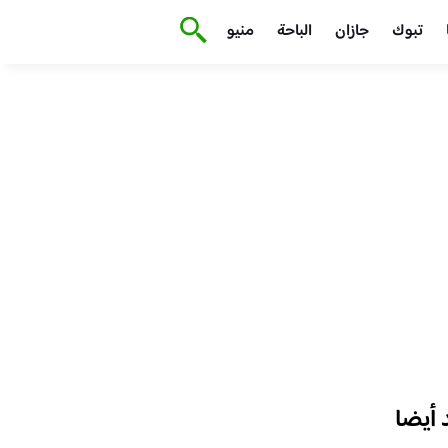
تبوك
جازان
الباحة
منيو
أيضا