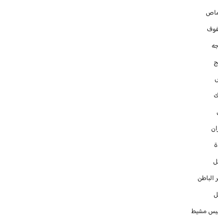
ماص
فوف
جه
ج
ك
ان
ل
 الباطن
ل
س مشيط