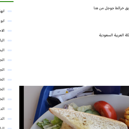
يق خرائط جوجل
من هنا
ابها
ابو
الا
البا
البد
الج
الج
الخب
الخ
الخ
الد
الد
الر