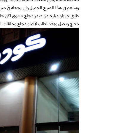
منطقه الباحه وهي منطقه خضراء وجوها رووووع
وساهم في هذا الصرح الجميل.وان يجعله في ميزا
طلبي جريلو عباره عن صدر دجاج مشوي لكن حار
دجاج وبصل وبعد اطلب لافينو دجاج وحلقات ال