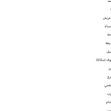
 عريش
حساء
حة
يعة
بيل
وف (سكاكا)
ر
رج
فجي
رب
مام
ايس