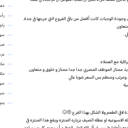
 الأخرى مغلقة لكن لا تنسى ان تطلب الصوص ان لم تجده في طلبك
ذهب
رأس
. وجودة الوجبات كانت أفضل من باقي الفروع التي جربتها في جدة.
رابغ
تعاون
 .
سيه
ضبا
عرع
اقية مع العملاء
مكا
ذ ممتاز. الموظف المصري جدا جدا ممتاز و خلوق و متعاون.
مكة
ييذ ومرتب ومنظم بس السعر شويا عالي
منو
ية
مني
ينبع
 لافي الطعم ولا الشكل بهذا الفرع 🤨😖
 الاسبوعيه او عطله الصيف بزياره المنتزه ويقع هذا المنتزه في