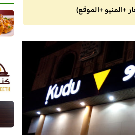
ر +المنيو +الموقع)