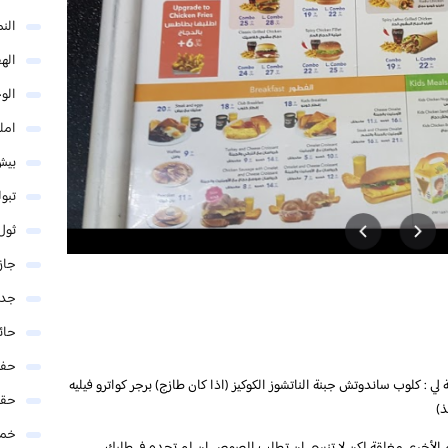
الن
اله
الو
امل
بيش
تبو
ثول
جاز
جدة
حائ
حفر
: كلوب ساندوتش جبنة الناتشوز الكوكيز (اذا كان طازج) برجر كواترو فيليه
حق
ذ)
خمي