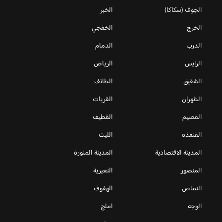
الجوف (سكاكا)
الخبر
الخرج
الخفجي
الدرب
الدمام
الرايس
الرياض
الشقيق
الطائف
الظهران
القريات
القصيم
القطيف
القنفذه
الليث
المدينة الاقتصادية
المدينة المنورة
المنصور
النعيرية
النماص
الهفوف
الوجه
املج