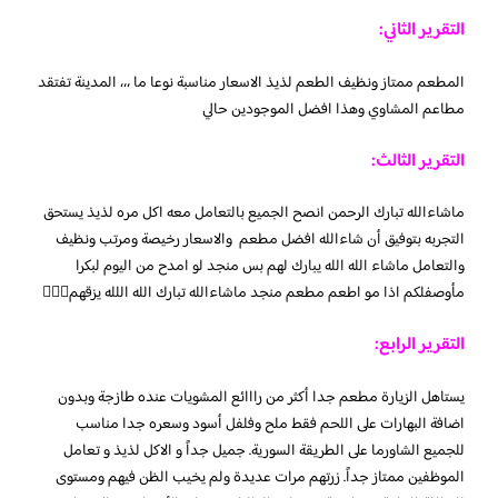
التقرير الثاني:
المطعم ممتاز ونظيف الطعم لذيذ الاسعار مناسبة نوعا ما ،،، المدينة تفتقد
مطاعم المشاوي وهذا افضل الموجودين حالي
التقرير الثالث:
ماشاءالله تبارك الرحمن انصح الجميع بالتعامل معه اكل مره لذيذ يستحق
التجربه بتوفيق أن شاءالله افضل مطعم والاسعار رخيصة ومرتب ونظيف
والتعامل ماشاء الله الله يبارك لهم بس منجد لو امدح من اليوم لبكرا
مأوصفلكم اذا مو اطعم مطعم منجد ماشاءالله تبارك الله اللله يزقهم👌🏽😋
التقرير الرابع:
يستاهل الزيارة مطعم جدا أكثر من رااائع المشويات عنده طازجة وبدون
اضافة البهارات على اللحم فقط ملح وفلفل أسود وسعره جدا مناسب
للجميع الشاورما على الطريقة السورية. جميل جداً و الاكل لذيذ و تعامل
الموظفين ممتاز جداً. زرتهم مرات عديدة ولم يخيب الظن فيهم ومستوى