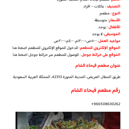
التصنيف
: عائلات – افراد
النوع :
مطعم
الأسعار
:
متوسطة
الأطفال
:
يوجد
الموسيقى
:
لا يوجد
مواعيد العمل
: ٥:٠٠ص–١٢:٠٠م، ٤:٠٠م–٢:٠٠ص
الموقع الإلكتروني للمطعم
: للدخول للموقع الإلكتروني للمطعم
اضغط هنا
الموقع على خرائط جوجل
: للوصول للمطعم عبر خرائط جوجل
اضغط هنا
عنوان مطعم فيحاء الشام
طريق المطار، العريض، المدينة المنورة 42313، المملكة العربية السعودية
رقم مطعم فيحاء الشام
966508630262+