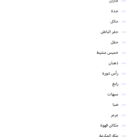
جازان
جدة
حائل
حفر الباطن
حقل
خميس مشيط
ذهبان
رأس تنورة
رابغ
سيهات
ضبا
عرعر
مكائن قهوة
مكة المكرمة