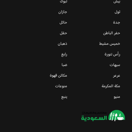
بيش
تبوك
ثول
جازان
جدة
حائل
حفر الباطن
حقل
خميس مشيط
ذهبان
رأس تنورة
رابغ
سيهات
ضبا
عرعر
مكائن قهوة
مكة المكرمة
منوعات
منيو
ينبع