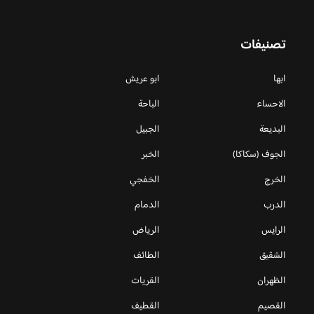
تصنيفات
ابها
ابو عريش
الاحساء
الباحة
البديعة
الجبيل
الجوف (سكاكا)
الخبر
الخرج
الخفجي
الدرب
الدمام
الرايس
الرياض
الشقيق
الطائف
الظهران
القريات
القصيم
القطيف