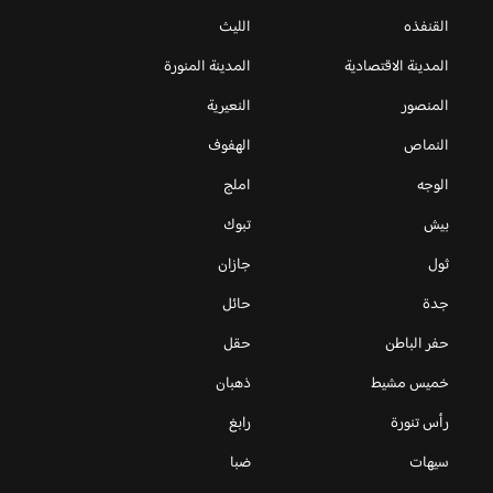
القنفذه
الليث
المدينة الاقتصادية
المدينة المنورة
المنصور
النعيرية
النماص
الهفوف
الوجه
املج
بيش
تبوك
ثول
جازان
جدة
حائل
حفر الباطن
حقل
خميس مشيط
ذهبان
رأس تنورة
رابغ
سيهات
ضبا