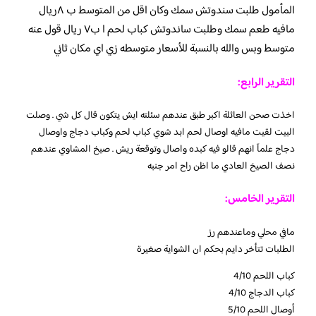
المأمول طلبت سندوتش سمك وكان اقل من المتوسط ب ٨ريال
مافيه طعم سمك وطلبت ساندوتش كباب لحم ا ب٧ ريال قول عنه
متوسط وبس والله بالنسبة للأسعار متوسطه زي اي مكان ثاني
التقرير الرابع:
اخذت صحن العائلة اكبر طبق عندهم سئلته ايش يتكون قال كل شي . وصلت
البيت لقيت مافيه اوصال لحم ابد شوي كباب لحم وكباب دجاج واوصال
دجاج علمآ انهم قالو فيه كبده واصال وتوقعة ريش . صيخ المشاوي عندهم
نصف الصيخ العادي ما اظن راح امر جنبه
التقرير الخامس:
مافي محلي وماعندهم رز
الطلبات تتأخر دايم بحكم ان الشواية صغيرة
كباب اللحم 4/10
كباب الدجاج 4/10
أوصال اللحم 5/10