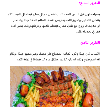
التقرير السابع:
بصراحه اول قبل الناس الجدد كانت افضل من الي صاير فيه اهالي التيسر كانو
ينتظرو التعديل وتجهيز االحديقع بس الاسف العالم الجدد جدا بيئه صار
لواحد يخاف يروح مع طفل عشان لايتعلم كلامها وحركاتهم يلت يصير اعاد
نظر في لحديقه 🙏 …
التقرير الثامن
الكيباب كان جيدًا ولكن الكباب المصباح كان مضغًا وغير مطهو جيدًا ، وقالوا
إنه لحم طازج ولكنه لم يكن كذلك ، بشكل عام كنا طعامًا في نهاية الأمر