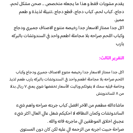
يقدم مشويات فقط و هذا ما يجعله متخصص … صحن مشكل لحم،
دجاج، كباب لحم، كباب دجاج، قطع دجاج ..تتبيلة لذيذة و طعم
مميز..
اكل جدا ممتاز الاسعار جدا رخيصه متنوع الاصناف جمبري ودجاج
وكباب اللحم صراحه بلا مجاملة اطعم واحد في السندوتشات بالبركه
يارب
التقرير الثالث:
اكل جدا ممتاز الاسعار جدا رخيصه متنوع الاصناف جمبري ودجاج وكباب
اللحم صراحه بلا مجاملة اطعم واحد في السندوتشات بالبركه يارب طعم لذيذ
وخاصة فيليه سمك لا يفوتكم وياليت الأسعار تخفضها شوي يعني ٧ ريال بدلا
من ٨ للساندويتش
ماشاءالله مطعم من الآخر افضل كباب جربته صراحه واهم شيء
الساندوتشات وكمان النظافه لا احكيكم شغل عالي العال اكثر شيء
عجبني اخلاق الموظفين الي ماجربه فاته والله .
صراحة حبيت اجربه من الزحمه الي عليه لكن كان دون المستوى