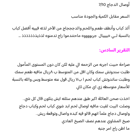
أوصال الدجاج 7/10
السعر مقابل الكمية والجودة مناسب
ألذ كباب وأنظف طعم واللحم والدجججاج من الأخر لذته فيييه أفضل كباب
بالنسبة لــي خييييال جربووووه ماحتندموا راح تدمنوه لذذيذذذذذذذ …
التقرير السادس:
صراحة حبيت اجربه من الزحمه الي عليه لكن كان دون المستوى المأمول
طلبت سندوتش سمك وكان اقل من المتوسط ب ٨ريال مافيه طعم سمك
وطلبت ساندوتش كباب لحم ا ب٧ ريال قول عنه متوسط وبس والله بالنسبة
للأسعار متوسطه زي اي مكان ثاني
اخذت صحن العائلة اكبر طبق عندهم سئلته ايش يتكون قال كل شي .
وصلت البيت لقيت مافيه اوصال لحم ابد شوي كباب لحم وكباب دجاج
واوصال دجاج علمآ انهم قالو فيه كبده واصال وتوقعة ريش .
صيخ المشاوي عندهم نصف الصيخ العادي
ما اظن راح امر جنبه