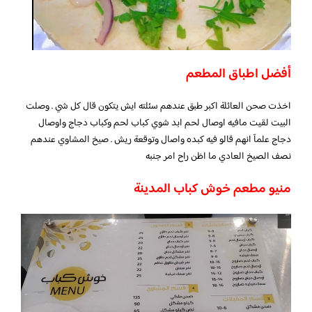
أفضل اطباق المطعم
اخذت صحن العائلة اكبر طبق عندهم سئلته ايش يتكون قال كل شي . وصلت
البيت لقيت مافيه اوصال لحم ابد شوي كباب لحم وكباب دجاج واوصال
دجاج علمآ انهم قالو فيه كبده واصال وتوقعة ريش . صيخ المشاوي عندهم
نصف الصيخ العادي ما اظن راح امر جنبه
منيو مطعم خوش كباب المدينة