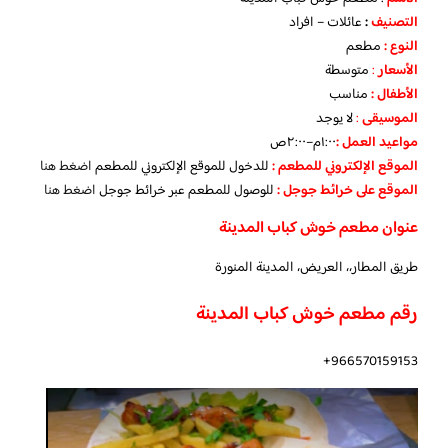
التصنيف
:
عائلات – افراد
النوع :
مطعم
الأسعار
:
متوسطة
الأطفال
:
مناسب
الموسيقى
:
لا يوجد
مواعيد العمل :
١:٠٠م–٢:٠٠ص
الموقع الإلكتروني للمطعم
:
للدخول للموقع الإلكتروني للمطعم
اضغط هنا
الموقع على خرائط جوجل
:
للوصول للمطعم عبر خرائط جوجل
اضغط هنا
عنوان مطعم خوش كباب المدينة
طريق المطار،، العريض، المدينة المنورة
رقم مطعم خوش كباب المدينة
966570159153+