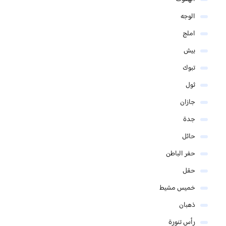
الوجه
املج
بيش
تبوك
ثول
جازان
جدة
حائل
حفر الباطن
حقل
خميس مشيط
ذهبان
رأس تنورة