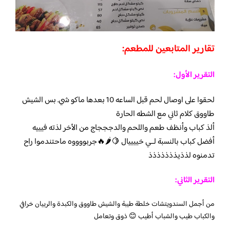
تقارير المتابعين للمطعم:
التقرير الأول:
لحقوا على اوصال لحم قبل الساعه 10 بعدها ماكو شي. بس الشيش
طاووق كلام ثاني مع الشطه الحارة
ألذ كباب وأنظف طعم واللحم والدجججاج من الأخر لذته فيييه
أفضل كباب بالنسبة لــي خييييال 🍋🌶🔥جربووووه ماحتندموا راح
تدمنوه لذذيذذذذذذذ
التقرير الثاني:
من أجمل السندويتشات خلطة طيبة والشيش طاووق والكبدة والربيان خرافي
والكباب طيب والشباب أطيب 😊 ذوق وتعامل