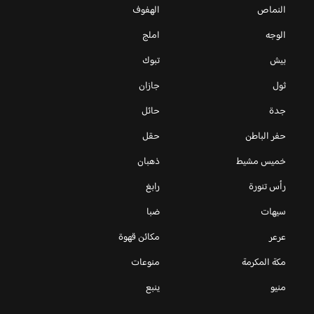
النماص
الهفوف
الوجه
املج
بيش
تبوك
ثول
جازان
جدة
حائل
حفر الباطن
حقل
خميس مشيط
ذهبان
رأس تنورة
رابغ
سيهات
ضبا
عرعر
مكائن قهوة
مكة المكرمة
منوعات
منيو
ينبع