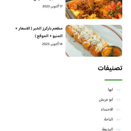
17 أكتوبر، 2023
مطعم باركرز الخبر ( الاسعار +
المنيو + الموقع )
14 أكتوبر، 2023
تصنيفات
ابها
ابو عريش
الاحساء
الباحة
البديعة