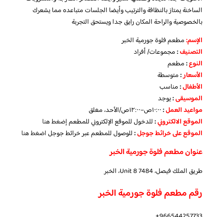
الساخنة يمتاز بالنظافة والترتيب وأيضا الجلسات متباعده مما يشعرك
بالخصوصية والراحة المكان رايق جدا ويستحق التجربة
الإسم
:
مطعم فلوة جورمية الخبر
التصنيف
:
مجموعات/ أفراد
النوع
:
مطعم
الأسعار
:
متوسطة
الأطفال
:
مناسب
الموسيقى
:
يوجد
مواعيد العمل
:
١٠:٠٠ص–١٢:٠٠ص/الأحد، مغلق
الموقع الالكتروني
:
للدخول للموقع الإلكتروني للمطعم
إضغط هنا
الموقع على خرائط جوجل
:
للوصول للمطعم عبر خرائط جوجل
اضغط هنا
عنوان مطعم فلوة جورمية الخبر
طريق الملك فيصل، Unit 8 7484، الخبر
رقم مطعم فلوة جورمية الخبر
966544257733+