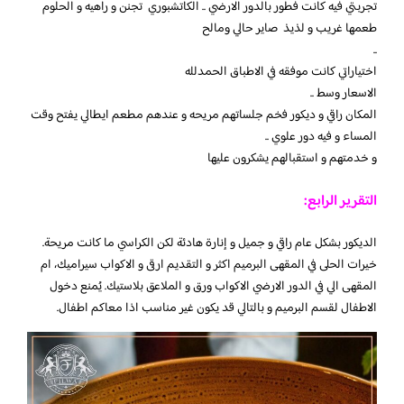
تجربتي فيه كانت فطور بالدور الارضي .. الكاتشبوري تجنن و راهيه و الحلوم
طعمها غريب و لذيذ صاير حالي ومالح
..
اختياراتي كانت موفقه في الاطباق الحمدلله
الاسعار وسط ..
المكان راقي و ديكور فخم جلساتهم مريحه و عندهم مطعم ايطالي يفتح وقت
المساء و فيه دور علوي ..
و خدمتهم و استقبالهم يشكرون عليها
التقرير الرابع:
الديكور بشكل عام راقي و جميل و إنارة هادئة لكن الكراسي ما كانت مريحة.
خيرات الحلى في المقهى البرميم اكثر و التقديم ارقى و الاكواب سيراميك، ام
المقهى الي في الدور الارضي الاكواب ورق و الملاعق بلاستيك. يُمنع دخول
الاطفال لقسم البرميم و بالتالي قد يكون غير مناسب اذا معاكم اطفال.