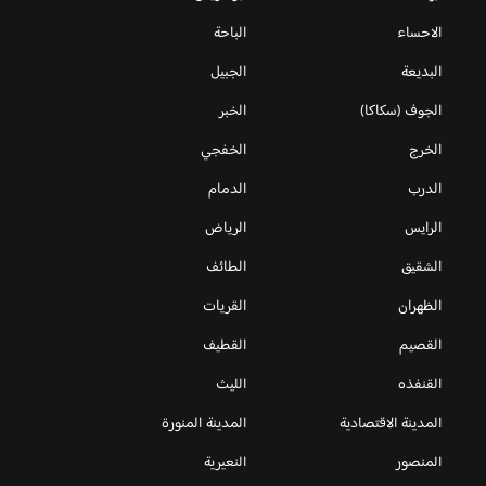
الاحساء
الباحة
البديعة
الجبيل
الجوف (سكاكا)
الخبر
الخرج
الخفجي
الدرب
الدمام
الرايس
الرياض
الشقيق
الطائف
الظهران
القريات
القصيم
القطيف
القنفذه
الليث
المدينة الاقتصادية
المدينة المنورة
المنصور
النعيرية