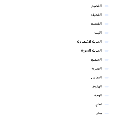
القصيم
القطيف
القنفذه
الليث
المدينة الاقتصادية
المدينة المنورة
المنصور
النعيرية
النماص
الهفوف
الوجه
املج
بيش