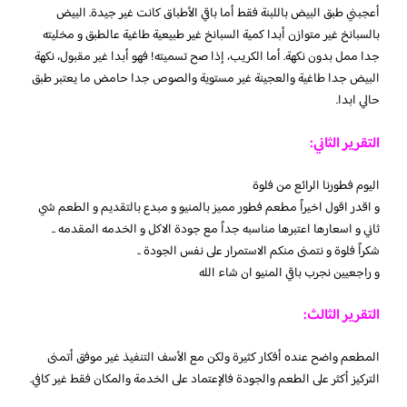
أعجبني طبق البيض باللبنة فقط أما باقي الأطباق كانت غير جيدة. البيض
بالسبانخ غير متوازن أبدا كمية السبانخ غير طبيعية طاغية عالطبق و مخليته
جدا ممل بدون نكهة. أما الكريب، إذا صح تسميته! فهو أبدا غير مقبول، نكهة
البيض جدا طاغية والعجينة غير مستوية والصوص جدا حامض ما يعتبر طبق
حالي ابدا.
التقرير الثاني:
اليوم فطورنا الرائع من فلوة
و اقدر اقول اخيراً مطعم فطور مميز بالمنيو و مبدع بالتقديم و الطعم شي
ثاني و اسعارها اعتبرها مناسبه جداً مع جودة الاكل و الخدمه المقدمه ..
شكراً فلوة و نتمنى منكم الاستمرار على نفس الجودة ..
و راجعيين نجرب باقي المنيو ان شاء الله
التقرير الثالث:
المطعم واضح عنده أفكار كثيرة ولكن مع الأسف التنفيذ غير موفق أتمنى
التركيز أكثر على الطعم والجودة فالإعتماد على الخدمة والمكان فقط غير كافي.