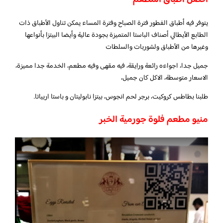
يتوفر فيه أطباق الفطور فترة الصباح وفترة المساء يمكن تناول الأطباق ذات
الطابع الأيطالي أصناف الباستا المتميزة بجودة عالية وأيضا البيتزا بأنواعها
وغيرها من الأطباق ولشوربات والسلطات
جميل جدا، اجواءه رائعة ورايقة، فيه مقهى وفيه مطعم، الخدمة جدا مميزة،
الاسعار متوسطة، الاكل كان جميل،
طلبنا بطاطس كروكيت، برجر لحم انجوس، بيتزا نابوليتان و باستا اربياتا.
منيو مطعم فلوة جورمية الخبر