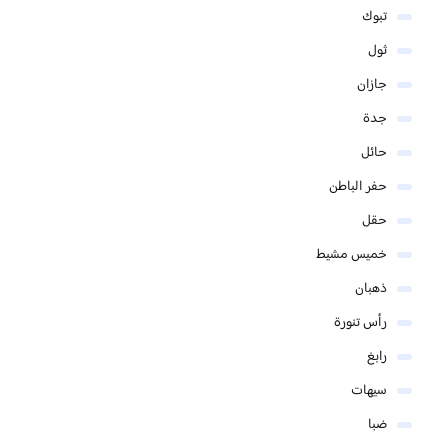
تبوك
ثول
جازان
جدة
حائل
حفر الباطن
حقل
خميس مشيط
ذهبان
رأس تنورة
رابغ
سيهات
ضبا