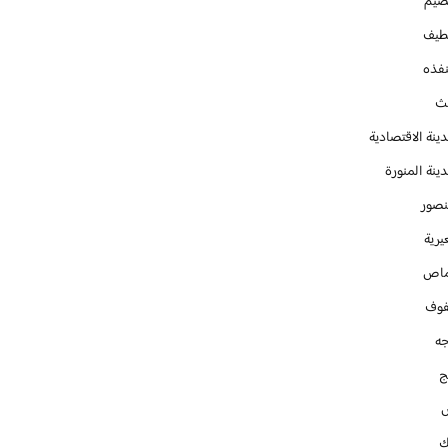
صيم
طيف
نفذه
يث
ينة الاقتصادية
ينة المنورة
نصور
يرية
ماص
فوف
جه
ج
ك