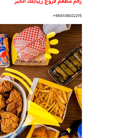
رقم مطعم فروج ريبابلك الخبر
966138022215+