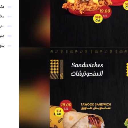
مكا
مكة
منو
مني
ينبع