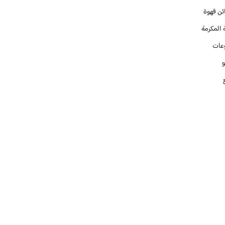
ئن قهوة
 المكرمة
عات
و