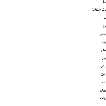
بيل
وف (سكاكا)
ر
رج
فجي
رب
مام
ايس
ياض
قيق
ائف
هران
ريات