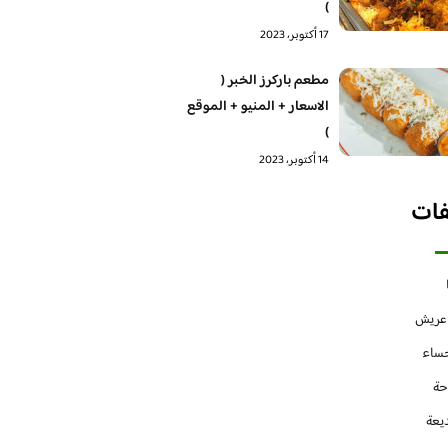
)
17 أكتوبر، 2023
مطعم باركرز الخبر (
الاسعار + المنيو + الموقع
)
14 أكتوبر، 2023
فات
 عريش
حساء
حة
يعة