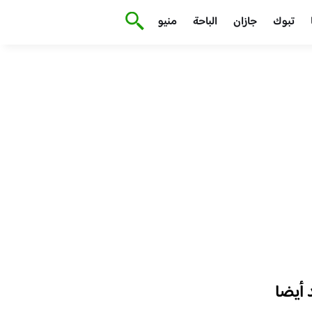
تبوك
جازان
الباحة
منيو
أيضا