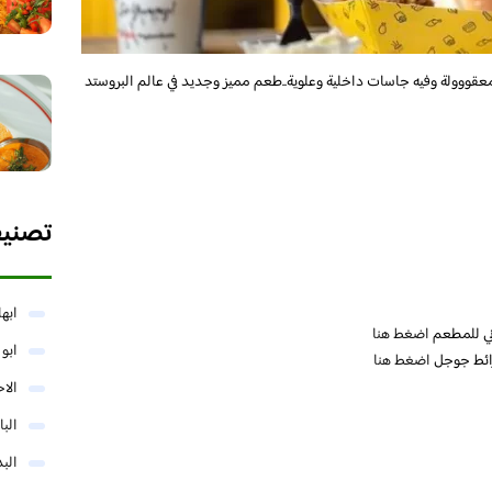
ووولة وفيه جاسات داخلية وعلوية..طعم مميز وجديد في عالم البروستد
تصني
ابها
ني للمطعم
اضغط هنا
ابو
ائط جوجل
اضغط هنا
الا
البا
البد