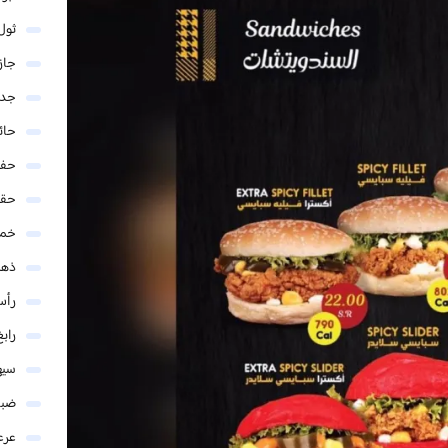
ثول
جاز
جدة
حائ
حفر
حق
خمي
ذهب
رأس
رابغ
سيه
ضبا
عرع