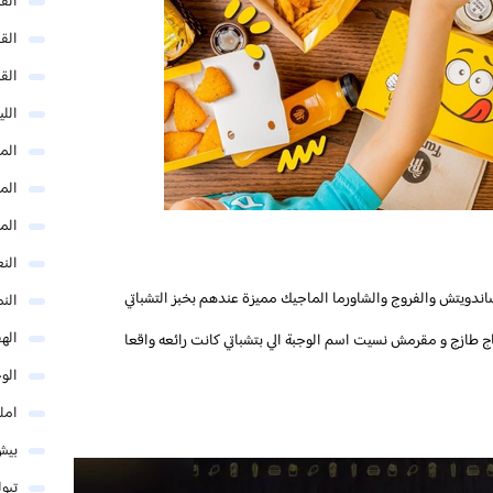
الق
الق
الق
الل
المد
المد
الم
النع
ندويتش والفروج والشاورما الماجيك مميزة عندهم بخبز التشباتي
الن
اله
ج طازج و مقرمش نسيت اسم الوجبة الي بتشباتي كانت رائعه واقعا
الو
امل
بيش
تبو