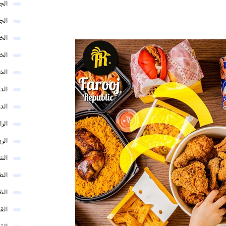
الج
الج
الخب
الخ
الخ
الد
الد
الر
الر
الش
الط
الظ
الق