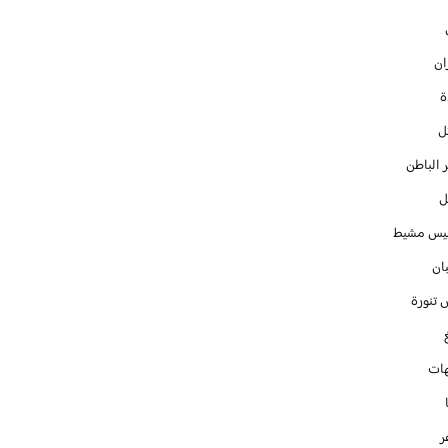
ان
ل
 الباطن
ل
س مشيط
ان
 تنورة
ات
ر