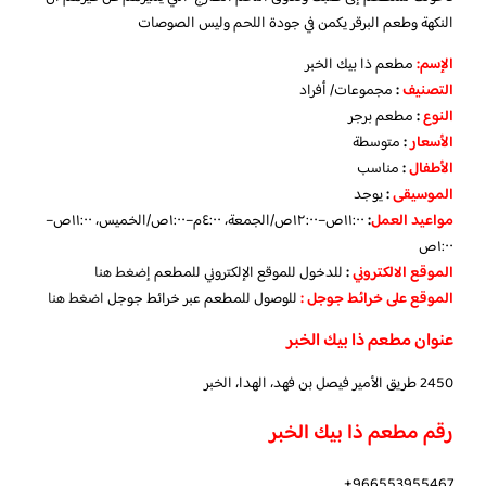
النكهة وطعم البرقر يكمن في جودة اللحم وليس الصوصات
الإسم
:
مطعم ذا بيك الخبر
التصنيف
:
مجموعات/ أفراد
النوع
:
مطعم برجر
الأسعار
:
متوسطة
الأطفال
:
مناسب
الموسيقى
:
يوجد
مواعيد العمل
:
١١:٠٠ص–١٢:٠٠ص/الجمعة، ٤:٠٠م–١:٠٠ص/الخميس، ١١:٠٠ص–
١:٠٠ص
الموقع الالكتروني
:
للدخول للموقع الإلكتروني للمطعم
إضغط هنا
الموقع على خرائط جوجل
:
للوصول للمطعم عبر خرائط جوجل
اضغط هنا
عنوان مطعم ذا بيك الخبر
2450 طريق الأمير فيصل بن فهد، الهدا، الخبر
رقم مطعم ذا بيك الخبر
966553955467+