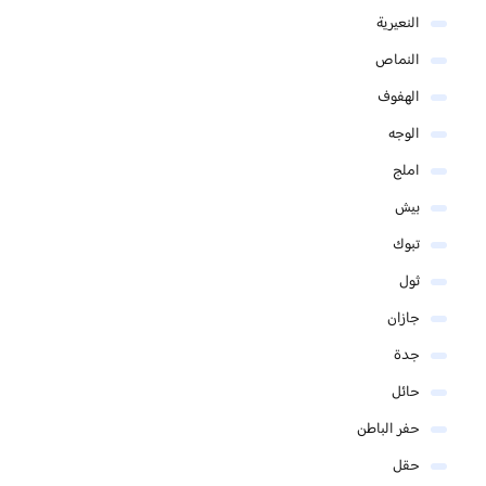
النعيرية
النماص
الهفوف
الوجه
املج
بيش
تبوك
ثول
جازان
جدة
حائل
حفر الباطن
حقل