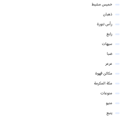
خميس مشيط
ذهبان
رأس تنورة
رابغ
سيهات
ضبا
عرعر
مكائن قهوة
مكة المكرمة
منوعات
منيو
ينبع