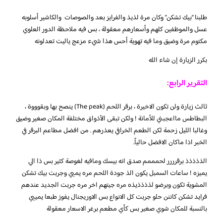
طلبنا “بيك تشكن” وكان مرة لذيذ والفرايز بعد والصوصات والكاشير أسلوبه
عسل والموظفين كلهم وأسعارهم معقولة ، بس فيه ملاحظة الدور العلوي
مكتوم مرة وضيق وما فيه تهوية أحس هذا شيء مزعج ياليت تعدلونه
بكرر الزيارة إن شاء الله
التقرير الرابع:
ثالث زيارة ولن تكون الاخيرة ، برقر اللحم (The peak) ينصح بها وبقوووة ،
البطاطس مااعجبني للأمانة ! ولكن تبقى الأذواق مختلفة المكان صغير وضيق
وغالبا الليل زحمة لكن الطعم الخرافي يعذرهم . من افضل مطاعم البرقر في
الخبر اذا ماكان الافضل حالياً.
الذذذذذ برقرررر لحمممم صدق انه بيسك ومافيه لغوصة كثير بس ذا الي
يميزه ! ساعات السمبل يكون الذ جودة اللحم مره يميي وجربت بيك تشكن
المشوية تكون وبرضو لذذذذيذه مره جيتهم اخر مره جربت الجديد عندهم
فرايد تشكن كاننن حلو جربت كل الانواع بس الاوريجنال يفوز طبعا يمييي
بالنسبة للمكان شوي صغير بس كأي مطعم برغر الاسعار معقولة