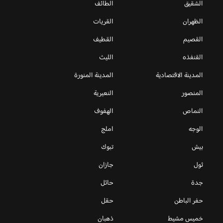
الشقيق
الطائف
الظهران
القريات
القصيم
القطيف
القنفذه
الليث
المدينة الاقتصادية
المدينة المنورة
المنصور
النعيرية
النماص
الهفوف
الوجه
املج
بيش
تبوك
ثول
جازان
جدة
حائل
حفر الباطن
حقل
خميس مشيط
ذهبان