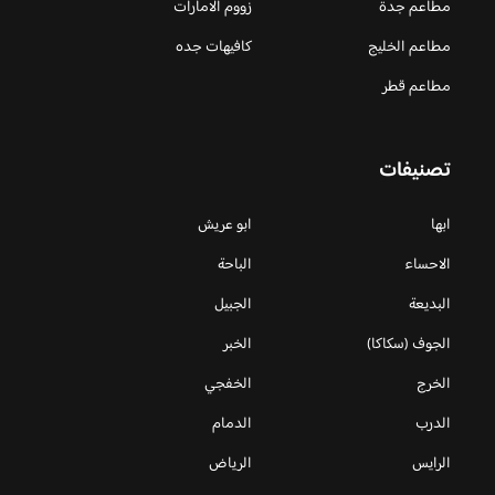
مطاعم جدة
زووم الامارات
مطاعم الخليج
كافيهات جده
مطاعم قطر
تصنيفات
ابها
ابو عريش
الاحساء
الباحة
البديعة
الجبيل
الجوف (سكاكا)
الخبر
الخرج
الخفجي
الدرب
الدمام
الرايس
الرياض