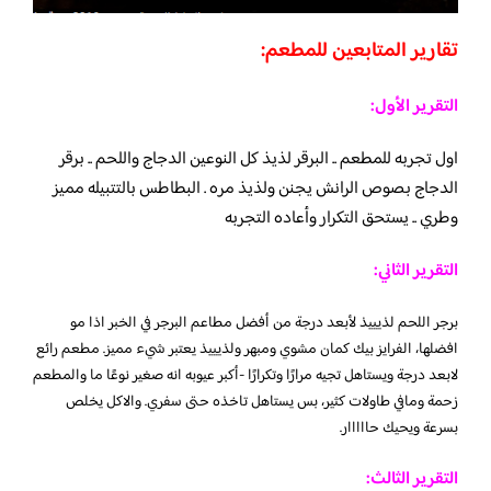
تقارير المتابعين للمطعم:
التقرير الأول:
اول تجربه للمطعم .. البرقر لذيذ كل النوعين الدجاج واللحم .. برقر
الدجاج بصوص الرانش يجنن ولذيذ مره . البطاطس بالتتبيله مميز
وطري .. يستحق التكرار وأعاده التجربه
التقرير الثاني:
برجر اللحم لذيييذ لأبعد درجة من أفضل مطاعم البرجر في الخبر اذا مو
افضلها، الفرايز بيك كمان مشوي ومبهر ولذيييذ يعتبر شيء مميز. مطعم رائع
لابعد درجة ويستاهل تجيه مرارًا وتكرارًا -أكبر عيوبه انه صغير نوعًا ما والمطعم
زحمة ومافي طاولات كثير، بس يستاهل تاخذه حتى سفري. والاكل يخلص
بسرعة ويحيك حااااار.
التقرير الثالث: