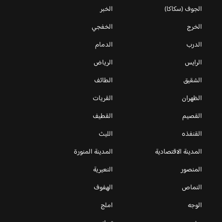
الجوف (سكاكا)
الخبر
الخرج
الخفجي
الدرب
الدمام
الرايس
الرياض
الشقيق
الطائف
الظهران
القريات
القصيم
القطيف
القنفذه
الليث
المدينة الاقتصادية
المدينة المنورة
المنصور
النعيرية
النماص
الهفوف
الوجه
املج