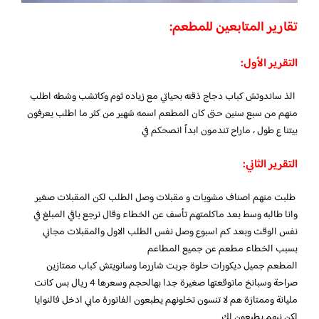
تقارير المتابعين للمطعم:
التقرير الأول:
الذ ساندوتش كباب دجاج ذقته بحياتي مع زياده ثوم وكاتشب وشطه اطلب
منهم من سبع سنين حتى كان المطعم اسمه شهير من كثر ما اطلب يعرفون
بيتنا ع طول ، ماراح تندمون ابداً انصحكم في
التقرير الثاني:
طلبت منهم اصناف مشويات و مقبلات وصل الطلب لكن المقبلات صغير
وانا طالبه وسط بعد ماكلمتهم تأسف عن الخطاء وقال نرجع باقي المبلغ في
نفس الوقت وبعد كم اسبوع وصل نفس الطلب الاول والمقبلات مجاني
بسبب الخطاء مطعم عن جميع المطاعم
المطعم جميل ديكورات حلوة جربت شاررما وسانويتش كباب ممتازين
صراحة وسبانخ ماتوقعتها صغيرة جدا بهالحجم وسعرها 4 ريال بس كانت
مليانة وممتازة هم لا تنسون تخلونهم يطبعون الفاتورة مابي ادخل فالنوايا
لكن نبهم يطبعون لك