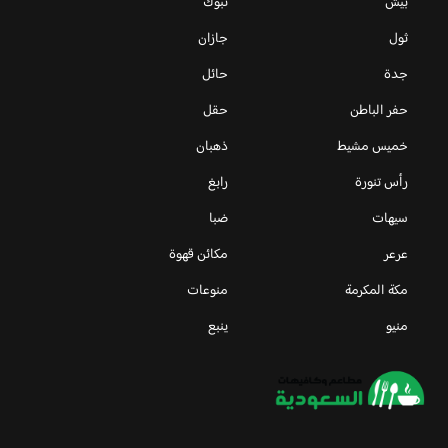
بيش
تبوك
ثول
جازان
جدة
حائل
حفر الباطن
حقل
خميس مشيط
ذهبان
رأس تنورة
رابغ
سيهات
ضبا
عرعر
مكائن قهوة
مكة المكرمة
منوعات
منيو
ينبع