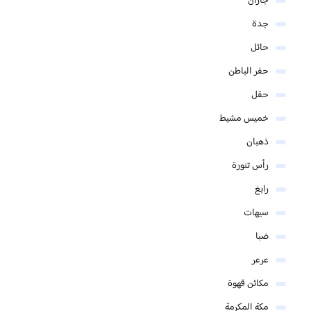
جازان
جدة
حائل
حفر الباطن
حقل
خميس مشيط
ذهبان
رأس تنورة
رابغ
سيهات
ضبا
عرعر
مكائن قهوة
مكة المكرمة