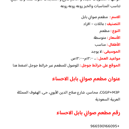
تناسب المناسبات والخبز روعه روعه روعه
الاسم :
مطعم صواني بابل
التصنيف
:
عائلات – افراد
النوع :
مطعم
الأسعار
:
متوسطة
الأطفال
:
مناسب
الموسيقى :
لا يوجد
مواعيد العمل :
،، ١٢:٠٠م–١٢:٠٠ص
الموقع على خرائط جوجل
:
للوصول للمطعم عبر خرائط جوجل
اضغط هنا
عنوان مطعم صواني بابل الاحساء
CGGP+M3P، محاسن، شارع صلاح الدين الأيوبي، حى، الهفوف‎ المملكة
العربية السعودية
رقم مطعم صواني بابل الاحساء
+966590166095