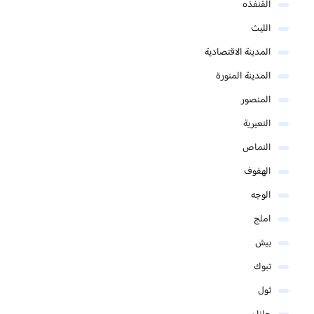
القنفذه
الليث
المدينة الاقتصادية
المدينة المنورة
المنصور
النعيرية
النماص
الهفوف
الوجه
املج
بيش
تبوك
ثول