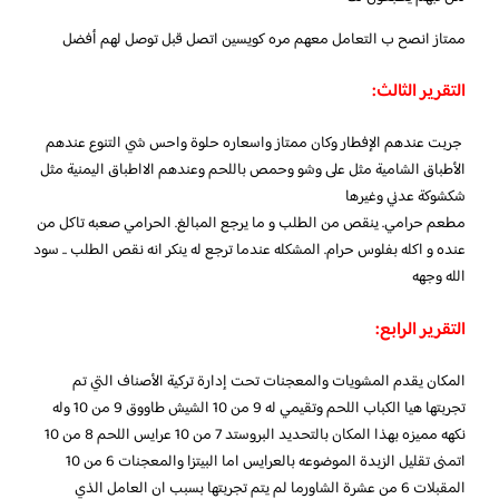
ممتاز انصح ب التعامل معهم مره كويسين اتصل قبل توصل لهم أفضل
التقرير الثالث:
جربت عندهم الإفطار وكان ممتاز واسعاره حلوة واحس شي التنوع عندهم
الأطباق الشامية مثل على وشو وحمص باللحم وعندهم الااطباق اليمنية مثل
شكشوكة عدني وغيرها
مطعم حرامي. ينقص من الطلب و ما يرجع المبالغ. الحرامي صعبه تاكل من
عنده و اكله بفلوس حرام. المشكله عندما ترجع له ينكر انه نقص الطلب .. سود
الله وجهه
التقرير الرابع:
المكان يقدم المشويات والمعجنات تحت إدارة تركية الأصناف التي تم
تجربتها هيا الكباب اللحم وتقيمي له 9 من 10 الشيش طاووق 9 من 10 وله
نكهه مميزه بهذا المكان بالتحديد البروستد 7 من 10 عرايس اللحم 8 من 10
اتمنى تقليل الزبدة الموضوعه بالعرايس اما البيتزا والمعجنات 6 من 10
المقبلات 6 من عشرة الشاورما لم يتم تجربتها بسبب ان العامل الذي