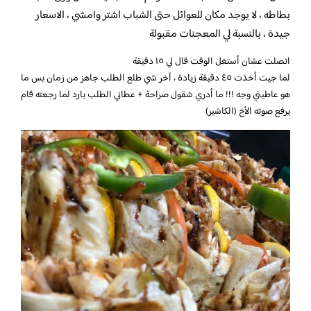
بطاطه ، لا يوجد مكان للعوائل حتى الشباب اشتر وامشي ، الاسعار
جيدة ، بالنسبة لي المعجنات مقبولة
اتصلت عشان أستغل الوقت قال لي ١٥ دقيقة
لما جيت أخذت ٤٥ دقيقة زيادة ، آخر شي طلع الطلب جاهز من زمان بس ما
هو عاطيني وجه !!! ما أدري شقول صراحة + عطاني الطلب بارد لما رجعته قام
يرفع صوته الأخ (الكاشير)