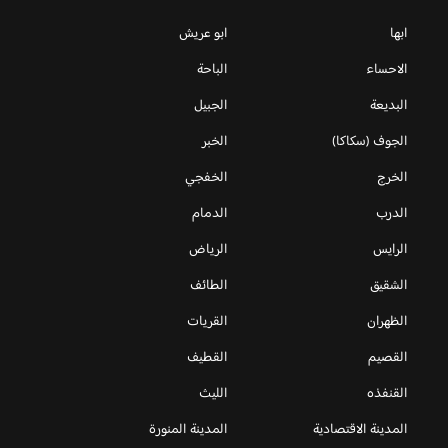
ابها
ابو عريش
الاحساء
الباحة
البديعة
الجبيل
الجوف (سكاكا)
الخبر
الخرج
الخفجي
الدرب
الدمام
الرايس
الرياض
الشقيق
الطائف
الظهران
القريات
القصيم
القطيف
القنفذه
الليث
المدينة الاقتصادية
المدينة المنورة