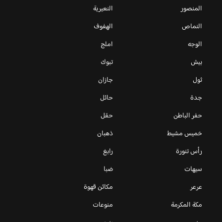
المنصور
النعيرية
النماص
الهفوف
الوجه
املج
بيش
تبوك
ثول
جازان
جدة
حائل
حفر الباطن
حقل
خميس مشيط
ذهبان
رأس تنورة
رابغ
سيهات
ضبا
عرعر
مكائن قهوة
مكة المكرمة
منوعات