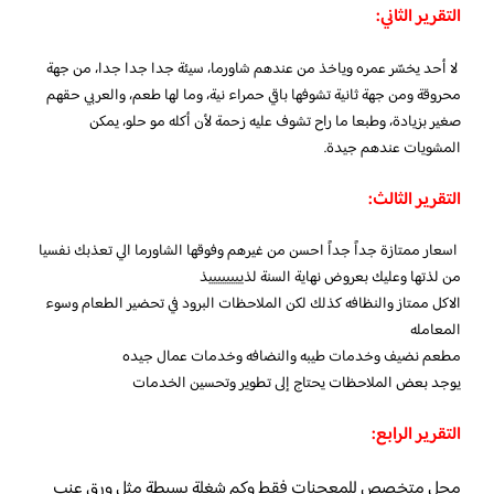
التقرير الثاني:
لا أحد يخسّر عمره وياخذ من عندهم شاورما، سيئة جدا جدا جدا، من جهة
محروقة ومن جهة ثانية تشوفها باقي حمراء نية، وما لها طعم، والعربي حقهم
صغير بزيادة، وطبعا ما راح تشوف عليه زحمة لأن أكله مو حلو، يمكن
المشويات عندهم جيدة.
التقرير الثالث:
اسعار ممتازة جداً جداً احسن من غيرهم وفوقها الشاورما الي تعذبك نفسيا
من لذتها وعليك بعروض نهاية السنة لذييييييييذ
الاكل ممتاز والنظافه كذلك لكن الملاحظات البرود في تحضير الطعام وسوء
المعامله
مطعم نضيف وخدمات طيبه والنضافه وخدمات عمال جيده
يوجد بعض الملاحظات يحتاج إلى تطوير وتحسين الخدمات
التقرير الرابع:
محل متخصص للمعجنات فقط وكم شغلة بسيطة مثل ورق عنب