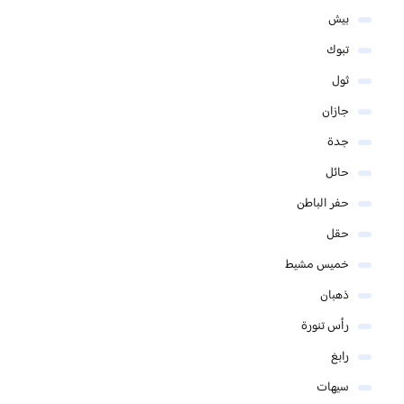
بيش
تبوك
ثول
جازان
جدة
حائل
حفر الباطن
حقل
خميس مشيط
ذهبان
رأس تنورة
رابغ
سيهات