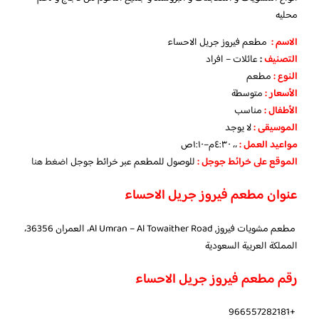
محليه
الاسم :
مطعم فيروز جريل الاحساء
التصنيف
:
عائلات – افراد
النوع :
مطعم
الأسعار
:
متوسطة
الأطفال
:
مناسب
الموسيقى :
لا يوجد
مواعيد العمل :
،، ٤:٣٠م–١:١٠ص
الموقع على خرائط جوجل
:
للوصول للمطعم عبر خرائط جوجل
اضغط هنا
عنوان مطعم فيروز جريل الاحساء
مطعم مشويات فيروز, Al Umran – Al Towaither Road، العمران 36356،
المملكة العربية السعودية
رقم مطعم فيروز جريل الاحساء
+966557282181