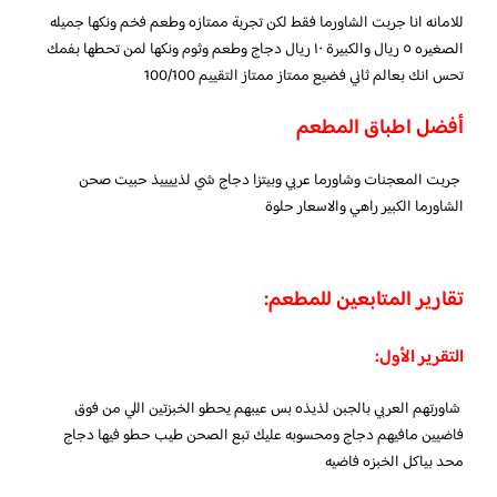
للامانه انا جربت الشاورما فقط لكن تجربة ممتازه وطعم فخم ونكها جميله
الصغيره ٥ ريال والكبيرة ١٠ ريال دجاج وطعم وثوم ونكها لمن تحطها بفمك
تحس انك بعالم ثاني فضيع ممتاز ممتاز التقييم 100/100
أفضل اطباق المطعم
جربت المعجنات وشاورما عربي وبيتزا دجاج شي لذييييذ حبيت صحن
الشاورما الكبير راهي والاسعار حلوة
تقارير المتابعين للمطعم:
التقرير الأول:
شاورتهم العربي بالجبن لذيذه بس عيبهم يحطو الخبزتين اللي من فوق
فاضيين مافيهم دجاج ومحسوبه عليك تبع الصحن طيب حطو فيها دجاج
محد بياكل الخبزه فاضيه