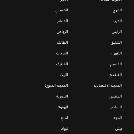
الخرج
الخفجي
الدرب
الدمام
الرايس
الرياض
الشقيق
الطائف
الظهران
القريات
القصيم
القطيف
القنفذه
الليث
المدينة الاقتصادية
المدينة المنورة
المنصور
النعيرية
النماص
الهفوف
الوجه
املج
بيش
تبوك