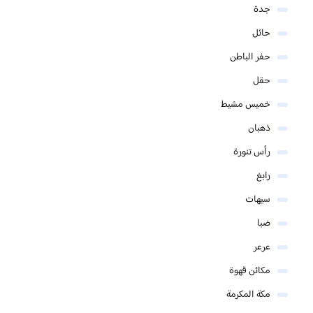
جدة
حائل
حفر الباطن
حقل
خميس مشيط
ذهبان
رأس تنورة
رابغ
سيهات
ضبا
عرعر
مكائن قهوة
مكة المكرمة