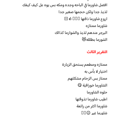
افضل شاورما في الباحه وجده ومكه بس يوه عل كيف كيفك
لذيذ جدا ولكن حجمها صغير جدا
اروع شاورما ذقتها 🤦🏻‍♂️👍🏻
شاورما ممتازه
البرجر عندهم لذيذ والشوارما كذالك
الشورما بطللله😻
التقرير الثالث
ممتازه ومطعم يستحق الزيارة
اختيار لا بأس به
ممتاز بس الزحام مشكلتهم
الشاورما خورافية 😋
حلوه الشاورما
اطيب شاورما تذوقتها
شاورما اكثر من رائعة
شاورما غير 😉👌🏻