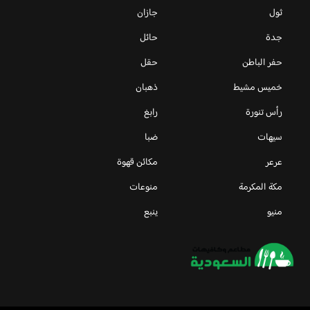
ثول
جازان
جدة
حائل
حفر الباطن
حقل
خميس مشيط
ذهبان
رأس تنورة
رابغ
سيهات
ضبا
عرعر
مكائن قهوة
مكة المكرمة
منوعات
منيو
ينبع