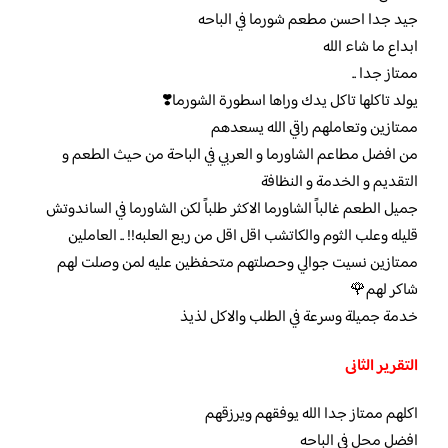
جيد جدا احسن مطعم شورما في الباحه
ابداع ما شاء الله
ممتاز جدا ..
يولد تاكلها تاكل يدك وراها اسطورة الشورما⁦❣️⁩
ممتازين وتعاملهم راقي الله يسعدهم
من افضل مطاعم الشاورما و العربي في الباحة من حيث الطعم و
التقديم و الخدمة و النظافة
جميل الطعم غالباً الشاورما الاكثر طلباً لكن الشاورما في الساندوتش
قليله وعلب الثوم والكاتشب اقل اقل من ربع العلبه!! .. العاملين
ممتازين نسيت جوالي وحصلتهم متحفظين عليه لمن وصلت لهم
شاكر لهم🌹
خدمة جميلة وسرعة في الطلب والاكل لذيذ
التقرير الثانى
اكلهم ممتاز جدا الله يوفقهم ويرزقهم
افضل محل في الباحه