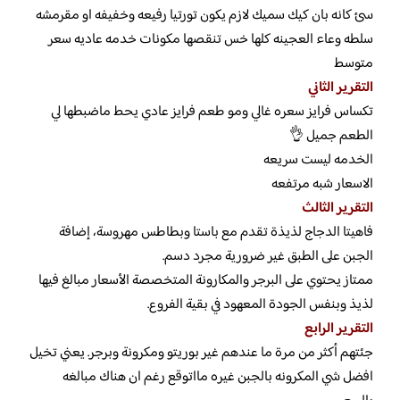
سئ كانه بان كيك سميك لازم يكون تورتيا رفيعه وخفيفه او مقرمشه
سلطه وعاء العجينه كلها خس تنقصها مكونات خدمه عاديه سعر
متوسط
التقرير الثاني
تكساس فرايز سعره غالي ومو طعم فرايز عادي يحط ماضبطها لي
الطعم جميل 👌
الخدمه ليست سريعه
الاسعار شبه مرتفعه
التقرير الثالث
فاهيتا الدجاج لذيذة تقدم مع باستا وبطاطس مهروسة، إضافة
الجبن على الطبق غير ضرورية مجرد دسم.
ممتاز يحتوي على البرجر والمكارونة المتخصصة الأسعار مبالغ فيها
لذيذ وبنفس الجودة المعهود في بقية الفروع.
التقرير الرابع
جئتهم أكثر من مرة ما عندهم غير بوريتو ومكرونة وبرجر. يعني تخيل
افضل شي المكرونه بالجبن غيره مااتوقع رغم ان هناك مبالغه