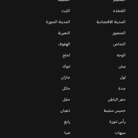
القصيم
القطيف
القنفذه
الليث
المدينة الاقتصادية
المدينة المنورة
المنصور
النعيرية
النماص
الهفوف
الوجه
املج
بيش
تبوك
ثول
جازان
جدة
حائل
حفر الباطن
حقل
خميس مشيط
ذهبان
رأس تنورة
رابغ
سيهات
ضبا