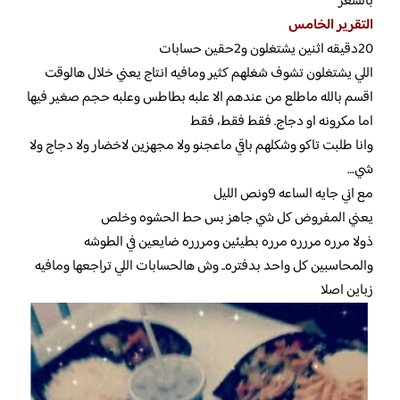
بالسعر
التقرير الخامس
20دقيقه اثنين يشتغلون و2حقين حسابات
اللي يشتغلون تشوف شغلهم كثير ومافيه انتاج يعني خلال هالوقت
اقسم بالله ماطلع من عندهم الا علبه بطاطس وعلبه حجم صغير فيها
اما مكرونه او دجاج. فقط فقط، فقط
وانا طلبت تاكو وشكلهم باقي ماعجنو ولا مجهزين لاخضار ولا دجاج ولا
شي…
مع اني جايه الساعه 9ونص الليل
يعني المفروض كل شي جاهز بس حط الحشوه وخلص
ذولا مرره مررره مرره بطيئين ومررره ضايعين في الطوشه
والمحاسبين كل واحد بدفتره.. وش هالحسابات اللي تراجعها ومافيه
زباين اصلا