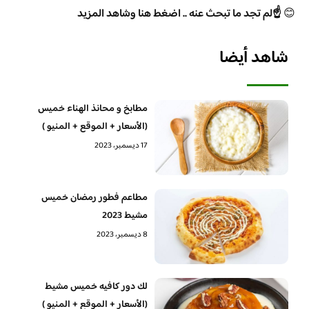
😊
☝️لم تجد ما تبحث عنه .. اضغط هنا وشاهد المزيد
شاهد أيضا
مطابخ و محانذ الهناء خميس
(الأسعار + الموقع + المنيو )
17 ديسمبر، 2023
مطاعم فطور رمضان خميس
مشيط 2023
8 ديسمبر، 2023
لك دور كافيه خميس مشيط
(الأسعار + الموقع + المنيو )