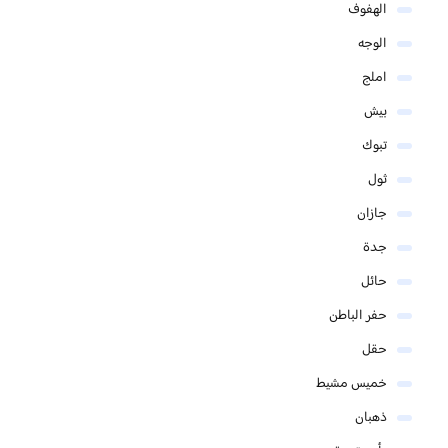
الهفوف
الوجه
املج
بيش
تبوك
ثول
جازان
جدة
حائل
حفر الباطن
حقل
خميس مشيط
ذهبان