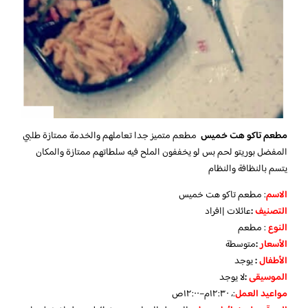
مطعم تاكو هت خميس
مطعم متميز جدا تعاملهم والخدمة ممتازة طلبي
المفضل بوريتو لحم بس لو يخففون الملح فيه سلطاتهم ممتازة والمكان
يتسم بالنظافة والنظام
الاسم
: مطعم تاكو هت خميس
التصنيف
:
عائلات |افراد
النوع
: مطعم
الأسعار
:
متوسطة
الأطفال
:
يوجد
الموسيقى
:
لا
يوجد
مواعيد العمل
:، ١٢:٣٠م–١٢:٠٠ص