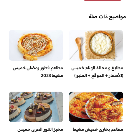
مواضيع ذات صلة
مطابخ و محانذ الهناء خميس
مطاعم فطور رمضان خميس
(الأسعار + الموقع + المنيو )
مشيط 2023
مطاعم بخاري خميش مشيط
مخبز التنور العربي خميس