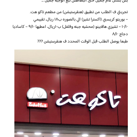
بس بشكل عام جميل حتى البطاطس تبع الوجبه جميل …
تجربتي ف الطلب من تطبيق (هنقرستيشن) من مطعم تاكو هت.
– بوريتو كريسبي (اكسترا تشيز) الي بالصوره ب١٨ ريال، تقييمي
١٠/١٠ – تشيزي هالابينو (محشيه جبنه وفلفل) ب١٠ريال، اعطيها ٩/١٠ – كاساديا
دجاج ٨/١٠
طبعا يوصل الطلب قبل الوقت المحدد ف هنقرستيشن ???