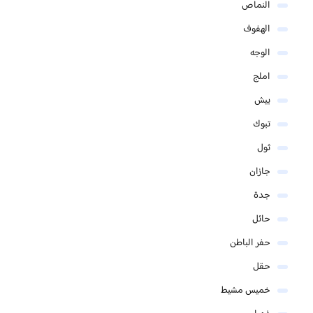
النماص
الهفوف
الوجه
املج
بيش
تبوك
ثول
جازان
جدة
حائل
حفر الباطن
حقل
خميس مشيط