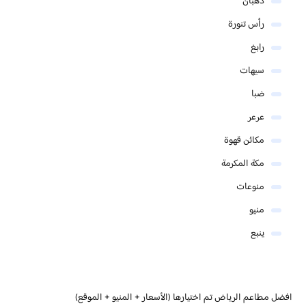
ذهبان
رأس تنورة
رابغ
سيهات
ضبا
عرعر
مكائن قهوة
مكة المكرمة
منوعات
منيو
ينبع
افضل مطاعم الرياض تم اختيارها (الأسعار + المنيو + الموقع)