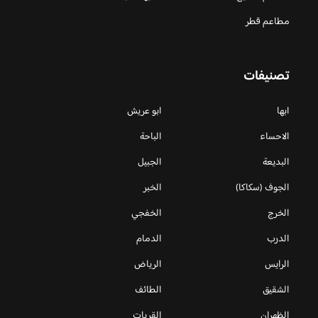
مطاعم قطر
تصنيفات
ابها
ابو عريش
الاحساء
الباحة
البديعة
الجبيل
الجوف (سكاكا)
الخبر
الخرج
الخفجي
الدرب
الدمام
الرايس
الرياض
الشقيق
الطائف
الظهران
القريات