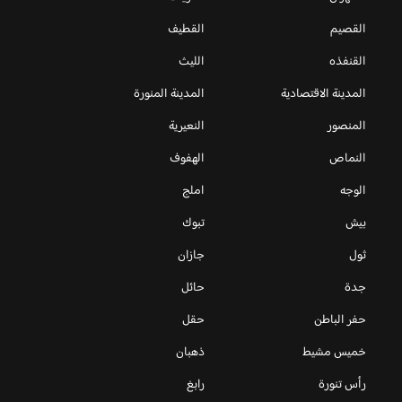
القصيم
القطيف
القنفذه
الليث
المدينة الاقتصادية
المدينة المنورة
المنصور
النعيرية
النماص
الهفوف
الوجه
املج
بيش
تبوك
ثول
جازان
جدة
حائل
حفر الباطن
حقل
خميس مشيط
ذهبان
رأس تنورة
رابغ