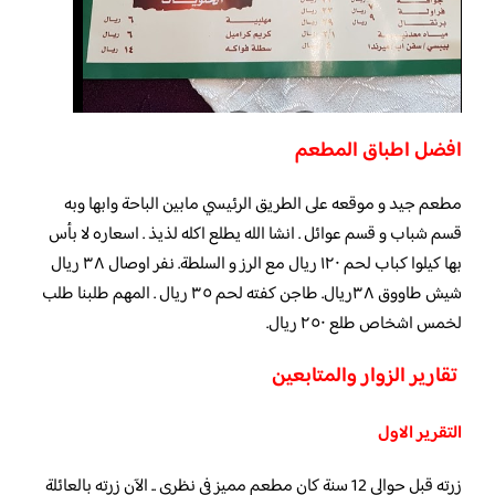
افضل اطباق المطعم
مطعم جيد و موقعه على الطريق الرئيسي مابين الباحة وابها وبه
قسم شباب و قسم عوائل . انشا الله يطلع اكله لذيذ . اسعاره لا بأس
بها كيلوا كباب لحم ١٢٠ ريال مع الرز و السلطة. نفر اوصال ٣٨ ريال
شيش طاووق ٣٨ريال. طاجن كفته لحم ٣٥ ريال . المهم طلبنا طلب
لخمس اشخاص طلع ٢٥٠ ريال.
تقارير الزوار والمتابعين
التقرير الاول
زرته قبل حوالي 12 سنة كان مطعم مميز في نظري .. الآن زرته بالعائلة