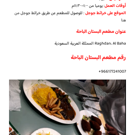
أوقات العمل
: يوميا من ١:٠٠–١١:٣٠م
الموقع
على خرائط جوجل
: للوصول للمطعم عن طريق خرائط جوجل
من
هنا
عنوان مطعم البستان الباحة
Raghdan، Al Baha المملكة العربية السعودية
رقم مطعم البستان الباحة
966177241007+