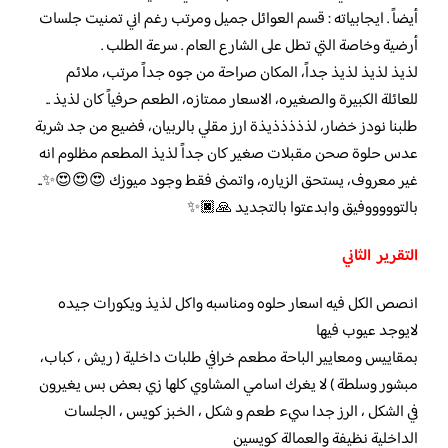
أيضاً . ايجابياته : قسم العوائل جميل ومرتب رغم اني تمنيت جلسات
أرضية وخاصة التي تطل على الشارع العام . سرعة الطلب .
لذيذ لذيذ لذيذ جداً، المكان صراحة من جوه جداً مرتب، ملائم
للعائلة الكبيرة والصغيره، الاسعار ممتازه، الطعم حرفياً كان لذيذ ..
طلبنا نودز خضار، لذذذذذيذة ارز مقلي بالربيان، فضيع من جد شربة
عدس حلوة صحن مقبلات صغير كان جداً لذيذ المطعم مظلوم انه
غير معروف، يستحق الزياره، واتمنى فقط وجود ميوزك 😍😍😍✨..
بالتوووووفيق وابدعتوا بالتجديد 🙏🏿✨
التقرير
الثاني
انصص الكل فيه اسعار حلوه ومناسبه واكل لذيذ ويكورات جيده
لايوجد عيوب فيها
بمقاييس ومعايير الباحة مطعم خرافي طلبات داخلية ( ريش ، كباب،
مبشور وسلطة ) لا يغرك اسامي المشاوي كلها زي بعض بس يغيرون
في الشكل ، الرز جدا سيء طعم و شكل ، الخبز كويس ، الجلسات
الداخلية نظيفة والعمالة كويسين