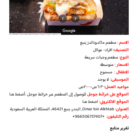
الاسم
: مطعم ماكدونالدز ينبع
التصنيف
:
افراد- عوائل
النوع
: مطعم وجبات سريعة
الاسعار
: متوسطة
الاطفال
: مسموح
الموسيقى
:
لا يوجد
مواعيد العمل
:
٦:٣٠ص–٢:٠٠ص
الموقع على خرائط جوجل
للوصول إلى المطعم عبر خرائط جوجل :
أضغط هنا
الموقع الالكتروني
:
اضغط هنا
العنوان:
Omar bin Alkhtab, البندر، ينبع 46421، المملكة العربية السعودية
رقم التليفون:
‏
+966506737407+
تقرير متابع