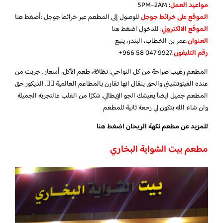
مواعيد العمل
:
5PM–2AM
الموقع على خرائط جوجل
للوصول إلى المطعم عبر خرائط جوجل :
أضغط هنا
الموقع الالكتروني
: للدخول
اضغط هنا
العنوان
:عمر بن الخطاب، البندر، ينبع
رقم التليفون
:‏‪+966 58 047 9927‬‏
المطعم رهيب صراحة من كل النواحي: نظافة، طعم الأكل، أسعار . جربت من
عنده الفيتوتشيني والحق ينقال انها تقارن بالمطاعم العالمية 👍🏻. الديكور حق
المطعم جميل ايضآ يعيشك الجو الإيطالي. شكرًا من القلب عالتجربة الجميلة
وان شاء الله بتكون لي رحعة ثانية للمطعم
للمزيد عن مطعم نكهة الريحان
اضغط هنا
مطعم بيت الشواية البخاري