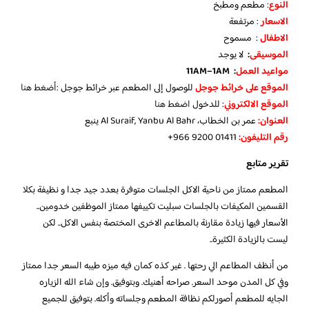
النوع
: مطعم ومطبخ
الاسعار
: مرتفعة
الاطفال
: مسموح
الموسيقى
:
لا يوجد
مواعيد العمل
: 11AM–1AM
الموقع على خرائط جوجل
للوصول إلى المطعم عبر خرائط جوجل :
أضغط هنا
الموقع الالكتروني
: للدخول
اضغط هنا
العنوان:
عمر بن الخطاب، Al Suraif, Yanbu Al Bahr ينبع
رقم التليفون:
‏‪+966 9200 01411‬‏
تقرير متابع
المطعم ممتاز من ناحية الاكل الجلسات متوفرة بعدد جيد جدا و نظيفة بكلا
القسمين المكيفات بالجلسات سبليت تكييفها ممتاز الموظفين خدومين..
الأسعار فيها زيادة مقارنة بالمطاعم الاخرى المختصة بنفس الاكل.. لكن
ليست بالزيادة الكثيرة..
من أنظف المطاعم الي رحتها . غير كذه كمان فيه ميزه طيبه السعر جدا ممتاز
وفي كل المدن موحد السعر. صراحه أهنيك. وبتوفيق. وإن شاء الله الزياره
الجايه للمطعم أصورلكم نظافة المطعم وجلساته وأكله. بتوفيق للجميع