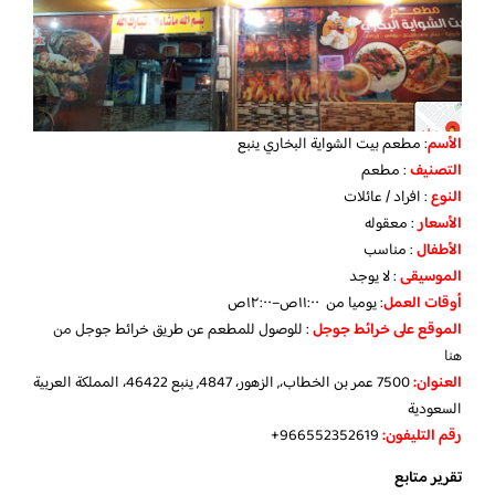
الأسم
: مطعم بيت الشواية البخاري ينبع
التصنيف
: مطعم
النوع
: افراد / عائلات
الأسعار
: معقوله
الأطفال
: مناسب
الموسيقى
: لا يوجد
أوقات العمل
: يوميا من ١١:٠٠ص–١٢:٠٠ص
الموقع
على خرائط جوجل
: للوصول للمطعم عن طريق خرائط جوجل
من
هنا
العنوان:
7500 عمر بن الخطاب،, الزهور، 4847, ينبع 46422، المملكة العربية
السعودية
رقم التليفون:
966552352619+
تقرير متابع