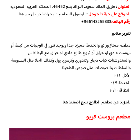
العنوان
:
طريق الملك سعود، النواة، ينبع 46452، المملكة العربية السعودية
الموقع على خرائط جوجل
:
للوصول للمطعم عبر خرائط جوجل
من هنا
رقم الهاتف:
966143255333+
تقرير متابع
مطعم ممتاز ورائع والخدمة مميزة جدا ويوجد تنوع في الوجبات من كبسة أو
بروست عادي او حراق أو فروج طازج عادي او حراق مع البطاطس
والسندوشتات كباب دجاج وتندوري وكرسبي رول وكذلك الحلا مثل البسبوسة
والسلطات والصوصات مثل صوص الطحينة
الأكل ١٠ / ١٠
الخدمة ٩ / ١٠
النظافة ١٠ / ١٠
للمزيد عن مطعم الطازج ينبع
اضغط هنا
مطعم بروست فريو