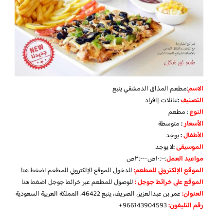
الاسم
:مطعم المذاق الدمشقي ينبع
التصنيف
:
عائلات |افراد
النوع
: مطعم
الأسعار
:
متوسطة
الأطفال
:
يوجد
الموسيقى
:
لا
يوجد
مواعيد العمل
:
١٠:٠٠ص–٢:٠٠ص
الموقع الإلكتروني للمطعم:
للدخول للموقع الإلكتروني للمطعم
اضغط هنا
الموقع على خرائط جوجل :
للوصول للمطعم عبر خرائط جوجل
اضغط هنا
العنوان:
عمر بن عبدالعزيز، الصريف، ينبع 46422، المملكة العربية السعودية
رقم التليفون:
966143904593+