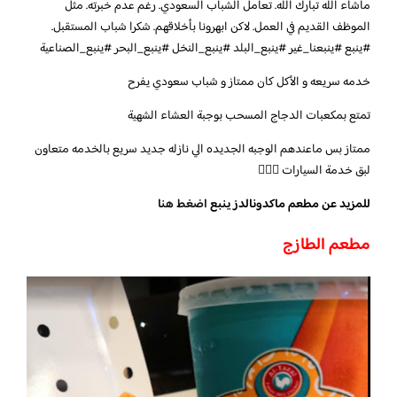
ماشاء الله تبارك الله. تعامل الشباب السعودي. رغم عدم خبرته. مثل
الموظف القديم في العمل. لاكن ابهرونا بأخلاقهم. شكرا شباب المستقبل.
#ينبع #ينبعنا_غير #ينبع_البلد #ينبع_النخل #ينبع_البحر #ينبع_الصناعية
خدمه سريعه و الأكل كان ممتاز و شباب سعودي يفرح
تمتع بمكعبات الدجاج المسحب بوجبة العشاء الشهية
ممتاز بس ماعندهم الوجبه الجديده الي نازله جديد سريع بالخدمه متعاون
لبق خدمة السيارات 👍🏼💙
للمزيد عن مطعم ماكدونالدز ينبع
اضغط هنا
مطعم الطازج