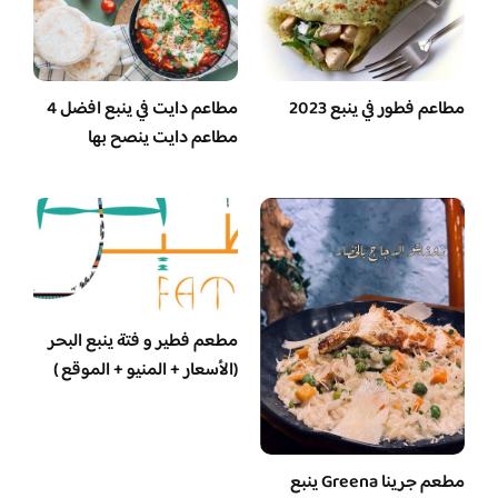
مطاعم فطور في ينبع 2023
مطاعم دايت في ينبع افضل 4
مطاعم دايت ينصح بها
مطعم فطير و فتة ينبع البحر
(الأسعار + المنيو + الموقع )
مطعم جرينا Greena ينبع