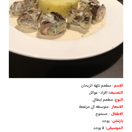
الاسم
: مطعم نكهة الريحان
التصنيف
:
افراد- عوائل
النوع
: مطعم ايطالي
الاسعار
: متوسطه الي مرتفعة
الاطفال
: مسموح
بارتشن
: يوجد
الموسيقى
:
لا يوجد