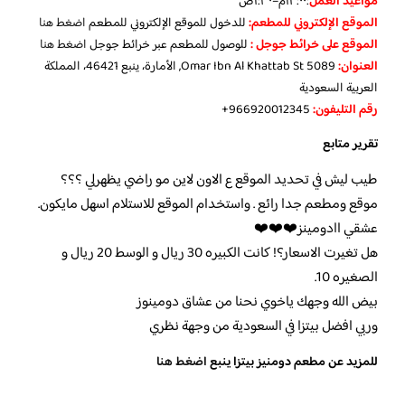
مواعيد العمل
:
١٢:٠٠م–١:٣٠ص
الموقع الإلكتروني للمطعم:
للدخول للموقع الإلكتروني للمطعم
اضغط هنا
الموقع على خرائط جوجل :
للوصول للمطعم عبر خرائط جوجل
اضغط هنا
العنوان:
5089 Omar Ibn Al Khattab St, الأمارة، ينبع 46421، المملكة
العربية السعودية
رقم التليفون:
966920012345+
تقرير متابع
طيب ليش في تحديد الموقع ع الاون لاين مو راضي يظهرلي ؟؟؟
موقع ومطعم جدا رائع . واستخدام الموقع للاستلام اسهل مايكون.
عشقي اادومينز❤️❤️❤️
هل تغيرت الاسعار؟! كانت الكبيره 30 ريال و الوسط 20 ريال و
الصغيره 10.
بيض الله وجهك ياخوي نحنا من عشاق دومينوز
وربي افضل بيتزا في السعودية من وجهة نظري
للمزيد عن مطعم دومنيز بيتزا ينبع
اضغط هنا