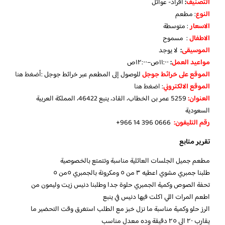
التصنيف
:
افراد- عوائل
النوع
: مطعم
الاسعار
: متوسطة
الاطفال
: مسموح
الموسيقى
:
لا يوجد
مواعيد العمل
:
١١:٠٠ص–١٢:٠٠ص
الموقع على خرائط جوجل
للوصول إلى المطعم عبر خرائط جوجل :
أضغط هنا
الموقع الالكتروني
:
اضغط هنا
العنوان:
5259 عمر بن الخطاب، القاد، ينبع 46422، المملكة العربية
السعودية
رقم التليفون:
‏
+966 14 396 0666
تقرير متابع
مطعم جميل الجلسات العائلية مناسبة وتتمتع بالخصوصية
طلبنا جمبري مشوي اعطيه ٣ من ٥ ومكرونة بالجمبري ٥من ٥
تحفة الصوص وكمية الجمبري حلوة جدا وطلبنا دنيس زيت وليمون من
اطعم المرات اللي اكلت فيها دنيس في ينبع
الرز حلو وكمية مناسبة ما نزل خبز مع الطلب استغرق وقت التحضير ما
يقارب ٢٠ الي ٢٥ دقيقة وده معدل مناسب