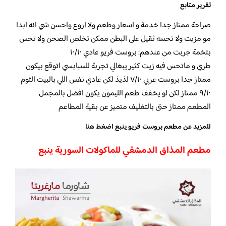
تقرير متابع
صراحة ممتاز جدا خدمة و اسعار وطعم ولا اروع واحسن شي انه ابدا
مو مزيت ولا تحسه ثقيل على البطن ممكن تخلص الصحن ولا تحس
بتخمة جربت من عندهم: بروست فريو عادي ١٠/١٠
طري و ماتحس فيه زيت كثير يبغالي تجربة للسبايسي اتوقع بيكون
ممتاز جدا بروست عربي ٧/١٠ لذيذ لكن عادي نفس اللي بالبيت الثوم
٩/١٠ ممتاز لكن لو يخفف طعم الليمون يكون افضل بالمجمل
المطعم ممتاز حتى بالتغليف متميز عن بقية المطاعم
للمزيد عن مطعم بروست فريو ينبع
اضغط هنا
مطعم المذاق الدمشقي للماكولات السورية ينبع