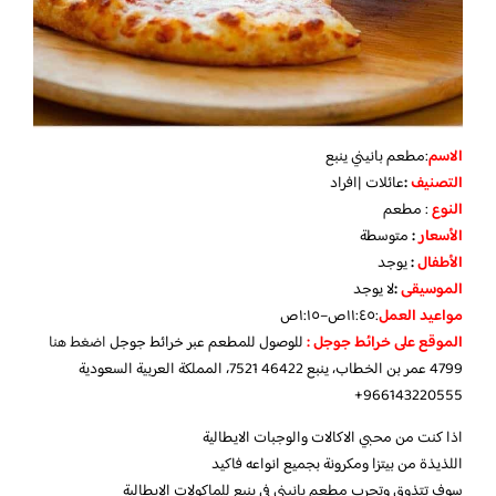
الاسم
:مطعم بانيني ينبع
التصنيف
:
عائلات |افراد
النوع
: مطعم
الأسعار
:
متوسطة
الأطفال
:
يوجد
الموسيقى
:
لا
يوجد
مواعيد العمل
:
١١:٤٥ص–١:١٥ص
الموقع على خرائط جوجل :
للوصول للمطعم عبر خرائط جوجل
اضغط هنا
4799 عمر بن الخطاب، ينبع 46422 7521، المملكة العربية السعودية
966143220555+
اذا كنت من محبي الاكالات والوجبات الايطالية
اللذيذة من بيتزا ومكرونة بجميع انواعه فاكيد
سوف تتذوق وتجرب مطعم بانيني في ينبع للماكولات الايطالية