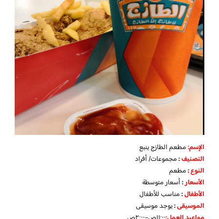
الإسم
:
مطعم الطازج ينبع
التصنيف
:
مجموعات/ أفراد
النوع
:
مطعم
الأسعار
:
أسعار متوسطة
الأطفال
:
مناسب للأطفال
الموسيقى
:
يوجد موسيقى
مواعيد العمل
:
١١:٠٠ص–٢:٠٠ص