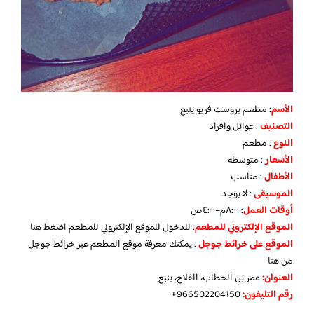
الأسم
: مطعم بروست فريو ينبع
التصنيف
: عوائل وافراد
النوع
: مطعم
الأسعار
: متوسطه
الأطفال
: مناسب
الموسيقى
: لا يوجد
أوقات العمل
: ٨:٠٠م–٤:٠٠ص
الموقع الإلكتروني للمطعم
: للدخول للموقع الإلكتروني للمطعم
اضغط هنا
الموقع على خرائط جوجل
: يمكنك معرفة موقع المطعم عبر خرائط جوجل
من هنا
العنوان:
عمر بن الخطاب، الفلاح، ينبع
رقم التليفون:
966502204150+