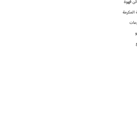
ئن قهوة
 المكرمة
عات
و