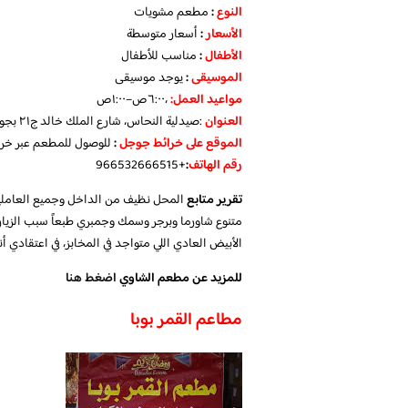
النوع
:
مطعم مشويات
الأسعار
:
أسعار متوسطة
الأطفال
:
مناسب للأطفال
الموسيقى
:
يوجد موسيقى
مواعيد العمل
:
،٦:٠٠ص–١:٠٠ص
العنوان
:صيدلية النحاس، شارع الملك خالد ج٢١ بجوار، ينبع 46429، المملكة العربية السعودية
الموقع على خرائط جوجل
:
للوصول للمطعم عبر خر
رقم الهاتف
:
+966532666515
تقرير متابع
المحل نظيف من الداخل وجميع العاملين 
متنوع شاورما وبرجر وسمك وجمبري طبعاً سبب الزيارة ل
الأبيض العادي اللي متواجد في المخابز، في اعتقادي أن
للمزيد عن مطعم الشاوي
اضغط هنا
مطاعم القمر بوبا