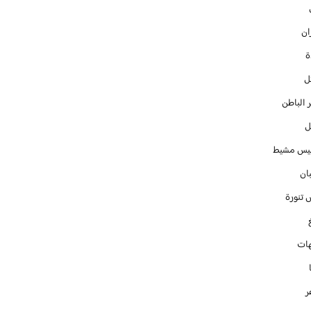
ان
ل
 الباطن
ل
س مشيط
ان
 تنورة
ات
ر