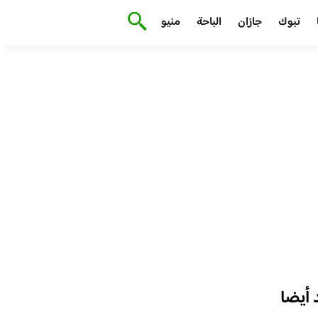
تبوك
جازان
الباحة
منيو
أيضا