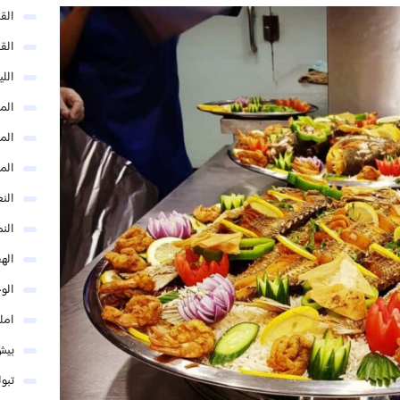
الق
الق
الل
المد
المد
الم
النع
الن
اله
الو
امل
بيش
تبو