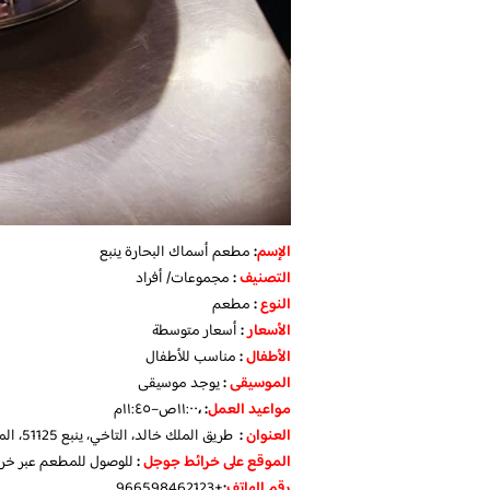
الإسم
:
مطعم أسماك البحارة ينبع
التصنيف
:
مجموعات/ أفراد
النوع
:
مطعم
الأسعار
:
أسعار متوسطة
الأطفال
:
مناسب للأطفال
الموسيقى
:
يوجد موسيقى
مواعيد العمل
: ،
١١:٠٠ص–١١:٤٥م
العنوان
:
طريق الملك خالد، التاخي، ينبع 51125، المملكة العربية السعودية
الموقع على خرائط جوجل
:
للوصول للمطعم عبر خر
رقم الهاتف
:
+966598462123