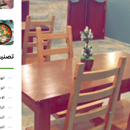
تصني
ابها
ابو
الا
البا
البد
الج