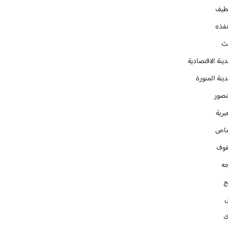
طيف
نفذه
يث
ينة الاقتصادية
ينة المنورة
نصور
يرية
ماص
فوف
جه
ج
ك