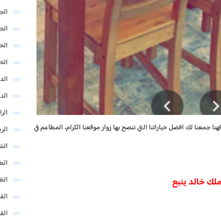
الج
الخب
الخ
الخ
الد
الد
الر
هنا جمعنا لك افضل خياراتنا التي ننصح بها زوار موقعنا الكرام، المطاعم في
الر
الش
الط
الظ
لك خالد ينبع
الق
الق