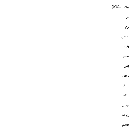
وف (سكاكا)
ر
رج
فجي
رب
مام
ايس
ياض
قيق
ائف
هران
ريات
صيم