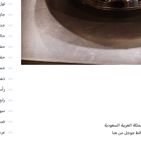
ثول
جاز
جدة
حائ
حفر
حق
خمي
ذهب
رأس
رابغ
سيه
ضبا
عرع
ائط جوجل
من هنا