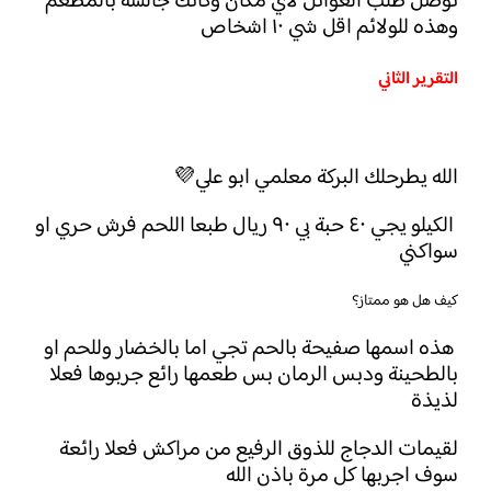
نوصل طلب العوائل لاي مكان وكانك جالسة بالمطعم
وهذه للولائم اقل شي ١٠ اشخاص
التقرير الثاني
الله يطرحلك البركة معلمي ابو علي💜
الكيلو يجي ٤٠ حبة بي ٩٠ ريال طبعا اللحم فرش حري او
سواكني
هذه اسمها صفيحة بالحم تجي اما بالخضار وللحم او
بالطحينة ودبس الرمان بس طعمها رائع جربوها فعلا
لذيذة
لقيمات الدجاج للذوق الرفيع من مراكش فعلا رائعة
سوف اجربها كل مرة باذن الله