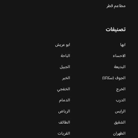
مطاعم قطر
تصنيفات
ابها
ابو عريش
الاحساء
الباحة
البديعة
الجبيل
الجوف (سكاكا)
الخبر
الخرج
الخفجي
الدرب
الدمام
الرايس
الرياض
الشقيق
الطائف
الظهران
القريات