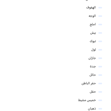
الهفوف
الوجه
املج
بيش
تبوك
ثول
جازان
جدة
حائل
حفر الباطن
حقل
خميس مشيط
ذهبان