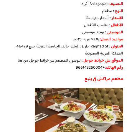
التصنيف
:
مجموعات/ أفراد
النوع
:
مطعم
الأسعار
:
أسعار متوسطة
الأطفال
:
مناسب للأطفال
الموسيقى
:
يوجد موسيقى
مواعيد العمل
:
،٥:٤٥ص–٢:٠٠ص
العنوان
:
Raghad St، طريق الملك خالد، الجامعة العربية، ينبع 46429،
المملكة العربية السعودية
الموقع على خرائط جوجل
:
للوصول للمطعم عبر خرائط جوجل
من هنا
رقم الهاتف:
+966143250004
مطعم مراكش في ينبع