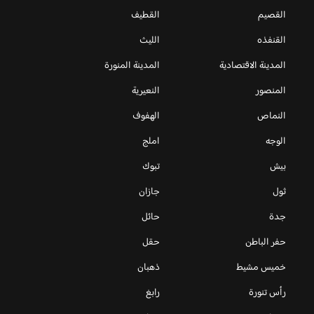
القصيم
القطيف
القنفذه
الليث
المدينة الاقتصادية
المدينة المنورة
المنصور
النعيرية
النماص
الهفوف
الوجه
املج
بيش
تبوك
ثول
جازان
جدة
حائل
حفر الباطن
حقل
خميس مشيط
ذهبان
رأس تنورة
رابغ