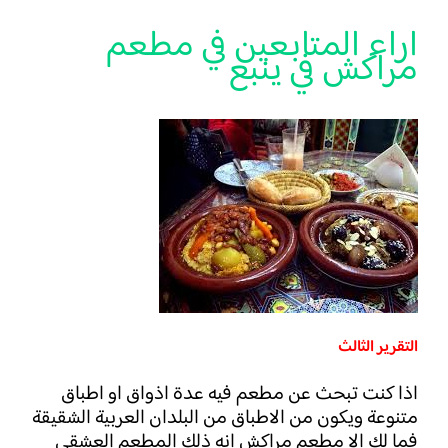
اراء المتابعين في مطعم
مراكش في ينبع
التقرير الثالث
اذا كنت تبحث عن مطعم فيه عدة اذواق او اطباق
متنوعة ويكون من الاطباق من البلدان العربية الشقيقة
فما لك الا مطعم مراكش انه ذلك المطعم العشقي