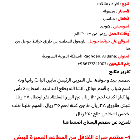
النوع
: افراد / عائلات
الأسعار
: معقوله
الأطفال
: مناسب
الموسيقى
: لايوجد
أوقات العمل
: يوميا من ١:٠٠–١١:٣٠م
الموقع
على خرائط جوجل
: للوصول للمطعم عن طريق خرائط جوجل
من
هنا
العنوان
:Raghdan، Al Baha المملكة العربية السعودية
رقم التليفون :
966177241007+
تقرير متابع
مطعم جيد و موقعه على الطريق الرئيسي مابين الباحة وابها وبه
قسم شباب و قسم عوائل . انشا الله يطلع اكله لذيذ . اسعاره لا بأس
بها كيلوا كباب لحم ١٢٠ ريال مع الرز و السلطة. نفر اوصال ٣٨ ريال
شيش طاووق ٣٨ريال. طاجن كفته لحم ٣٥ ريال . المهم طلبنا طلب
لخمس اشخاص طلع ٢٥٠ ريال.
للمزيد عن مطعم البستان
اضغط هنا
4- مطعم خبراء الفلافل من المطاعم المميزة للبيض