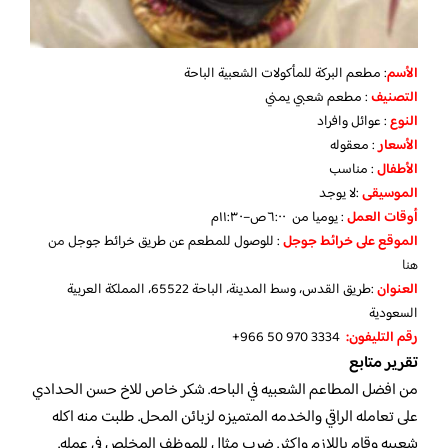
الأسم
: مطعم البركة للمأكولات الشعبية الباحة
التصنيف
: مطعم شعبي يمني
النوع
: عوائل وافراد
الأسعار
: معقوله
الأطفال
: مناسب
الموسيقى
:لا يوجد
أوقات العمل
: يوميا من ٦:٠٠ص–١١:٣٠م
الموقع على خرائط جوجل
: للوصول للمطعم عن طريق خرائط جوجل
من
هنا
العنوان
:طريق القدس، وسط المدينة، الباحة 65522، المملكة العربية
السعودية
رقم التليفون:
+966 50 970 3334
تقرير متابع
من افضل المطاعم الشعبيه في الباحه. شكر خاص للاخ حسن الحدادي
على تعامله الراقي والخدمه المتميزه لزبائن المحل. طلبت منه اكله
شعبيه وقام باللازم واكثر. ضرب مثال للموظف المخلص في عمله.