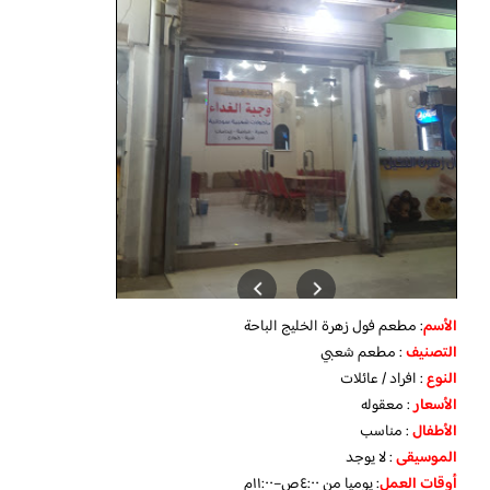
الأسم
: مطعم فول زهرة الخليج الباحة
التصنيف
: مطعم شعبي
النوع
: افراد / عائلات
الأسعار
: معقوله
الأطفال
: مناسب
الموسيقى
: لا يوجد
أوقات العمل
: يوميا من ٤:٠٠ص–١١:٠٠م