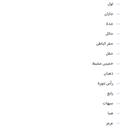
ثول
جازان
جدة
حائل
حفر الباطن
حقل
خميس مشيط
ذهبان
رأس تنورة
رابغ
سيهات
ضبا
عرعر