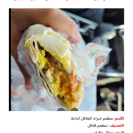
الأسم
: مطعم خبراء الفلافل الباحة
التصنيف
: مطعم فلافل
النوع
: عوائل وافراد