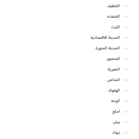
القطيف
القنفذه
الليث
المدينة الاقتصادية
المدينة المنورة
المنصور
النعيرية
النماص
الهفوف
الوجه
املج
بيش
تبوك