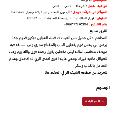
مواعيد العمل
: الأربعاء، ٩:٠٠ص–١٢:٠٠ص
الموقع على خرائط جوجل
: للوصول للمطعم عبر خرائط جوجل
اضغط هنا
العنوان
:طريق الملك عبدالعزيز، وسط المدينة، الباحة 65522
رقم التليفون:
966177270304+
تقرير متابع
المطعم الاكل جميل بس العيب ف قسم العوايل ديكور قديم جدا
برضو اللي يخش لازم يقفلون الباب بالمفتاح مدري وش السالفه فيه
موظف محاسب سالته ليش مقفلين يقول زحمه فوق والله يوم رحت
للعوائل مافيه غير انا ومعي عايله اخرى اتمنى الرقي ف الاخلاق وعدم
التعامل بالكذب وشكرا
للمزيد عن مطعم الشيف الراقي
اضغط هنا
الوسوم
مطاعم الباحة