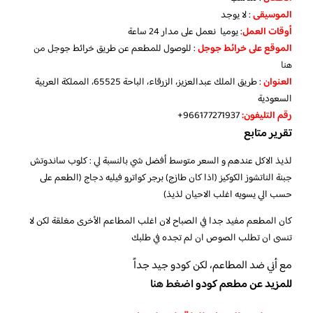
الموسيقى
: لا يوجد
أوقات العمل
: يوميا نعمل على مدار 24 ساعة
الموقع
على خرائط جوجل
: للوصول للمطعم عن طريق خرائط جوجل
من
هنا
العنوان
: طريق الملك عبدالعزيز، الزرقاء، الباحة 65525، المملكة العربية
السعودية
رقم التليفون:
966177271937+
تقرير متابع
لذيذ الاكل عندهم و السعر متوسط أفضل شي بالنسبة لي : كلوب ساندوتش
جبنة الناتشوز الكوكيز (اذا كان طازج) برجر كواترو فيليه دجاج (الطعم على
حسب الي يسويه اغلب الاحيان لذيذ)
كان المطعم مفيد جدا في الصباح لان اغلب المطاعم الأخرى مغلقة لكن لا
تنسى ان تطلب الصوص ان لم تجده في طلبك
مع أني ضد المطاعم، لكن كودو جيد جداً
للمزيد عن مطعم كودو
اضغط هنا