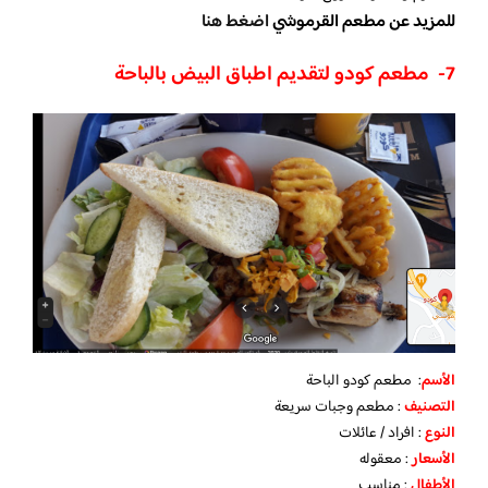
للمزيد عن مطعم القرموشي
اضغط هنا
7- مطعم كودو لتقديم اطباق البيض بالباحة
الأسم
: مطعم كودو الباحة
التصنيف
: مطعم وجبات سريعة
النوع
: افراد / عائلات
الأسعار
: معقوله
الأطفال
: مناسب