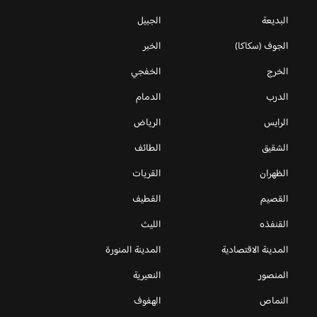
البديعة
الجبيل
الجوف (سكاكا)
الخبر
الخرج
الخفجي
الدرب
الدمام
الرايس
الرياض
الشقيق
الطائف
الظهران
القريات
القصيم
القطيف
القنفذه
الليث
المدينة الاقتصادية
المدينة المنورة
المنصور
النعيرية
النماص
الهفوف