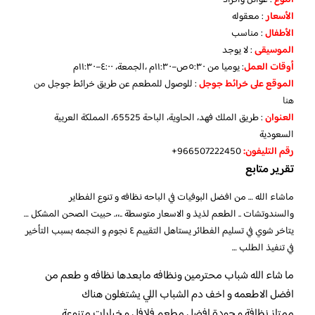
الأسعار
: معقوله
الأطفال
: مناسب
الموسيقى
: لا يوجد
أوقات العمل
: يوميا من ٥:٣٠ص–١١:٣٠م ،الجمعة، ٤:٠٠–١١:٣٠م
الموقع
على خرائط جوجل
: للوصول للمطعم عن طريق خرائط جوجل
من
هنا
العنوان
: طريق الملك فهد، الحاوية، الباحة 65525، المملكة العربية
السعودية
رقم التليفون:
966507222450+
تقرير متابع
ماشاء الله … من افضل البوفيات في الباحه نظافه و تنوع الفطاير
والسندوتشات .. الطعم لذيذ و الاسعار متوسطة ..،،. حبيت الصحن المشكل …
يتاخر شوي في تسليم الفطائر يستاهل التقييم ٤ نجوم و النجمه بسبب التأخير
في تنفيذ الطلب …
ما شاء الله شباب محترمين ونظافه مابعدها نظافه و طعم من
افضل الاطعمه و اخف دم الشباب اللي يشتغلون هناك
ممتاز نظافة و جودة افضل مطعم فلافل و خيارات متنوعة.