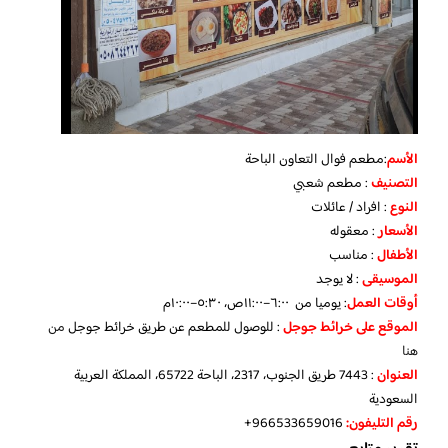
الأسم
:مطعم فوال التعاون الباحة
التصنيف
: مطعم شعبي
النوع
: افراد / عائلات
الأسعار
: معقوله
الأطفال
: مناسب
الموسيقى
: لا يوجد
أوقات العمل
: يوميا من ٦:٠٠–١١:٠٠ص، ٥:٣٠–١٠:٠٠م
الموقع
على خرائط جوجل
: للوصول للمطعم عن طريق خرائط جوجل
من
هنا
العنوان
: 7443 طريق الجنوب، 2317، الباحة 65722، المملكة العربية
السعودية
رقم التليفون:
966533659016+