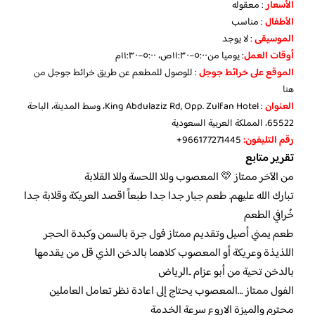
الأسعار
: معقوله
الأطفال
: مناسب
الموسيقى
: لا يوجد
أوقات العمل
: يوميا من٥:٠٠–١١:٣٠ص، ٥:٠٠–١١:٣٠م
الموقع
على خرائط جوجل
: للوصول للمطعم عن طريق خرائط جوجل
من
هنا
العنوان
: King Abdulaziz Rd, Opp. Zulfan Hotel، وسط المدينة، الباحة
65522، المملكة العربية السعودية
رقم التليفون:
966177271445+
تقرير متابع
من الآخر ممتاز 💛 المعصوب وللا اللحسة وللا القلابة
تبارك الله عليهم. طعم جبار جدا جدا طبعاً اقصد العريكة وقلابة جدا
خُرافي الطعم
طعم يمني أصيل وتقديم ممتاز فول جرة بالسمن وكبدة الحجر
اللذيذة وعريكة أو المعصوب كلاهما بالدخن الذي قل من يقدمها
بالدخن تحية من أبو عزام ..الرياض
الفول ممتاز …المعصوب يحتاج إلى اعادة نظر تعامل العاملين
محترم والميزة الاروع سرعة الخدمة