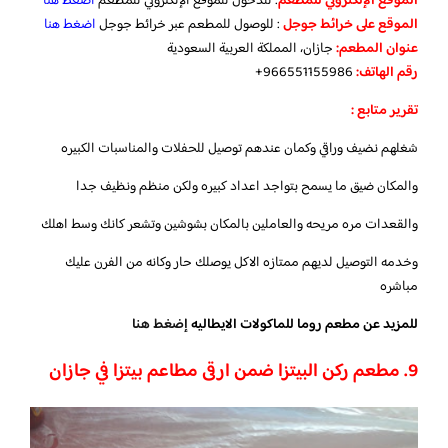
الموقع
الإلكتروني
للمطعم
: للدخول للموقع الإلكتروني للمطعم
اضغط هنا
الموقع
على
خرائط
جوجل
: للوصول للمطعم عبر خرائط جوجل
اضغط هنا
عنوان المطعم:
جازان، المملكة العربية السعودية
رقم الهاتف:
966551155986+
تقرير متابع :
شغلهم نضيف وراقي وكمان عندهم توصيل للحفلات والمناسبات الكبيره
والمكان ضيق ما يسمح بتواجد اعداد كبيره ولكن منظم ونظيف جدا
والقعدات مره مريحه والعاملين بالمكان بشوشين وتشعر كانك وسط اهلك
وخدمه التوصيل لديهم ممتازه الاكل يوصلك حار وكانه من الفرن عليك
مباشره
للمزيد عن مطعم روما للماكولات الايطاليه
إضغط هنا
9.
مطعم ركن البيتزا ضمن ارقى مطاعم بيتزا في جازان