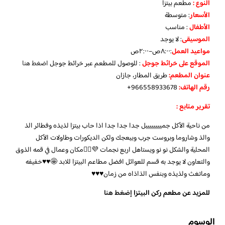
النوع :
مطعم بيتزا
الأسعار
:
متوسطة
الأطفال
:
مناسب
الموسيقى
:
لا يوجد
مواعيد العمل
:٨:٠٠ص–٢:٠٠ص
الموقع على خرائط جوجل
: للوصول للمطعم عبر خرائط جوجل
اضغط هنا
عنوان المطعم:
طريق المطار، جازان
رقم الهاتف:
966558933678+
تقرير متابع :
من ناحية الأكل جمييييييييل جدا جدا جدا اذا حاب بيتزا لذيذه وفطائر الذ
والذ وشاروما وبروست جرب وبيعجك ولكن الديكورات وطاولات الأكل
المحلية والشكل نو نو ويستاهل اربع نجمات 💜✋🏻
مكان وعمال في قمه الذوق
والتعاون لا يوجد به قسم للعوائل افضل مطاعم البيتزا للابد 🤩♥️♥️خفيفه
وماتغث ولذيذه وبنفس الذاذاه من زمان♥️♥️♥️
للمزيد عن مطعم ركن البيتزا
إضغط هنا
الوسوم