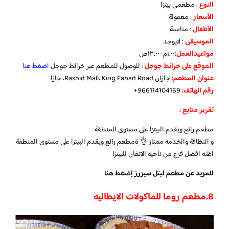
النوع
: مطعمى بيتزا
الأسعار
: معقولة
الأطفال
: مناسبة
الموسيقى
: لايوجد
مواعيد
العمل:
١:٠٠م–١٢:٠٠ص
الموقع
على
خرائط
جوجل
: للوصول للمطعم عبر خرائط جوجل
اضغط هنا
عنوان المطعم:
جازان Rashid Mall، King Fahad Road، جازا
رقم الهاتف:
966114104169+
تقرير متابع :
مطعم رائع ويقدم البيتزا على مستوى المنطقة
و النظافة والخدمه ممتاز 👌 ة
مطعم رائع ويقدم البيتزا على مستوى المنطقة
اظنه افضل فرع من ناحيه الاتقان للبيتزا
للمزيد عن مطعم ليتل سيزرز
إضغط هنا
8.
مطعم روما للماكولات الايطاليه