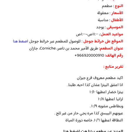
النوع
: مطعم
الأسعار
: معقولة
الأطفال
: مناسبة
الموسيقى
: يوجد
مواعيد
العمل
:، ١١:٠٠ص–١:٠٠ص
الموقع
على
خرائط
جوجل
: للوصول للمطعم عبر خرائط جوجل
اضغط هنا
عنوان المطعم:
طريق الأمير محمد بن ناصر، Corniche، جازان
رقم الهاتف:
966920000910+
تقرير متابع :
اكيد مطعم معروف فرع جيزان
انا اعشق البيتزا عشان كذا احبه. طلبنا.
بيتزا خضار اعطيها ١٠/١٠
لزانيا اعطيها ١٠/٨
وبطاطس مشويه ١٠/٩ .
عيوبهم البيبسي كذا مره يجي حار من غير ثلج .
النظافة اعطيها ١٠/٦. خاصه دورة المياة
للمزيد عن مطعم بيتزا هت
إضغط هنا