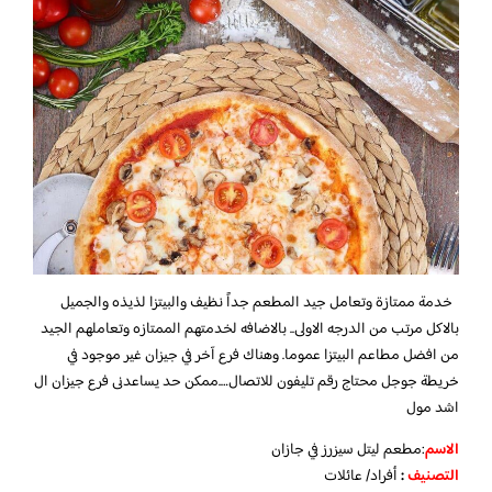
خدمة ممتازة وتعامل جيد المطعم جداً نظيف والبيتزا لذيذه والجميل
بالاكل مرتب من الدرجه الاولى.. بالاضافه لخدمتهم الممتازه وتعاملهم الجيد
من افضل مطاعم البيتزا عموما. وهناك فرع آخر في جيزان غير موجود في
خريطة جوجل
محتاج رقم تليفون للاتصال….ممكن حد يساعدنى فرع جيزان ال
اشد مول
الاسم
:مطعم ليتل سيزرز في جازان
التصنيف
:
أفراد/ عائلات