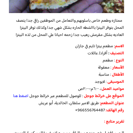
ممتازه وطعم خاص باسلوبهم والتعامل من الموظفين راقي جدا يتصف
المحل بتوفر البيتزا باالشطه الحاره بشكل شهي جدا وكذلك توفر البيتزا
العاديه بشكل مقرمش رهيب جدا زحمه احيانا علي المحل من لذه البيتزا
الاسم
: مطعم بيتزا تايم في جازان
التصنيف
:
أفراد/ عائلات
النوع
: مطعم
الأسعار
: معقولة
الأطفال
: مناسبة
الموسيقى
: لايوجد
مواعيد
العمل
:، ٦:٠٠م–٢:٠٠ص
الموقع
على
خرائط
جوجل
: للوصول للمطعم عبر خرائط جوجل
اضغط هنا
عنوان المطعم:
طريق الامير سلطان، الخالدية، أبو عريش
رقم الهاتف:
966556764487+
تقرير متابع :