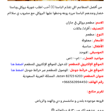
من أفضل المطاعم اللي تقدّم الباستا 👍🏼 أحب اطلب شوربة بروكلي وباستا
خضار و
عندهم الباستا مرره روعه وحطوا عليها البروكلي مع مشروب ي سلااام
الاسم
: مطعم بروكلي في جازان
التصنيف
:
أفراد/ عائلات
النوع
: مطعم
الأسعار
: معقولة
الأطفال
: مناسبة
الموسيقى
: لايوجد
مواعيد
العمل
:،، ١:٠٠م–١:٠٠ص
الموقع
الإلكتروني
للمطعم
: للدخول للموقع الإلكتروني للمطعم
اضغط هنا
الموقع
على
خرائط
جوجل
: للوصول للمطعم عبر خرائط جوجل
اضغط هنا
عنوان المطعم:
Jazan 82723 6203، المملكة العربية السعودية
رقم الهاتف:
966563994450+
تقرير متابع :
فروعه موجوده بلندن و مانشستر و دبي والهند والرياض
و و و .. عندهم اكثر من ١٣٠ فرع بالعالم 😍