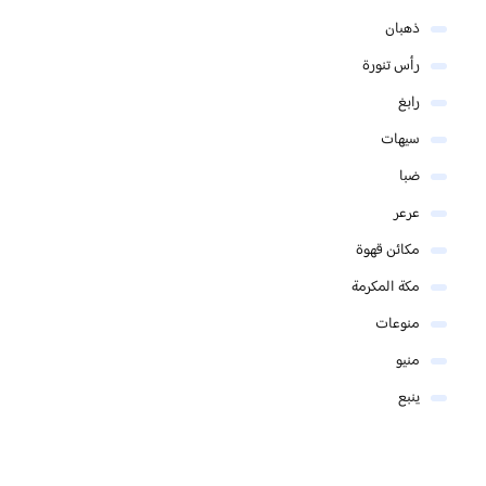
ذهبان
رأس تنورة
رابغ
سيهات
ضبا
عرعر
مكائن قهوة
مكة المكرمة
منوعات
منيو
ينبع