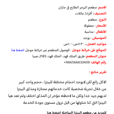
الاسم
: مطعم البرجر الطازج في جازان
التصنيف
:
أفراد/ عائلات
النوع
: مطعم
الأسعار
: معقولة
الأطفال
: مناسبة
الموسيقى
: يوجد
مواعيد
العمل
:،، ١١:٣٠ص–١:٠٠ص
الموقع
على
خرائط
جوجل
: للوصول للمطعم عبر خرائط جوجل
اضغط هنا
عنوان المطعم:
طريق الملك فهد، الملك فهد، 2183, صبيا
رقم الهاتف:
966566633409+
تقرير متابع :
الاكل رائع لكن لايوجد احجام مختلفة للبيتزا ، حجم واحد كبير
من خلال تجربة شخصية كانت خدماتهم ممتازة ومذاق البيتزا
لديهم جيد جدا ولكن ما لاحظته مؤخر ان المذاق اختلف ولم تعد هيا
البيتزا التي كنا نتناولها من قبل نزول مستوى جودة الخدمة
للمزيد عن مطعم البيتزا الساخنة
إضغط هنا