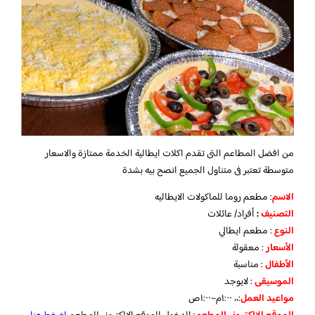
من افضل المطاعم التى تقدم اكلات ايطالية الخدمة ممتازة والاسعار
متوسطة تعتبر فى متناول الجميع انصح بيه بشدة
الاسم
: مطعم روما للماكولات الايطاليه
التصنيف
:
أفراد/ عائلات
النوع
: مطعم ايطالي
الأسعار
: معقولة
الأطفال
: مناسبة
الموسيقى
: لايوجد
مواعيد
العمل
:،، ١:٠٠م–١:٠٠ص