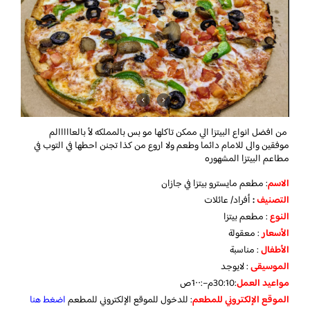
من افضل انواع البيتزا الي ممكن تاكلها مو بس بالمملكه لأ بالعااااالم
موفقين والى للامام دائما و
طعم ولا اروع من كذا تجنن احطها في التوب في
مطاعم البيتزا المشهوره
الاسم
: مطعم مايسترو بيتزا في جازان
التصنيف
:
أفراد/ عائلات
النوع
: مطعم بيتزا
الأسعار
: معقولة
الأطفال
: مناسبة
الموسيقى
: لايوجد
مواعيد
العمل
:30:10م–:1٠٠ص
الموقع
الإلكتروني
للمطعم
: للدخول للموقع الإلكتروني للمطعم
اضغط هنا