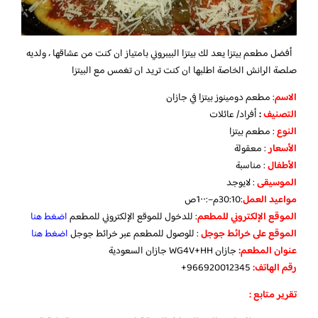
أفضل مطعم بيتزا يعد لك بيتزا البيبروني بامتياز ان كنت من عشاقها ، ولديه
صلصة الرانش الخاصة اطلبها ان كنت تريد ان تغمس مع البيتزا
الاسم
: مطعم دومينوز بيتزا في جازان
التصنيف
:
أفراد/ عائلات
النوع
: مطعم بيتزا
الأسعار
: معقولة
الأطفال
: مناسبة
الموسيقى
: لايوجد
مواعيد
العمل
:30:10م–:1٠٠ص
الموقع
الإلكتروني
للمطعم
: للدخول للموقع الإلكتروني للمطعم
اضغط هنا
الموقع
على
خرائط
جوجل
: للوصول للمطعم عبر خرائط جوجل
اضغط هنا
عنوان المطعم:
جازان WG4V+HH جازان السعودية
رقم الهاتف:
966920012345+
تقرير متابع :