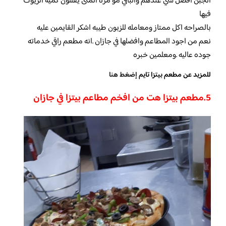
الجبن افضل شي عندهم والباقي مو مره اتمنى يقللون كمية الزيوت
فيها
بالصراحه اكل ممتاز ومعامله للزبون طيبه اشكر القايمين عليه
نعم من اجود المطاعم وافضلها في جازان .انه مطعم راقي خدماته
جوده عاليه .ومعلمين خبره
للمزيد عن مطعم بيتزا تايم
إضغط هنا
5.
مطعم بيتزا هت من افخم مطاعم بيتزا في جازان