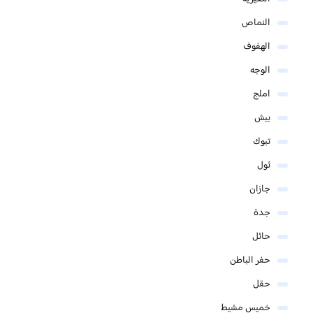
النماص
الهفوف
الوجه
املج
بيش
تبوك
ثول
جازان
جدة
حائل
حفر الباطن
حقل
خميس مشيط