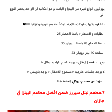
يو
وفرون انواع كثيره من البيتزا و الباستا و مع امكانيه ان الواحد يحضر النوع
اللي
بخاطره وكلها بمكونات طازجة .. ايضاً عندهم شوربه و لازانيا 👌🏽❤️
الطلبات و الاسعار ‎▹ باستا الخضار 25
باستا الدجاج 28
باستا الروبيان 35
السلطه 10
بيتزا روبيان 23
نوع المطعم | إيطالي ‎▹ يوجد قسم افراد و عوائل ‎▹
لا يوجد جلسات خارجيه ‎▹
مسموح للأطفال ‎▹
يوجد بارتيشن ‎▹
للمزيد عن مطعم بروكلي
إضغط هنا
7.
مطعم ليتل سيزرز ضمن افضل مطاعم البيتزا في
جازان