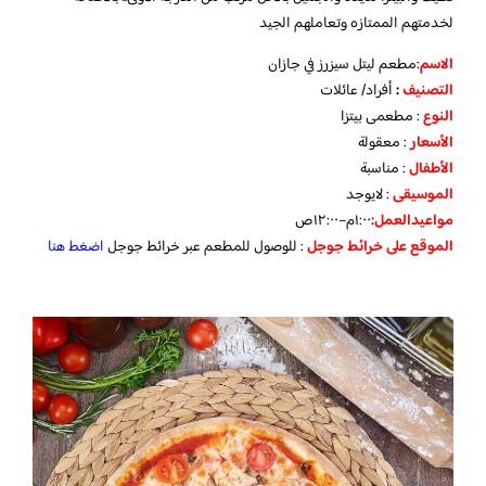
لخدمتهم الممتازه وتعاملهم الجيد
الاسم
:مطعم ليتل سيزرز في جازان
التصنيف
:
أفراد/ عائلات
النوع
: مطعمى بيتزا
الأسعار
: معقولة
الأطفال
: مناسبة
الموسيقى
: لايوجد
مواعيد
العمل:
١:٠٠م–١٢:٠٠ص
الموقع
على
خرائط
جوجل
: للوصول للمطعم عبر خرائط جوجل
اضغط هنا