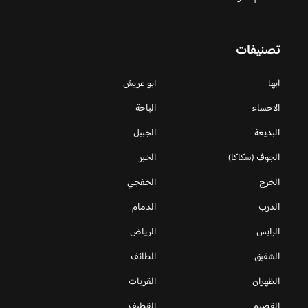
تصنيفات
ابها
ابو عريش
الاحساء
الباحة
البديعة
الجبيل
الجوف (سكاكا)
الخبر
الخرج
الخفجي
الدرب
الدمام
الرايس
الرياض
الشقيق
الطائف
الظهران
القريات
القصيم
القطيف