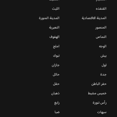
القنفذه
الليث
المدينة الاقتصادية
المدينة المنورة
المنصور
النعيرية
النماص
الهفوف
الوجه
املج
بيش
تبوك
ثول
جازان
جدة
حائل
حفر الباطن
حقل
خميس مشيط
ذهبان
رأس تنورة
رابغ
سيهات
ضبا