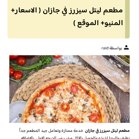
مطعم ليتل سيزرز في جازان ( الاسعار+
المنيو+ الموقع )
بواسطة:
raid
مطعم ليتل سيزرز في جازان
خدمة ممتازة وتعامل جيد المطعم جداً
نظيف والبيتزا لذيذه والجميل بالاكل مرتب من الدرجه الاولى.. بالاضافه