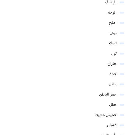
الهفوف
الوجه
املج
بيش
تبوك
ثول
جازان
جدة
حائل
حفر الباطن
حقل
خميس مشيط
ذهبان