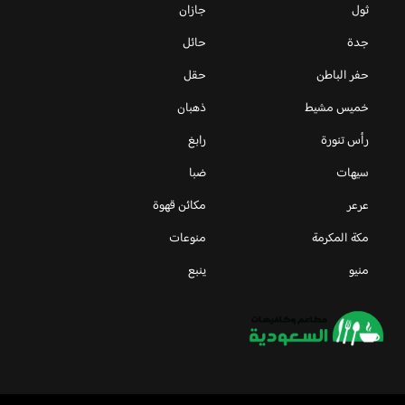
ثول
جازان
جدة
حائل
حفر الباطن
حقل
خميس مشيط
ذهبان
رأس تنورة
رابغ
سيهات
ضبا
عرعر
مكائن قهوة
مكة المكرمة
منوعات
منيو
ينبع