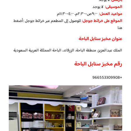
الموسيقى:
لا يوجد
مواعيد العمل:
٩:٠٠ص–٢:٣٠م، ٤:٠٠–١١:٣٠م
الموقع على خرائط جوجل:
للوصول إلى المطعم عبر خرائط جوجل :
أضغط
هنا
عنوان مخبز سنابل الباحة
الملك عبدالعزيز، منطقة الباحة، الزرقاء،، الباحة المملكة العربية السعودية
رقم مخبز سنابل الباحة
+966553309908