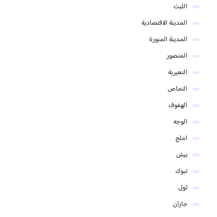
الليث
المدينة الاقتصادية
المدينة المنورة
المنصور
النعيرية
النماص
الهفوف
الوجه
املج
بيش
تبوك
ثول
جازان