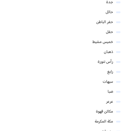
جدة
حائل
حفر الباطن
حقل
خميس مشيط
ذهبان
رأس تنورة
رابغ
سيهات
ضبا
عرعر
مكائن قهوة
مكة المكرمة