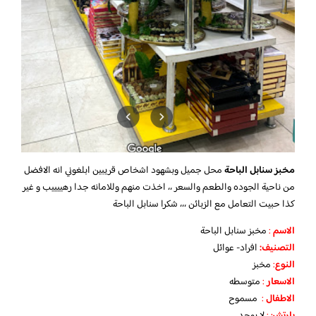
مخبز سنابل الباحة
محل جميل وبشهود اشخاص قريبين ابلغوني انه الافضل
من ناحية الجوده والطعم والسعر ،، اخذت منهم وللامانه جدا رهييييب و غير
كذا حبيت التعامل مع الزبائن ،،، شكرا سنابل الباحة
الاسم
:
مخبز سنابل الباحة
التصنيف:
افراد- عوائل
النوع
:
مخبز
الاسعار
:
متوسطه
الاطفال
:
مسموح
بارتشن
:
لا يوجد