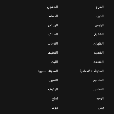
الخرج
الخفجي
الدرب
الدمام
الرايس
الرياض
الشقيق
الطائف
الظهران
القريات
القصيم
القطيف
القنفذه
الليث
المدينة الاقتصادية
المدينة المنورة
المنصور
النعيرية
النماص
الهفوف
الوجه
املج
بيش
تبوك