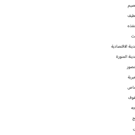
صيم
طيف
نفذه
يث
ينة الاقتصادية
ينة المنورة
نصور
يرية
ماص
فوف
جه
ج