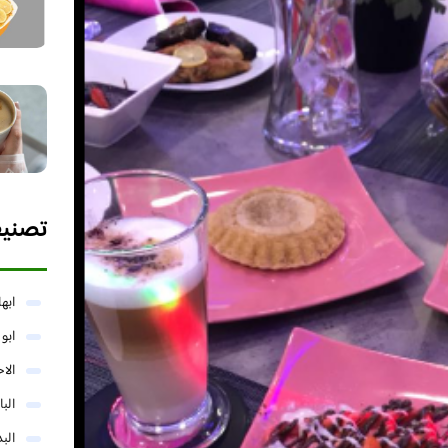
تصني
ابها
ابو
الا
البا
البد