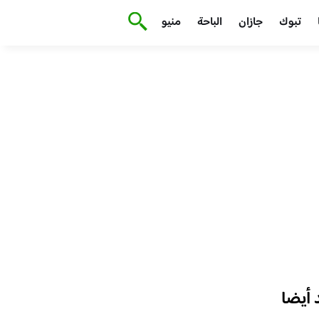
تبوك
جازان
الباحة
منيو
أيضا