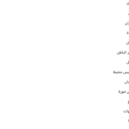
ك
ان
ل
 الباطن
ل
س مشيط
ان
 تنورة
ات