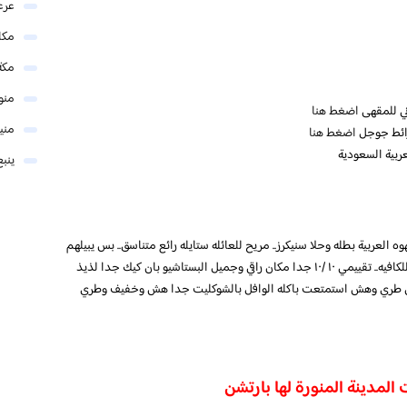
عرع
مكا
مكة
منو
ني للمقهى
اضغط هنا
مني
ائط جوجل
اضغط هنا
عربية السعودية
ينبع
لعربية بطله وحلا سنيكرز.. مريح للعائله ستايله رائع متناسق.. بس يبيلهم
يلفتون الانتباه للموقع بلوحه بإضاءه قويه تشد المار للكافيه.. تقييمي ١٠ /١٠ جدا مكان راقي وجميل البستاشيو بان كيك جدا لذيذ
ان طري وهش استمتعت باكله الوافل بالشوكليت جدا هش وخفيف وطري
 المدينة المنورة لها بارتشن