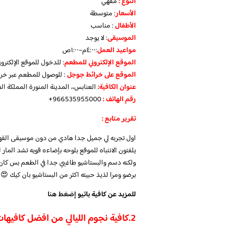
النوع :
مقهي
الأسعار
:
متوسطة
الأطفال
:
مناسب
الموسيقى
:
لا يوجد
مواعيد العمل
:٤:٠٠م–١:٠٠ص
الموقع الإلكتروني للمطعم
: للدخول للموقع الإلكترو
الموقع على خرائط جوجل
: للوصول للمطعم عبر خر
عنوان الكافية:
العنابس،، المدينة المنورة المملكة ال
رقم الهاتف :
966535955000+
تقرير متابع :
اول تجربه لي جميل جدا هادي من دون موسيقى القهوه ا
ولكنه دسم والبستاشيو طاغيي جدا في الطعم بس ك
برضو ومرا لذيذ حبيته اكثر من البستاشيو بان كيك 😍
للمزيد عن كافية باتيو
إضغط هنا
2.
كافية نجوم الليالي من افضل كافيهات