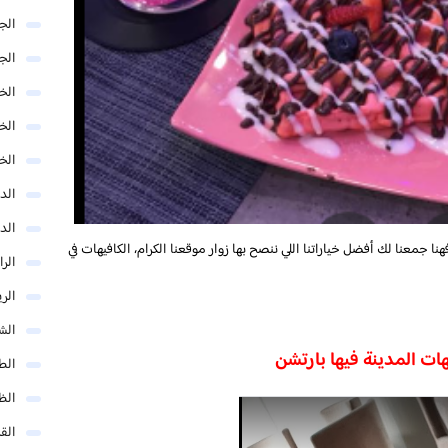
الج
الج
الخب
الخ
الخ
الد
الد
نا جمعنا لك أفضل خياراتنا اللي ننصح بها زوار موقعنا الكرام، الكافيهات في
الر
الر
الش
هات المدينة فيها بارتشن
الط
الظ
الق