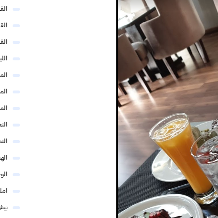
الق
الق
الق
الل
المد
المد
الم
النع
الن
اله
الو
امل
بيش