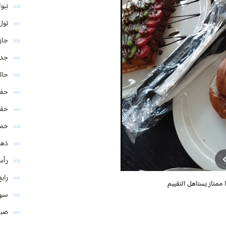
تبو
ثول
جاز
جدة
حائ
حفر
حق
خمي
ذهب
رأس
رابغ
متاز يستاهل التقييم
سيه
ضبا