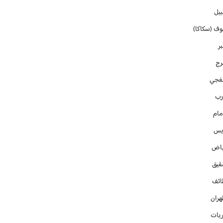
بيل
وف (سكاكا)
ر
رج
فجي
رب
مام
ايس
ياض
قيق
ائف
هران
ريات