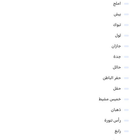
املج
بيش
تبوك
ثول
جازان
جدة
حائل
حفر الباطن
حقل
خميس مشيط
ذهبان
رأس تنورة
رابغ