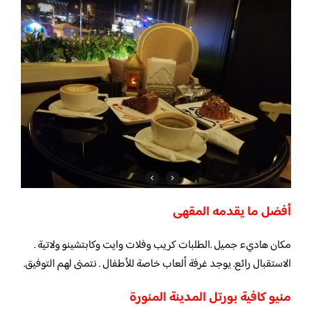
أفضل ما يقدمه المقهى
مكان هاديء جميل .الطلبات كريب وفلات وايت وكابتشينو ولاتية .
الاستقبال رائع. يوجد غرفة ألعاب خاصة للأطفال . نتمنى لهم التوفيق.
منيو كافية بورتل المدينة المنورة