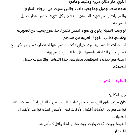
الكوفي حلو مكان مريح ومكيف وهادئ
عنده منظر جميل جدا بحيث انت جالس تشوف من الزجاج الشارع
والسيارات واهم شيء الممشى والاشجار كل شيء اخضر منظر جميل
للصراحه
لو رحت الصباح يكون في ضوء شمس تقدر تاخذ صور جميله من تصويرك
ولاتنسى تطلب القهوة العربية من عندهم
انا وصلت هالعمر ولا مره بحياتي ذقت اطعم منها اختصار تدمنها ويمكن راح
تسألهم عن الخلطه واسمها مثل ما انا سويت ههههه
اسعارهم جيده والموظفين محترمين جدا التعامل والاسلوب جميل
انصحكم
التقرير الثامن:
جو المكان:
كافي مرتب رايق اللي يميزه عدم تواجد الموسيقى وبالتالي راحة العملاء اثناء
تواجدهم لكن للأمانة أفضل الأوقات نص الأسبوع لعدم تواجد الأطفال.
الطلبات:
القهوة جربت فلات وايت جيد جدََا والحلا وافل لا بأس به.
الأسعار: