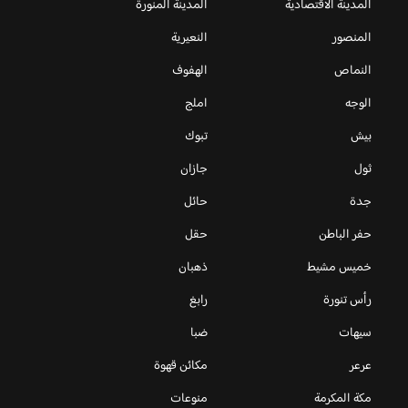
المدينة الاقتصادية
المدينة المنورة
المنصور
النعيرية
النماص
الهفوف
الوجه
املج
بيش
تبوك
ثول
جازان
جدة
حائل
حفر الباطن
حقل
خميس مشيط
ذهبان
رأس تنورة
رابغ
سيهات
ضبا
عرعر
مكائن قهوة
مكة المكرمة
منوعات