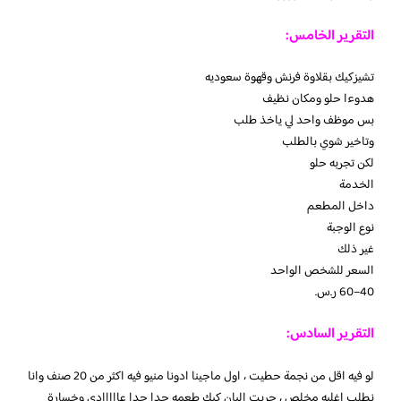
التقرير الخامس:
تشيزكيك بقلاوة فرنش وقهوة سعوديه
هدوءا حلو ومكان نظيف
بس موظف واحد لي ياخذ طلب
وتاخير شوي بالطلب
لكن تجربه حلو
الخدمة
داخل المطعم
نوع الوجبة
غير ذلك
السعر للشخص الواحد
التقرير السادس:
لو فيه اقل من نجمة حطيت ، اول ماجينا ادونا منيو فيه اكثر من 20 صنف وانا
نطلب اغلبه مخلص ، جربت البان كيك طعمه جدا جدا عااااادي وخسارة