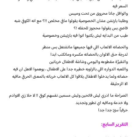
السعر فيه
والوافل جانا محروق من تحت وميبس
وطلبنا بارتشن عشان الخصوصية يقولوا مافي مخلص !!؟ مع انه الكوفي شبه
فاضي بس يقولوا محجوز للحفله !؟
طيب من البدايه ليش يكتبوا انوا فيه بارتيشن وخصوصية
والحضانه الالعاب اللي فيها جميعها ماتشتغل بس منظر
لدرجة حتى الالوان بالحضانه مكسره وماتكتب ابدا
والنقيزّة مقطوعه واليومي وشاشة الاطفال خربانين
واللعبه الدواره اللي بالزاويه خطيره جدا على الاطفال ، يوهموا الاهل ان فيه
حضانه ولما يدخلوا الاطفال يلاقوا كل الالعاب خربانه بالمعنى الحرفي مافيه
الا الزحليقة
الصراحة ما ادري ليش فاتحين وليش مسمين نفسهم كوفي !! لا حلا زي الاوادم
ولا خدمة ومافيه اي تطور وتجديد
حرفياً سئ جدا جدا
التقرير السابع: