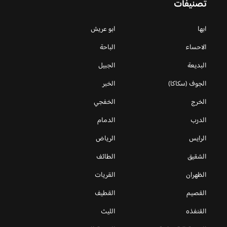
تصنيفات
ابها
ابو عريش
الاحساء
الباحة
البديعة
الجبيل
الجوف (سكاكا)
الخبر
الخرج
الخفجي
الدرب
الدمام
الرايس
الرياض
الشقيق
الطائف
الظهران
القريات
القصيم
القطيف
القنفذه
الليث