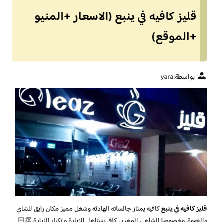
قليز كافيه في ينبع (الاسعار +المنيو
+الموقع)
بواسطة:
yara
قليز كافيه في ينبع
كافيه يمتاز جالساته الهادئه وشغل مميز مكان رايق للشاي
والقهوة. وخصوصا الشاهي المغربي كافي يستاهل الزيارة و تكرار الزيارة 👏🏻