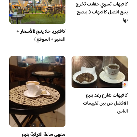
كافيهات تسوي حفلات تخرج
ينبع افضل كافيهات 3 ينصح
بها
كافتيريا حلا ينبع (الأسعار +
المنيو + الموقع )
كافيهات شارع رغد ينبع
الافضل من بين تقييمات
الناس
مقهى ساعة الترفية ينبع