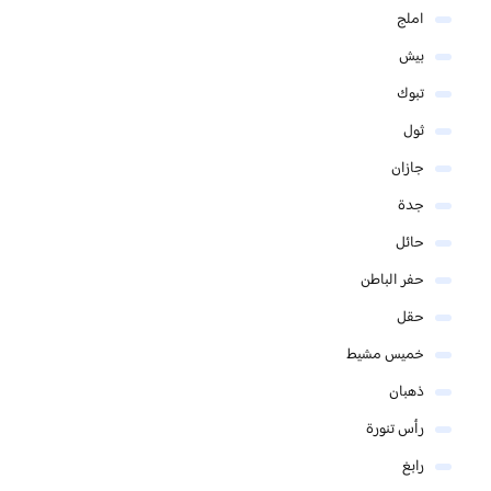
املج
بيش
تبوك
ثول
جازان
جدة
حائل
حفر الباطن
حقل
خميس مشيط
ذهبان
رأس تنورة
رابغ