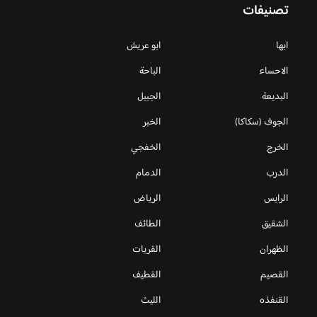
تصنيفات
ابها
ابو عريش
الاحساء
الباحة
البديعة
الجبيل
الجوف (سكاكا)
الخبر
الخرج
الخفجي
الدرب
الدمام
الرايس
الرياض
الشقيق
الطائف
الظهران
القريات
القصيم
القطيف
القنفذه
الليث