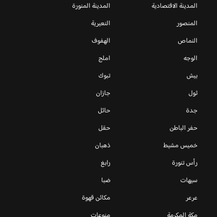
المدينة الاقتصادية
المدينة المنورة
المنصور
النعيرية
النماص
الهفوف
الوجه
املج
بيش
تبوك
ثول
جازان
جدة
حائل
حفر الباطن
حقل
خميس مشيط
ذهبان
رأس تنورة
رابغ
سيهات
ضبا
عرعر
مكائن قهوة
مكة المكرمة
منوعات