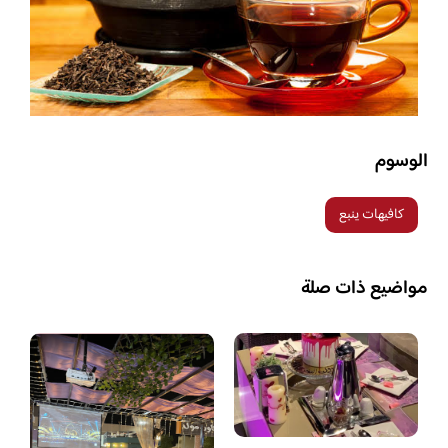
الوسوم
كافيهات ينبع
مواضيع ذات صلة