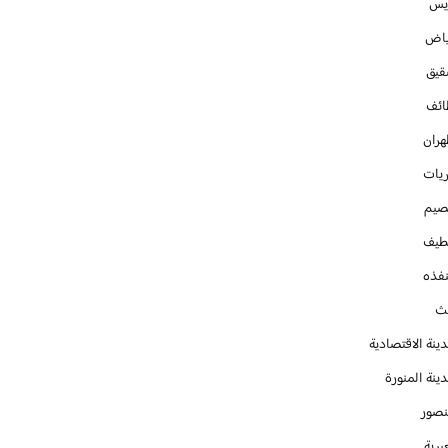
ايس
ياض
قيق
ائف
هران
ريات
صيم
طيف
نفذه
يث
ينة الاقتصادية
ينة المنورة
نصور
يرية