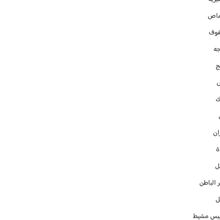
ماص
فوف
جه
ج
ك
ان
ل
 الباطن
ل
س مشيط