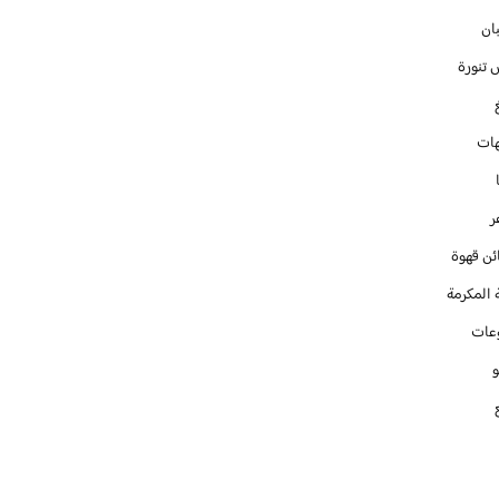
ان
 تنورة
ات
ر
ئن قهوة
 المكرمة
عات
و