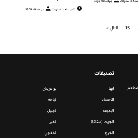
3 سنوات
بواسطة: جهاد
نشر منذ 3 سنوات
بواسطة: sara
15
التالي »
تصنيفات
 مطعم
ابها
ابو عريش
الاحساء
الباحة
البديعة
الجبيل
الجوف (سكاكا)
الخبر
الخرج
الخفجي