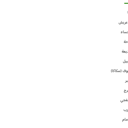
 عريش
حساء
حة
يعة
بيل
وف (سكاكا)
ر
رج
فجي
رب
مام