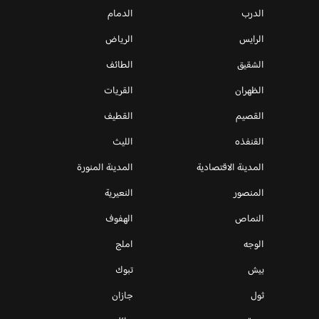
الدرب
الدمام
الرايس
الرياض
الشقيق
الطائف
الظهران
القريات
القصيم
القطيف
القنفذه
الليث
المدينة الاقتصادية
المدينة المنورة
المنصور
النعيرية
النماص
الهفوف
الوجه
املج
بيش
تبوك
ثول
جازان