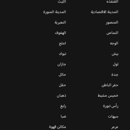
القنفذه
الليث
المدينة الاقتصادية
المدينة المنورة
المنصور
النعيرية
النماص
الهفوف
الوجه
املج
بيش
تبوك
ثول
جازان
جدة
حائل
حفر الباطن
حقل
خميس مشيط
ذهبان
رأس تنورة
رابغ
سيهات
ضبا
عرعر
مكائن قهوة