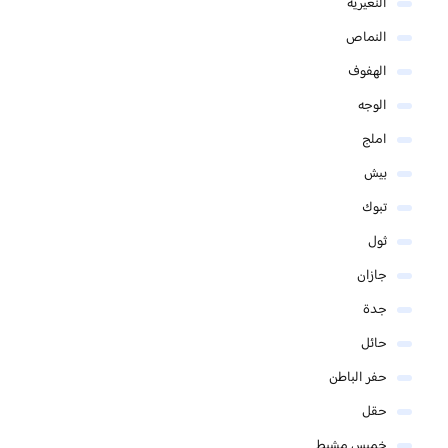
النعيرية
النماص
الهفوف
الوجه
املج
بيش
تبوك
ثول
جازان
جدة
حائل
حفر الباطن
حقل
خميس مشيط