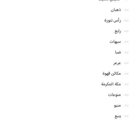
ذهبان
رأس تنورة
رابغ
سيهات
ضبا
عرعر
مكائن قهوة
مكة المكرمة
منوعات
منيو
ينبع