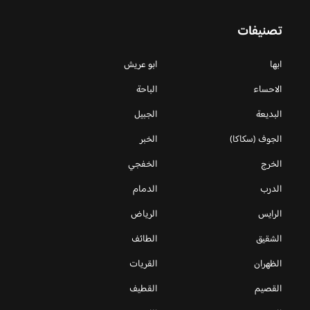
تصنيفات
ابها
ابو عريش
الاحساء
الباحة
البديعة
الجبيل
الجوف (سكاكا)
الخبر
الخرج
الخفجي
الدرب
الدمام
الرايس
الرياض
الشقيق
الطائف
الظهران
القريات
القصيم
القطيف