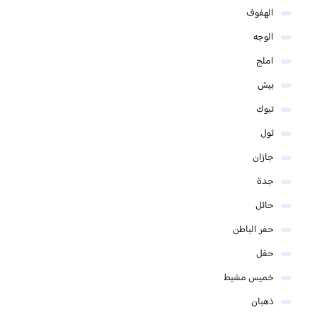
الهفوف
الوجه
املج
بيش
تبوك
ثول
جازان
جدة
حائل
حفر الباطن
حقل
خميس مشيط
ذهبان