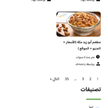
بواسطة: جهاد
بواسطة: جهاد
مطعم أبو زيد مكة (الأسعار +
المنيو + الموقع )
نشر منذ 3 سنوات
بواسطة: elmasry
1
2
3
…
35
التالي »
تصنيفات
ابها