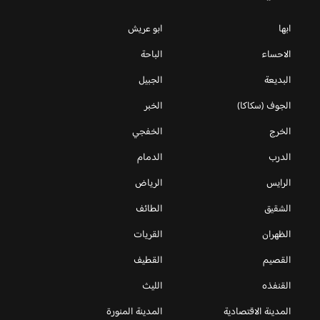
ابها
ابو عريش
الاحساء
الباحة
البديعة
الجبيل
الجوف (سكاكا)
الخبر
الخرج
الخفجي
الدرب
الدمام
الرايس
الرياض
الشقيق
الطائف
الظهران
القريات
القصيم
القطيف
القنفذه
الليث
المدينة الاقتصادية
المدينة المنورة