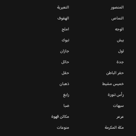
المنصور
النعيرية
النماص
الهفوف
الوجه
املج
بيش
تبوك
ثول
جازان
جدة
حائل
حفر الباطن
حقل
خميس مشيط
ذهبان
رأس تنورة
رابغ
سيهات
ضبا
عرعر
مكائن قهوة
مكة المكرمة
منوعات