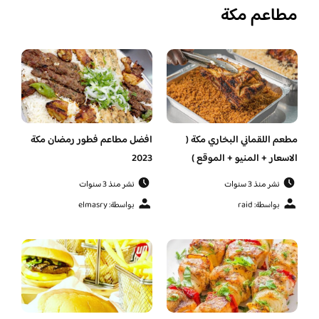
مطاعم مكة
مطعم اللقماني البخاري مكة (
افضل مطاعم فطور رمضان مكة
الاسعار + المنيو + الموقع )
2023
نشر منذ 3 سنوات
نشر منذ 3 سنوات
بواسطة: raid
بواسطة: elmasry