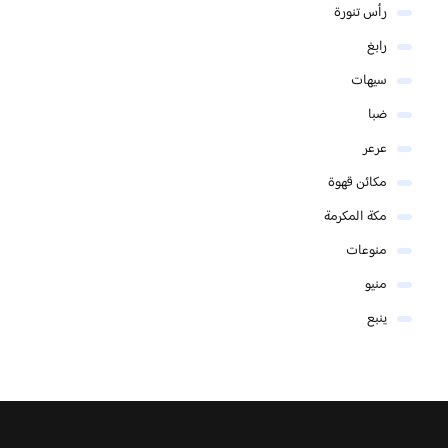
رأس تنورة
رابغ
سيهات
ضبا
عرعر
مكائن قهوة
مكة المكرمة
منوعات
منيو
ينبع