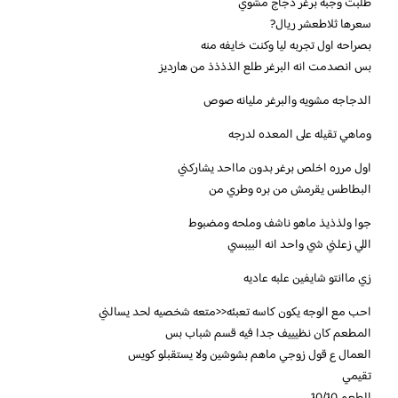
طلبت وجبه برغر دجاج مشوي
سعرها ثلاطعشر ريال?
بصراحه اول تجربه ليا وكنت خايفه منه
بس انصدمت انه البرغر طلع الذذذذ من هارديز
الدجاجه مشويه والبرغر مليانه صوص
وماهي تقيله على المعده لدرجه
اول مرره اخلص برغر بدون مااحد يشاركني
البطاطس يقرمش من بره وطري من
جوا ولذذيذ ماهو ناشف وملحه ومضبوط
اللي زعلني شي واحد انه البيبسي
زي ماانتو شايفين علبه عاديه
احب مع الوجه يكون كاسه تعبئه<<متعه شخصيه لحد يسالني
المطعم كان نظيييف جدا فيه قسم شباب بس
العمال ع قول زوجي ماهم بشوشين ولا يستقبلو كويس
تقيمي