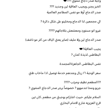
وجبة صدر دجاج مشوي ???❤️
الخبز يجنن ويجيب العافية لين وجديد ???
صدر الدجاج أولا مو نفس المطاعم العالمية
الي مجمعين لنا الدجاج ومخلينو على شكل دائرة ?
غيرو انو مستورد ومعشعش بثلاجاتهم ????
صدر الدجاج لين ولا مليف (صاير يعني الياف من كثر مو ناشف)
يجيب العافية?❤️
البطاطس لذيذة كمان ?
نفس البطاطس الجاهزةالمجمدة
سعر الوجبة ١٦ ريال وعندهم خدمة توصيل اذا ماخاب ظني
??المطعم نظيف ومرتب ????
جربو ومحا تندمووو ? خصوصاً برجر صدر الدجاج المشوي ?
السلام عليكم.. حبيت اشاركم بوجبتي من مطعم ..كان تين
فرع العزيزيه شارع الامام البخاري