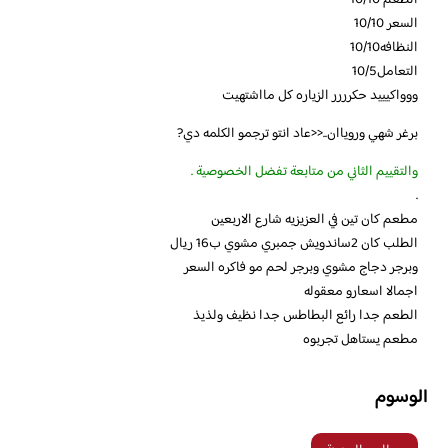
الطعم 10/10
السعر 10/10
النظافه10/10
التعامل10/5
ووواكيييد حكرررر الزياره كل مااشتهيت
برغر شهي وروياان..<<عاد انتو ترجمو الكلمه دي?
والتقييم الثاني من متابعة تفضل الخصوصية .
.
مطعم كان تين في العزيزيه شارع الاربعين
الطلب كان 2ساندويش جمبري مشوي ب16 ريال
وبرجر دجاج مشوي وبرجر لحم مو فاكره السعر
اجمالا اسعارو معقوله
الطعم جدا رائع البطاطس جدا نظيف ولذيذ
مطعم يستاهل تجربوه
الوسوم