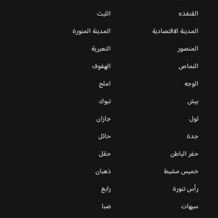
القنفذه
الليث
المدينة الاقتصادية
المدينة المنورة
المنصور
النعيرية
النماص
الهفوف
الوجه
املج
بيش
تبوك
ثول
جازان
جدة
حائل
حفر الباطن
حقل
خميس مشيط
ذهبان
رأس تنورة
رابغ
سيهات
ضبا