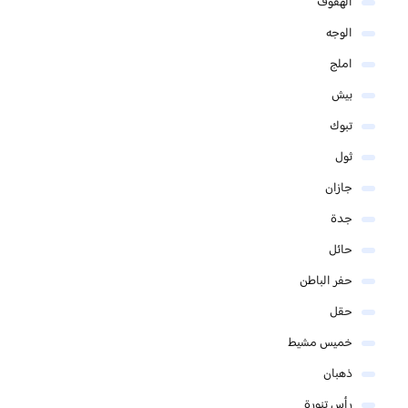
الهفوف
الوجه
املج
بيش
تبوك
ثول
جازان
جدة
حائل
حفر الباطن
حقل
خميس مشيط
ذهبان
رأس تنورة