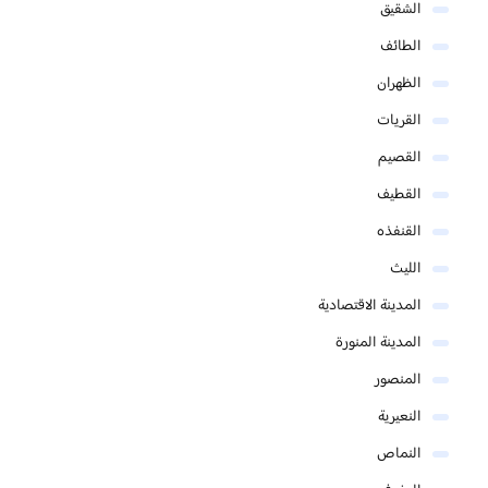
الشقيق
الطائف
الظهران
القريات
القصيم
القطيف
القنفذه
الليث
المدينة الاقتصادية
المدينة المنورة
المنصور
النعيرية
النماص