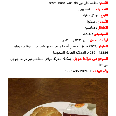
الأسم
: مطعم كان تين restaurant-was-tin
التصنيف
: مطعم برجر
النوع
: عوائل وافراد
الأسعار
: معقول
الأطفال
: مناسب
الموسيقى
: هادئه
أوقات العمل
: من ١٢:٣٠م–٣:٠٠ص
العنوان
:2303 طريق أم منيع أسماء بنت عمرو، شوران، الرانوناء، شوران
42394 42386، المملكة العربية السعودية
الموقع على خرائط جوجل
: يمكنك معرفة موقع المطعم عبر خرائط جوجل
من هنا
رقم الهاتف
:+966148699090