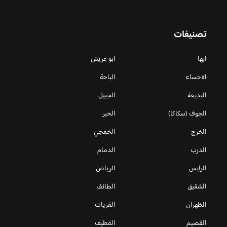
تصنيفات
ابها
ابو عريش
الاحساء
الباحة
البديعة
الجبيل
الجوف (سكاكا)
الخبر
الخرج
الخفجي
الدرب
الدمام
الرايس
الرياض
الشقيق
الطائف
الظهران
القريات
القصيم
القطيف