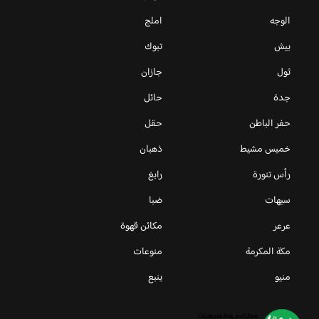
الوجه
املج
بيش
تبوك
ثول
جازان
جدة
حائل
حفر الباطن
حقل
خميس مشيط
ذهبان
رأس تنورة
رابغ
سيهات
ضبا
عرعر
مكائن قهوة
مكة المكرمة
منوعات
منيو
ينبع