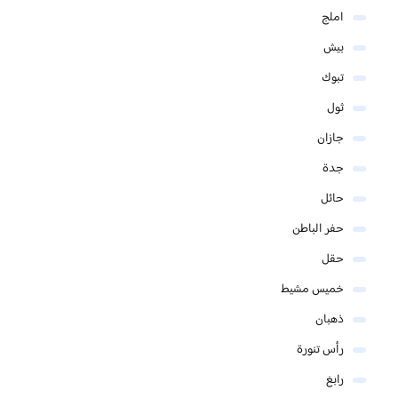
املج
بيش
تبوك
ثول
جازان
جدة
حائل
حفر الباطن
حقل
خميس مشيط
ذهبان
رأس تنورة
رابغ