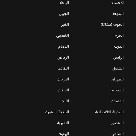
الاحساء
الباحة
البديعة
الجبيل
الجوف (سكاكا)
الخبر
الخرج
الخفجي
الدرب
الدمام
الرايس
الرياض
الشقيق
الطائف
الظهران
القريات
القصيم
القطيف
القنفذه
الليث
المدينة الاقتصادية
المدينة المنورة
المنصور
النعيرية
النماص
الهفوف