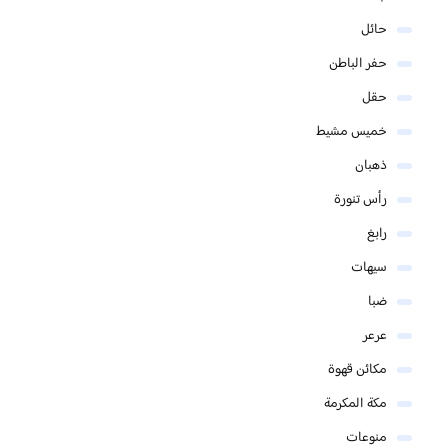
حائل
حفر الباطن
حقل
خميس مشيط
ذهبان
رأس تنورة
رابغ
سيهات
ضبا
عرعر
مكائن قهوة
مكة المكرمة
منوعات