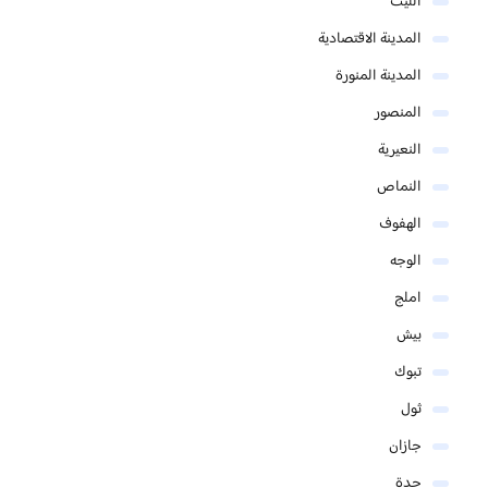
الليث
المدينة الاقتصادية
المدينة المنورة
المنصور
النعيرية
النماص
الهفوف
الوجه
املج
بيش
تبوك
ثول
جازان
جدة