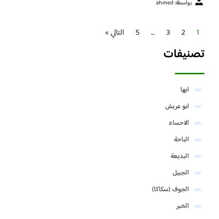
بواسطة: ahmed
1
2
3
…
5
التالي »
تصنيفات
ابها
ابو عريش
الاحساء
الباحة
البديعة
الجبيل
الجوف (سكاكا)
الخبر