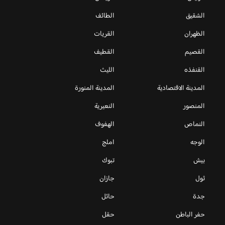
الشقيق
الطائف
الظهران
القريات
القصيم
القطيف
القنفذه
الليث
المدينة الاقتصادية
المدينة المنورة
المنصور
النعيرية
النماص
الهفوف
الوجه
املج
بيش
تبوك
ثول
جازان
جدة
حائل
حفر الباطن
حقل