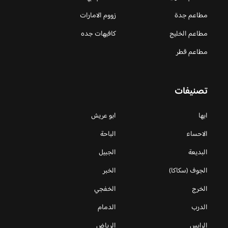
مطاعم جدة
زووم الامارات
مطاعم الخليج
كافيهات جده
مطاعم قطر
تصنيفات
ابها
ابو عريش
الاحساء
الباحة
البديعة
الجبيل
الجوف (سكاكا)
الخبر
الخرج
الخفجي
الدرب
الدمام
الرايس
الرياض