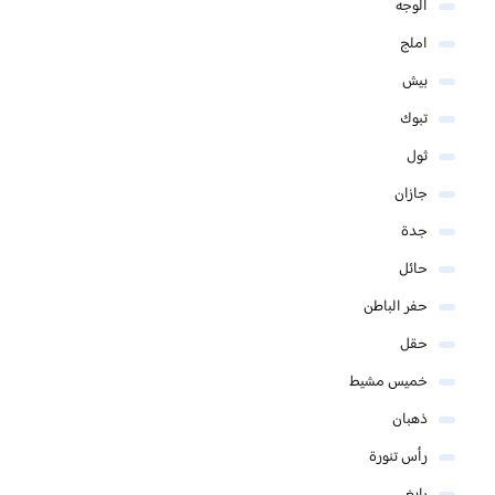
الوجه
املج
بيش
تبوك
ثول
جازان
جدة
حائل
حفر الباطن
حقل
خميس مشيط
ذهبان
رأس تنورة