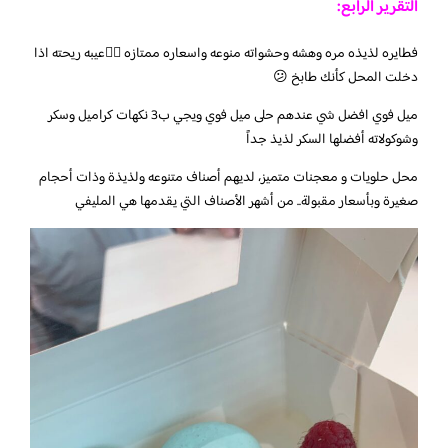
التقرير الرابع:
فطايره لذيذه مره وهشه وحشواته منوعه واسعاره ممتازه 👍🏼عيبه ريحته اذا
دخلت المحل كأنك طابخ 😕
ميل فوي افضل شي عندهم حلى ميل فوي ويجي ب3 نكهات كراميل وسكر
وشوكولاته أفضلها السكر لذيذ جداً
محل حلويات و معجنات متميز، لديهم أصناف متنوعه ولذيذة وذات أحجام
صغيرة وبأسعار مقبولة.. من أشهر الأصناف التي يقدمها هي المليفي