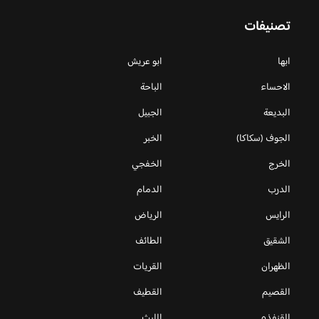
تصنيفات
ابها
ابو عريش
الاحساء
الباحة
البديعة
الجبيل
الجوف (سكاكا)
الخبر
الخرج
الخفجي
الدرب
الدمام
الرايس
الرياض
الشقيق
الطائف
الظهران
القريات
القصيم
القطيف
القنفذه
الليث