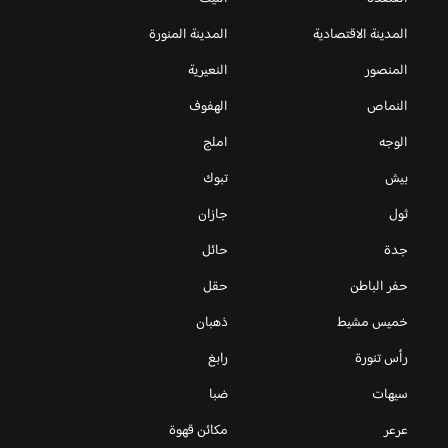
المدينة الاقتصادية
المدينة المنورة
المنصور
النعيرية
النماص
الهفوف
الوجه
املج
بيش
تبوك
ثول
جازان
جدة
حائل
حفر الباطن
حقل
خميس مشيط
ذهبان
رأس تنورة
رابغ
سيهات
ضبا
عرعر
مكائن قهوة