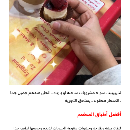
لذييييبذ .. سواء مشروبات ساخنه او بارده .. الحلى عندهم جميل جدا
.. الاسعار معقوله .. يستحق التجربه
أفضل أطباق المطعم
فطائر هشه وطازجه وحشوات متنوعه الحلويات لذيذه وحجمها لطيف جدا