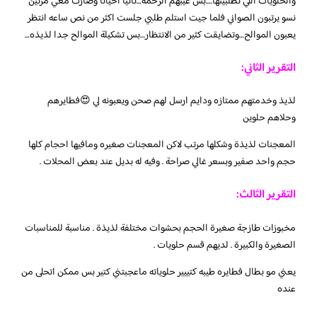
والحلويات اللي تطلبينها….بس عيبهم الزحمه…ثانيا احيانا وصارت معي مرتين
نسو يرتبون الصواني فلما جيت استلم طلبي جلست اكثر من نص ساعه انتظر
يعبون الموالح…وتضايقت كثير من الانتظار…بس تشكيلة الموالح جدا لذيذه…
التقرير الثاني:
لذيذ وخدمتهم ممتازه ودايم ارسل لهم صحن ويعبونه لي 😍فطايرهم
وحلاهم حلوين
المعجنات لذيذة وشكلها مرتب لاكن المعجنات صغيره ومافيها احجام كلها
حجم واحد صفير وبسعر غالي صراحة . وفيه له بديل عند بعض المحلات .
التقرير الثالث:
مخبوزات طازجة صغيرة الحجم بحشوات مختلفة لذيذة . مناسبة للمناسبات
الصغيرة والكبيرة . لديهم قسم حلويات .
يعني مو بطال فطايره طيبه كتييير حلوياته ماعجبتني كتير بس ممكن اتحلى من
عنده