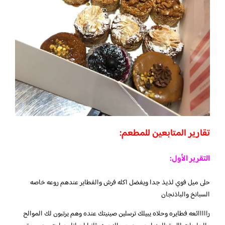
تقارير المتابعين للمطعم:
التقرير الأول:
حلى ميل فوي لذيذ جدا ويفضل اكله فرش والفطاير عندهم روعه خاصه
السبانخ والباذنجان
رااااائعه فطايره وحلاه يبيلك ترسلين صينيتك عنده وهم يرتبون لك الموالح