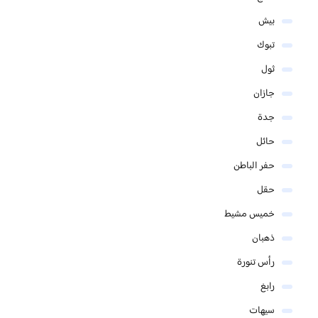
بيش
تبوك
ثول
جازان
جدة
حائل
حفر الباطن
حقل
خميس مشيط
ذهبان
رأس تنورة
رابغ
سيهات