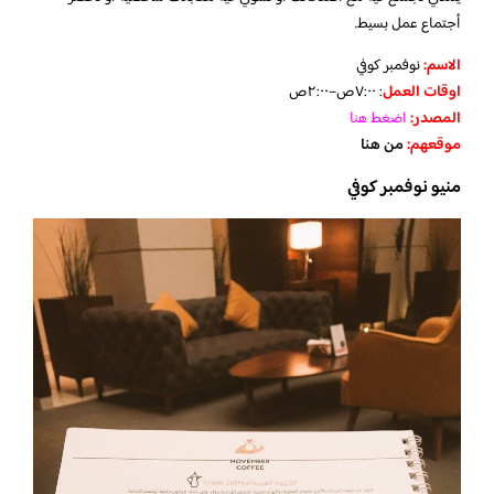
أجتماع عمل بسيط.
الاسم:
نوفمبر كوفي
اوقات العمل
:
٧:٠٠ص–٢:٠٠ص
المصدر:
اضغط هنا
موقعهم:
من هنا
منيو نوفمبر كوفي