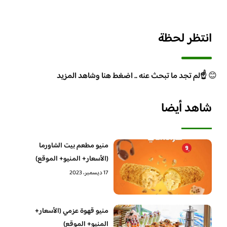
انتظر لحظة
😊
☝️لم تجد ما تبحث عنه .. اضغط هنا وشاهد المزيد
شاهد أيضا
منيو مطعم بيت الشاورما
(الأسعار+ المنيو+ الموقع)
17 ديسمبر، 2023
منيو قهوة عزمي (الأسعار+
المنيو+ الموقع)