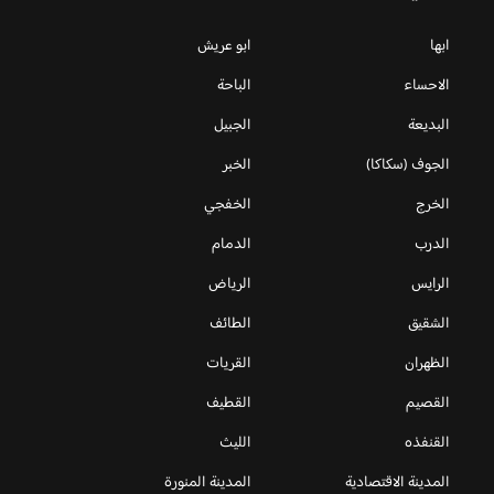
ابها
ابو عريش
الاحساء
الباحة
البديعة
الجبيل
الجوف (سكاكا)
الخبر
الخرج
الخفجي
الدرب
الدمام
الرايس
الرياض
الشقيق
الطائف
الظهران
القريات
القصيم
القطيف
القنفذه
الليث
المدينة الاقتصادية
المدينة المنورة